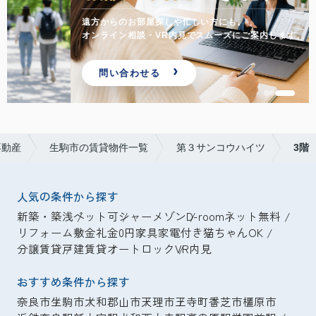
遠方からのお部屋探しや忙しい方にも。
オンライン相談・VR内見でスムーズにご案内します。
問い合わせる
不動産
生駒市の賃貸物件一覧
第３サンコウハイツ
3階
人気の条件から探す
新築・築浅
ペット可
シャーメゾン
D-room
ネット無料
リフォーム
敷金礼金0円
家具家電付き
猫ちゃんOK
分譲賃貸
戸建賃貸
オートロック
VR内見
おすすめ条件から探す
奈良市
生駒市
大和郡山市
天理市
王寺町
香芝市
橿原市