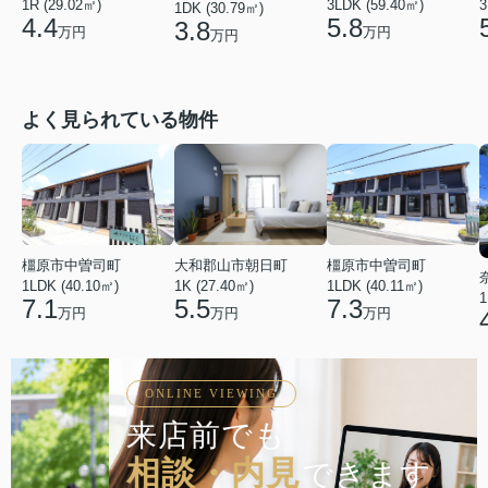
1R (29.02㎡)
3LDK (59.40㎡)
3
1DK (30.79㎡)
4.4
5.8
3.8
万円
万円
万円
よく見られている物件
橿原市中曽司町
橿原市中曽司町
大和郡山市朝日町
1LDK (40.10㎡)
1LDK (40.11㎡)
1K (27.40㎡)
1
7.1
7.3
5.5
万円
万円
万円
ONLINE VIEWING
来店前でも
相談・内見
できます