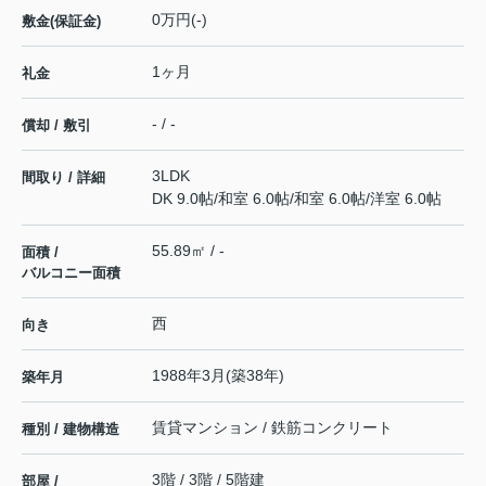
0万円(-)
敷金(保証金)
1ヶ月
礼金
- / -
償却 / 敷引
3LDK
間取り / 詳細
DK 9.0帖
/
和室 6.0帖
/
和室 6.0帖
/
洋室 6.0帖
55.89㎡ / -
面積 /
バルコニー面積
西
向き
1988年3月(築38年)
築年月
賃貸マンション / 鉄筋コンクリート
種別 / 建物構造
3階 / 3階 / 5階建
部屋 /