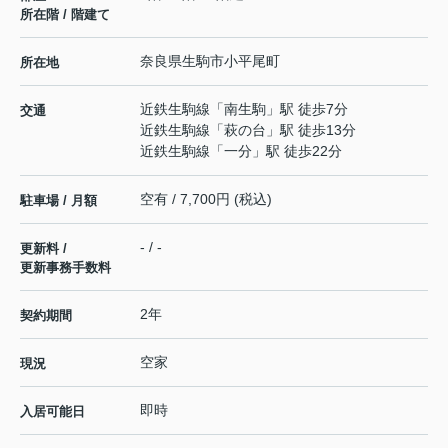
所在階 / 階建て
奈良県
生駒市
小平尾町
所在地
近鉄生駒線
「
南生駒
」駅 徒歩7分
交通
近鉄生駒線
「
萩の台
」駅 徒歩13分
近鉄生駒線
「
一分
」駅 徒歩22分
空有 / 7,700円 (税込)
駐車場 / 月額
- / -
更新料 /
更新事務手数料
2年
契約期間
空家
現況
即時
入居可能日