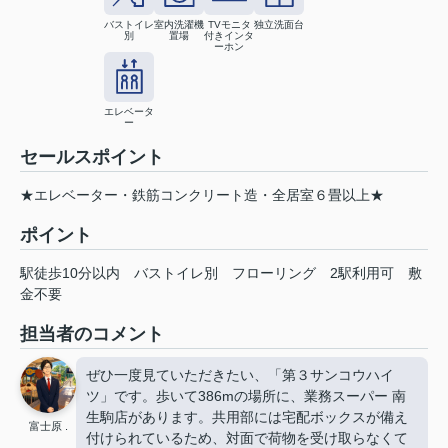
バストイレ
室内洗濯機
TVモニタ
独立洗面台
別
置場
付きインタ
ーホン
エレベータ
ー
セールスポイント
★エレベーター・鉄筋コンクリート造・全居室６畳以上★
ポイント
駅徒歩10分以内
バストイレ別
フローリング
2駅利用可
敷
金不要
担当者のコメント
ぜひ一度見ていただきたい、「第３サンコウハイ
ツ」です。歩いて386mの場所に、業務スーパー 南
生駒店があります。共用部には宅配ボックスが備え
富士原 .
付けられているため、対面で荷物を受け取らなくて