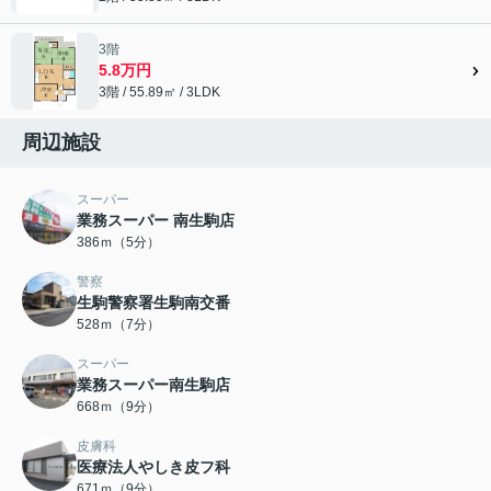
3階
5.8万円
3階 / 55.89㎡ / 3LDK
周辺施設
スーパー
業務スーパー 南生駒店
386ｍ（5分）
警察
生駒警察署生駒南交番
528ｍ（7分）
スーパー
業務スーパー南生駒店
668ｍ（9分）
皮膚科
医療法人やしき皮フ科
671ｍ（9分）