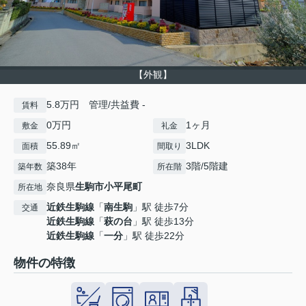
【外観】
5.8万円 管理/共益費 -
賃料
0万円
1ヶ月
敷金
礼金
55.89㎡
3LDK
面積
間取り
築38年
3階/5階建
築年数
所在階
奈良県
生駒市
小平尾町
所在地
近鉄生駒線
「
南生駒
」駅 徒歩7分
交通
近鉄生駒線
「
萩の台
」駅 徒歩13分
近鉄生駒線
「
一分
」駅 徒歩22分
物件の特徴