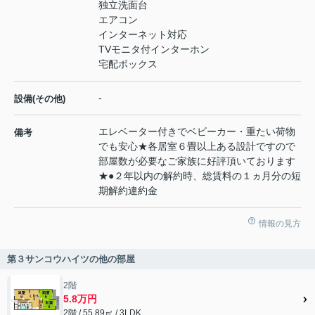
独立洗面台
エアコン
インターネット対応
TVモニタ付インターホン
宅配ボックス
-
設備(その他)
エレベーター付きでベビーカー・重たい荷物
備考
でも安心★各居室６畳以上ある設計ですので
部屋数が必要なご家族に好評頂いております
★●２年以内の解約時、総賃料の１ヵ月分の短
期解約違約金
情報の見方
第３サンコウハイツの他の部屋
2階
5.8万円
2階 / 55.89㎡ / 3LDK