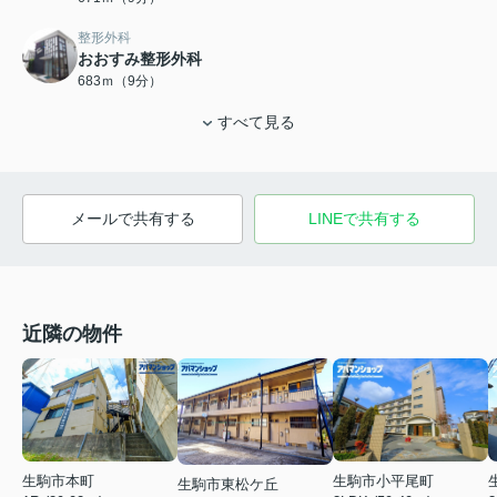
整形外科
おおすみ整形外科
683ｍ（9分）
すべて見る
メールで共有する
LINEで共有する
近隣の物件
生駒市本町
生駒市小平尾町
生駒市東松ケ丘