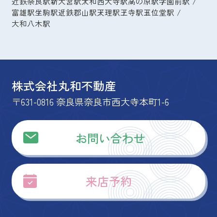
近鉄奈良駅
新大宮駅
大和西大寺駅
高の原駅
学園前駅
富雄駅
生駒駅
近鉄郡山駅
天理駅
王寺駅
五位堂駅
大和八木駅
株式会社丸和不動産
〒631-0816 奈良県奈良市西大寺本町1-6
お問い合わせ
来店予約