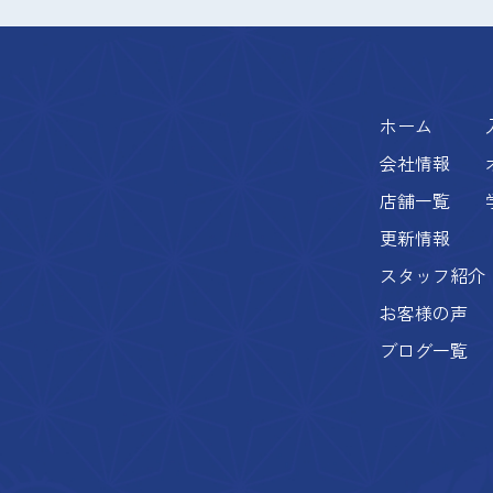
ホーム
会社情報
店舗一覧
更新情報
スタッフ紹介
お客様の声
ブログ一覧