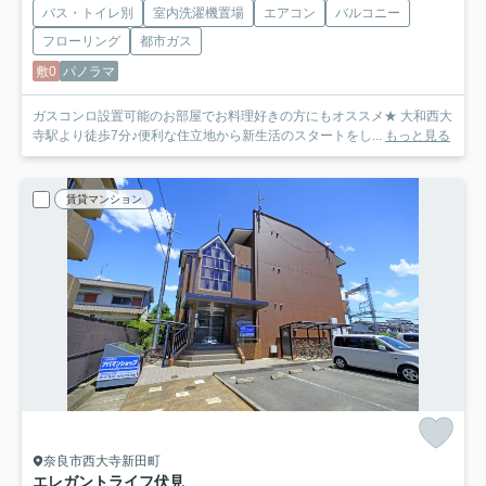
バス・トイレ別
室内洗濯機置場
エアコン
バルコニー
フローリング
都市ガス
敷0
パノラマ
ガスコンロ設置可能のお部屋でお料理好きの方にもオススメ★ 大和西大
寺駅より徒歩7分♪便利な住立地から新生活のスタートをし...
もっと見る
賃貸マンション
奈良市西大寺新田町
エレガントライフ伏見