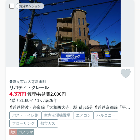
賃貸マンション
奈良市西大寺新田町
リバティ・クレール
4.3
万円
管理/共益費2,000円
4階 / 21.80㎡ / 1K /築26年
近鉄難波・奈良線「大和西大寺」駅 徒歩5分
近鉄京都線「平城」駅 徒歩15分
バス・トイレ別
室内洗濯機置場
エアコン
バルコニー
フローリング
都市ガス
敷0
パノラマ