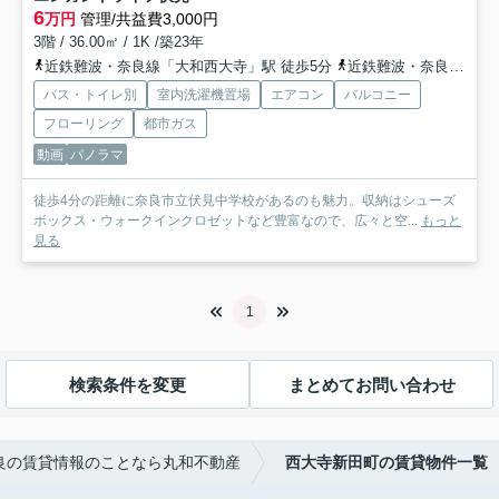
6
万円
管理/共益費3,000円
3階 / 36.00㎡ / 1K /築23年
近鉄難波・奈良線「大和西大寺」駅 徒歩5分
近鉄難波・奈良線「菖蒲池」駅 徒歩20分
バス・トイレ別
室内洗濯機置場
エアコン
バルコニー
フローリング
都市ガス
動画
パノラマ
徒歩4分の距離に奈良市立伏見中学校があるのも魅力。収納はシューズ
ボックス・ウォークインクロゼットなど豊富なので、広々と空...
もっと
見る
1
検索条件を変更
まとめてお問い合わせ
良の賃貸情報のことなら丸和不動産
西大寺新田町の賃貸物件一覧