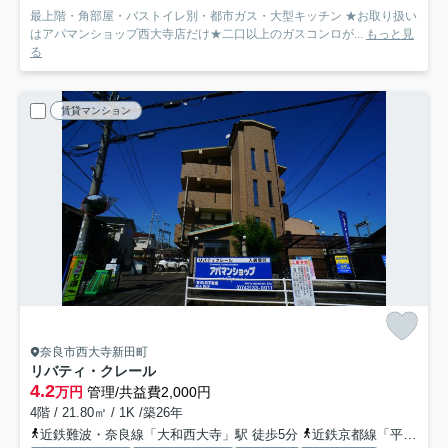
最上階・角部屋・バストイレ別・都市ガス・大型キッチン ★お取り扱い
はアパマンショップ西大寺店だけ★二口以上のガスコンロが...
もっと見
る
賃貸マンション
奈良市西大寺新田町
リバティ・クレール
4.2
万円
管理/共益費2,000円
4階 / 21.80㎡ / 1K /築26年
近鉄難波・奈良線「大和西大寺」駅 徒歩5分
近鉄京都線「平城」駅 徒歩15分