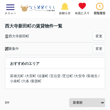
メニュー
お知らせ
お気に入り
閲覧履歴
西大寺新田町の賃貸物件一覧
西大寺新田町
変更
募集中
変更
おすすめのエリア
富雄元町
/
大宮町
/
法蓮町
/
五位堂
/
芝辻町
/
大安寺
/
富雄北
/
小泉町
/
六条
/
新賀町
3
件