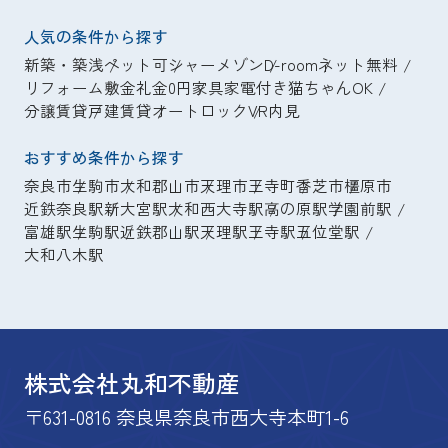
人気の条件から探す
新築・築浅
ペット可
シャーメゾン
D-room
ネット無料
リフォーム
敷金礼金0円
家具家電付き
猫ちゃんOK
分譲賃貸
戸建賃貸
オートロック
VR内見
おすすめ条件から探す
奈良市
生駒市
大和郡山市
天理市
王寺町
香芝市
橿原市
近鉄奈良駅
新大宮駅
大和西大寺駅
高の原駅
学園前駅
富雄駅
生駒駅
近鉄郡山駅
天理駅
王寺駅
五位堂駅
大和八木駅
株式会社丸和不動産
〒631-0816 奈良県奈良市西大寺本町1-6