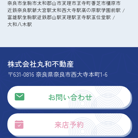
奈良市
生駒市
大和郡山市
天理市
王寺町
香芝市
橿原市
近鉄奈良駅
新大宮駅
大和西大寺駅
高の原駅
学園前駅
富雄駅
生駒駅
近鉄郡山駅
天理駅
王寺駅
五位堂駅
大和八木駅
株式会社丸和不動産
〒631-0816 奈良県奈良市西大寺本町1-6
お問い合わせ
来店予約