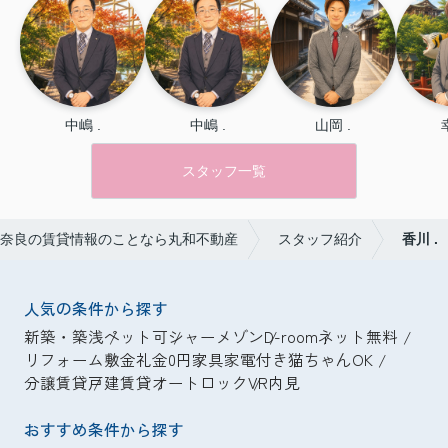
中嶋 .
中嶋 .
山岡 .
スタッフ一覧
奈良の賃貸情報のことなら丸和不動産
スタッフ紹介
香川 .
人気の条件から探す
新築・築浅
ペット可
シャーメゾン
D-room
ネット無料
リフォーム
敷金礼金0円
家具家電付き
猫ちゃんOK
分譲賃貸
戸建賃貸
オートロック
VR内見
おすすめ条件から探す