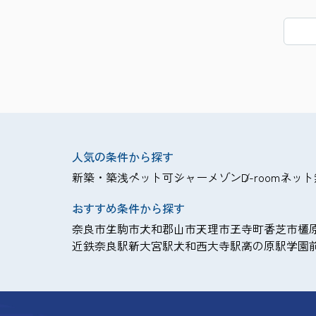
人気の条件から探す
新築・築浅
ペット可
シャーメゾン
D-room
ネット
おすすめ条件から探す
奈良市
生駒市
大和郡山市
天理市
王寺町
香芝市
橿
近鉄奈良駅
新大宮駅
大和西大寺駅
高の原駅
学園