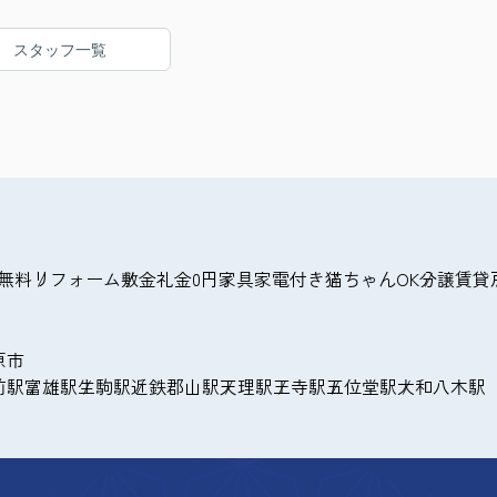
スタッフ一覧
無料
リフォーム
敷金礼金0円
家具家電付き
猫ちゃんOK
分譲賃貸
原市
前駅
富雄駅
生駒駅
近鉄郡山駅
天理駅
王寺駅
五位堂駅
大和八木駅