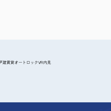
戸建賃貸
オートロック
VR内見