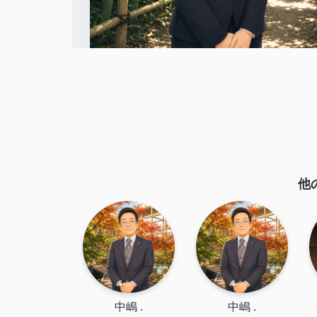
他
中嶋 .
中嶋 .