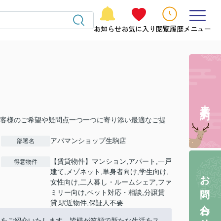
お知らせ
お気に入り
閲覧履歴
メニュー
来店予約
客様のご希望や疑問点一つ一つに寄り添い最適なご提
アパマンショップ生駒店
部署名
【賃貸物件】マンション,アパート,一戸
得意物件
建て,メゾネット,単身者向け,学生向け,
お問い合わせ
女性向け,二人暮し・ルームシェア,ファ
ミリー向け,ペット対応・相談,分譲賃
貸,駅近物件,保証人不要
屋をご紹介いたします。皆様が笑顔で新たな生活をス