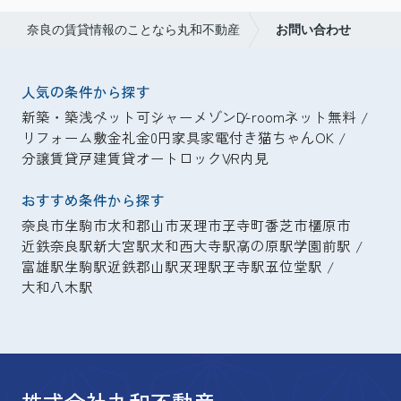
奈良の賃貸情報のことなら丸和不動産
お問い合わせ
人気の条件から探す
新築・築浅
ペット可
シャーメゾン
D-room
ネット無料
リフォーム
敷金礼金0円
家具家電付き
猫ちゃんOK
分譲賃貸
戸建賃貸
オートロック
VR内見
おすすめ条件から探す
奈良市
生駒市
大和郡山市
天理市
王寺町
香芝市
橿原市
近鉄奈良駅
新大宮駅
大和西大寺駅
高の原駅
学園前駅
富雄駅
生駒駅
近鉄郡山駅
天理駅
王寺駅
五位堂駅
大和八木駅