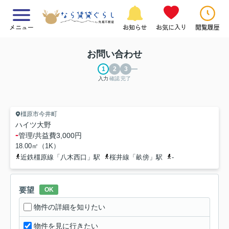
メニュー
お知らせ
お気に入り
閲覧履歴
お問い合わせ
入力
確認
完了
橿原市今井町
ハイツ大野
-
管理/共益費
3,000円
18.00㎡（1K）
近鉄橿原線「八木西口」駅
桜井線「畝傍」駅
-
要望
OK
物件の詳細を知りたい
物件を見に行きたい