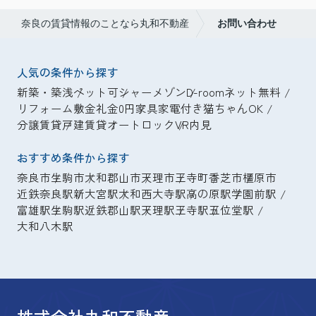
奈良の賃貸情報のことなら丸和不動産
お問い合わせ
人気の条件から探す
新築・築浅
ペット可
シャーメゾン
D-room
ネット無料
リフォーム
敷金礼金0円
家具家電付き
猫ちゃんOK
分譲賃貸
戸建賃貸
オートロック
VR内見
おすすめ条件から探す
奈良市
生駒市
大和郡山市
天理市
王寺町
香芝市
橿原市
近鉄奈良駅
新大宮駅
大和西大寺駅
高の原駅
学園前駅
富雄駅
生駒駅
近鉄郡山駅
天理駅
王寺駅
五位堂駅
大和八木駅