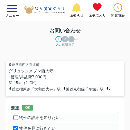
メニュー
お知らせ
お気に入り
閲覧履歴
お問い合わせ
入力
確認
完了
奈良市西大寺北町
グリュックメゾン西大寺
-
管理/共益費
7,000円
61.15㎡（2LDK）
近鉄橿原線「大和西大寺」駅
近鉄京都線「平城」駅
-
要望
OK
物件の詳細を知りたい
物件を見に行きたい