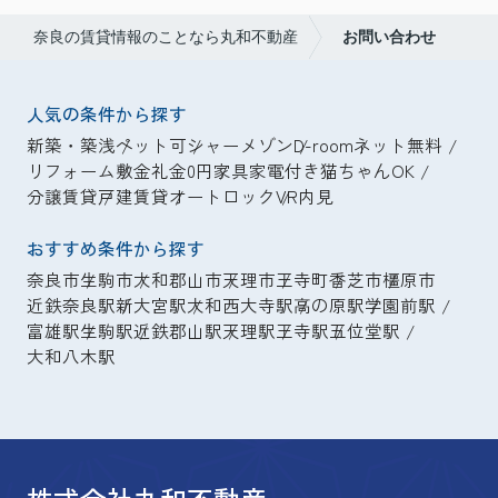
奈良の賃貸情報のことなら丸和不動産
お問い合わせ
人気の条件から探す
新築・築浅
ペット可
シャーメゾン
D-room
ネット無料
リフォーム
敷金礼金0円
家具家電付き
猫ちゃんOK
分譲賃貸
戸建賃貸
オートロック
VR内見
おすすめ条件から探す
奈良市
生駒市
大和郡山市
天理市
王寺町
香芝市
橿原市
近鉄奈良駅
新大宮駅
大和西大寺駅
高の原駅
学園前駅
富雄駅
生駒駅
近鉄郡山駅
天理駅
王寺駅
五位堂駅
大和八木駅