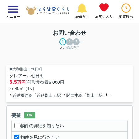
メニュー
お知らせ
お気に入り
閲覧履歴
お問い合わせ
入力
確認
完了
大和郡山市朝日町
クレアール朝日町
5.5
万円
管理/共益費
5,000円
27.40㎡（1K）
近鉄橿原線「近鉄郡山」駅
関西本線「郡山」駅
-
要望
OK
物件の詳細を知りたい
物件を見に行きたい