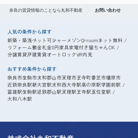
奈良の賃貸情報のことなら丸和不動産
お問い合わせ
人気の条件から探す
新築・築浅
ペット可
シャーメゾン
D-room
ネット無料
リフォーム
敷金礼金0円
家具家電付き
猫ちゃんOK
分譲賃貸
戸建賃貸
オートロック
VR内見
おすすめ条件から探す
奈良市
生駒市
大和郡山市
天理市
王寺町
香芝市
橿原市
近鉄奈良駅
新大宮駅
大和西大寺駅
高の原駅
学園前駅
富雄駅
生駒駅
近鉄郡山駅
天理駅
王寺駅
五位堂駅
大和八木駅