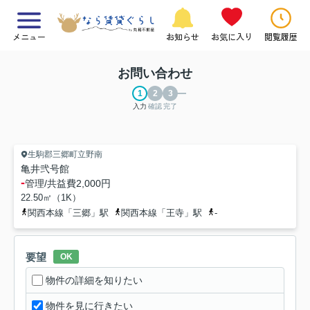
メニュー
お知らせ
お気に入り
閲覧履歴
お問い合わせ
入力
確認
完了
生駒郡三郷町立野南
亀井弐号館
-
管理/共益費
2,000円
22.50㎡（1K）
関西本線「三郷」駅
関西本線「王寺」駅
-
要望
OK
物件の詳細を知りたい
物件を見に行きたい