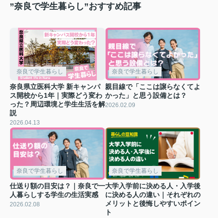
”奈良で学生暮らし”おすすめ記事
奈良で学生暮らし
奈良で学生暮らし
奈良県立医科大学 新キャンパ
親目線で「ここは譲らなくてよ
ス開校から1年｜実際どう変わ
かった」と思う設備とは？
った？周辺環境と学生生活を解
2026.02.09
説
2026.04.13
奈良で学生暮らし
奈良で学生暮らし
仕送り額の目安は？｜奈良で一
大学入学前に決める人・入学後
人暮らしする学生の生活実感
に決める人の違い｜それぞれの
メリットと後悔しやすいポイン
2026.02.08
ト