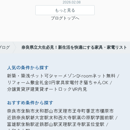
2026.02.08
もっと見る
ブログトップへ
ブログ
奈良県立大生必見！新生活を快適にする家具・家電リスト
人気の条件から探す
新築・築浅
ペット可
シャーメゾン
D-room
ネット無料
リフォーム
敷金礼金0円
家具家電付き
猫ちゃんOK
分譲賃貸
戸建賃貸
オートロック
VR内見
おすすめ条件から探す
奈良市
生駒市
大和郡山市
天理市
王寺町
香芝市
橿原市
近鉄奈良駅
新大宮駅
大和西大寺駅
高の原駅
学園前駅
富雄駅
生駒駅
近鉄郡山駅
天理駅
王寺駅
五位堂駅