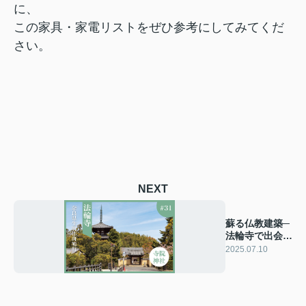
に、
この家具・家電リストをぜひ参考にしてみてくだ
さい。
NEXT
蘇る仏教建築─
法輪寺で出会
う、祈りと再生
2025.07.10
の物語