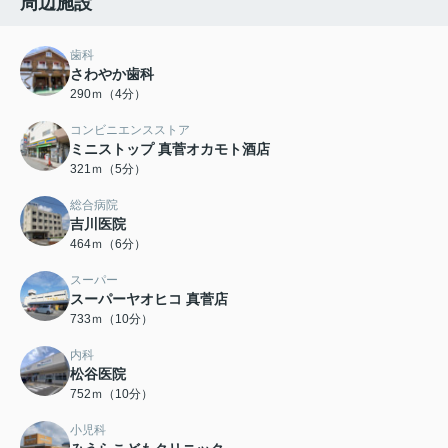
周辺施設
歯科
さわやか歯科
290ｍ（4分）
コンビニエンスストア
ミニストップ 真菅オカモト酒店
321ｍ（5分）
総合病院
吉川医院
464ｍ（6分）
スーパー
スーパーヤオヒコ 真菅店
733ｍ（10分）
内科
松谷医院
752ｍ（10分）
小児科