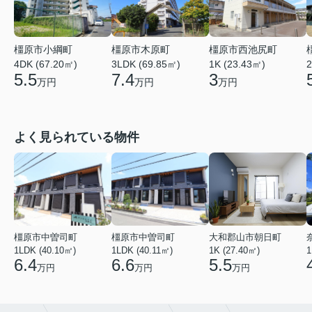
橿原市小綱町
橿原市木原町
橿原市西池尻町
4DK (67.20㎡)
2
3LDK (69.85㎡)
1K (23.43㎡)
5.5
7.4
3
万円
万円
万円
よく見られている物件
橿原市中曽司町
橿原市中曽司町
大和郡山市朝日町
1LDK (40.10㎡)
1LDK (40.11㎡)
1K (27.40㎡)
1
6.4
6.6
5.5
万円
万円
万円