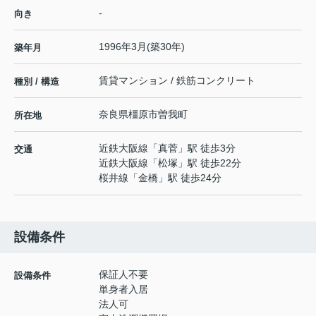
-
向き
1996年3月(築30年)
築年月
賃貸マンション / 鉄筋コンクリート
種別 / 構造
奈良県
橿原市
曽我町
所在地
近鉄大阪線
「
真菅
」駅 徒歩3分
交通
近鉄大阪線
「
松塚
」駅 徒歩22分
桜井線
「
金橋
」駅 徒歩24分
設備条件
保証人不要
設備条件
単身者入居
法人可