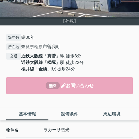
【外観】
築30年
築年数
奈良県橿原市曽我町
所在地
近鉄大阪線
「
真菅
」駅 徒歩3分
交通
近鉄大阪線
「
松塚
」駅 徒歩22分
桜井線
「
金橋
」駅 徒歩24分
お問い合わせ
無料
基本情報
設備条件
周辺環境
ラカーサ慈光
物件名