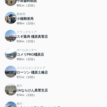
中林歯科医院
901ｍ（12分）
郵便局
小槻郵便局
909ｍ（12分）
ドラッグストア
スギ薬局 橿原真菅店
916ｍ（12分）
ホームセンター
コメリPRO橿原店
956ｍ（12分）
コンビニエンスストア
ローソン 橿原土橋店
971ｍ（13分）
銀行
JAならけん真菅支店
974ｍ（13分）
銀行