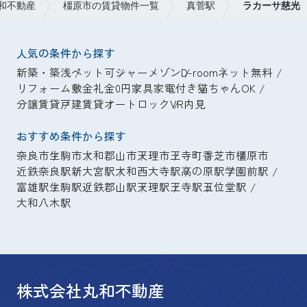
和不動産
橿原市の賃貸物件一覧
真菅駅
ラカーサ慈光
人気の条件から探す
新築・築浅
ペット可
シャーメゾン
D-room
ネット無料
リフォーム
敷金礼金0円
家具家電付き
猫ちゃんOK
分譲賃貸
戸建賃貸
オートロック
VR内見
おすすめ条件から探す
奈良市
生駒市
大和郡山市
天理市
王寺町
香芝市
橿原市
近鉄奈良駅
新大宮駅
大和西大寺駅
高の原駅
学園前駅
富雄駅
生駒駅
近鉄郡山駅
天理駅
王寺駅
五位堂駅
大和八木駅
株式会社丸和不動産