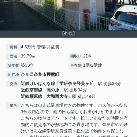
【外観】
4.5万円 管理/共益費 -
賃料
39.70㎡
2DK
面積
間取り
築33年
1階/2階建
築年数
所在階
奈良県
奈良市
押熊町
所在地
近鉄けいはんな線
「
学研奈良登美ヶ丘
」駅 徒歩33分
交通
近鉄京都線
「
高の原
」駅 徒歩34分
近鉄橿原線
「
大和西大寺
」駅 徒歩49分
こちらは自走式駐車場付きの物件です。バス停から徒歩
備考
3分以内なので、雨の日も楽しくお出かけができます。
こちらの物件はアパートです。忙しいあなたの時間を有
効的に使えるのが敷地内ごみ置き場です。奈良市や近鉄
けいはんな線学研奈良登美ヶ丘付近で物件をお探しな