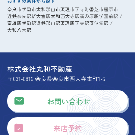
おすすめ条件から探す
奈良市
生駒市
大和郡山市
天理市
王寺町
香芝市
橿原市
近鉄奈良駅
新大宮駅
大和西大寺駅
高の原駅
学園前駅
富雄駅
生駒駅
近鉄郡山駅
天理駅
王寺駅
五位堂駅
大和八木駅
株式会社丸和不動産
〒631-0816 奈良県奈良市西大寺本町1-6
お問い合わせ
来店予約