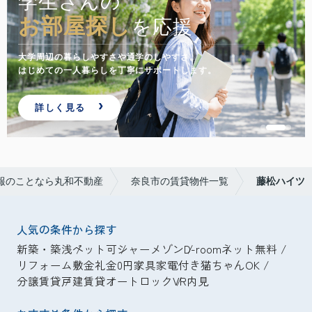
学生さんの
お部屋探し
を応援
大学周辺の暮らしやすさや通学のしやすさ。
はじめての一人暮らしを丁寧にサポートします。
詳しく見る
報のことなら丸和不動産
奈良市の賃貸物件一覧
藤松ハイツ
人気の条件から探す
新築・築浅
ペット可
シャーメゾン
D-room
ネット無料
リフォーム
敷金礼金0円
家具家電付き
猫ちゃんOK
分譲賃貸
戸建賃貸
オートロック
VR内見