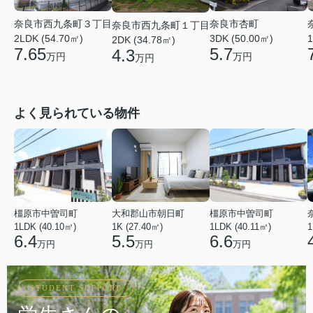
奈良市西九条町３丁目
奈良市杏町
奈良市西九条町１丁目
2LDK (54.70㎡)
1
3DK (50.00㎡)
2DK (34.78㎡)
7.65
5.7
4.3
万円
万円
万円
よく見られている物件
橿原市中曽司町
大和郡山市朝日町
橿原市中曽司町
1LDK (40.10㎡)
1K (27.40㎡)
1LDK (40.11㎡)
1
6.4
5.5
6.6
万円
万円
万円
STUDENT SUPPORT