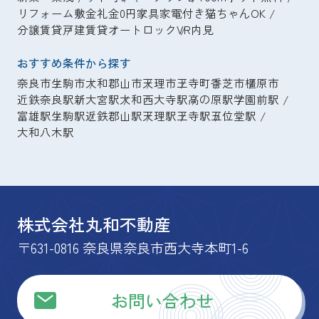
リフォーム
敷金礼金0円
家具家電付き
猫ちゃんOK
分譲賃貸
戸建賃貸
オートロック
VR内見
おすすめ条件から探す
奈良市
生駒市
大和郡山市
天理市
王寺町
香芝市
橿原市
近鉄奈良駅
新大宮駅
大和西大寺駅
高の原駅
学園前駅
富雄駅
生駒駅
近鉄郡山駅
天理駅
王寺駅
五位堂駅
大和八木駅
株式会社丸和不動産
〒631-0816 奈良県奈良市西大寺本町1-6
お問い合わせ