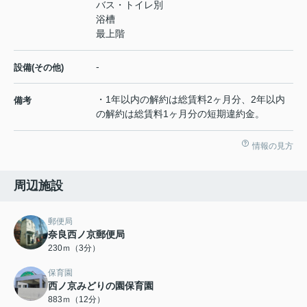
バス・トイレ別
浴槽
最上階
-
設備(その他)
・1年以内の解約は総賃料2ヶ月分、2年以内
備考
の解約は総賃料1ヶ月分の短期違約金。
情報の見方
周辺施設
郵便局
奈良西ノ京郵便局
230ｍ（3分）
保育園
西ノ京みどりの園保育園
883ｍ（12分）