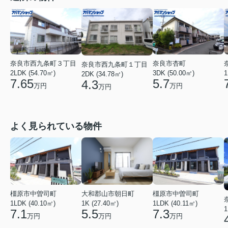
奈良市西九条町３丁目
奈良市杏町
奈良市西九条町１丁目
2LDK (54.70㎡)
1
3DK (50.00㎡)
2DK (34.78㎡)
7.65
5.7
4.3
万円
万円
万円
よく見られている物件
橿原市中曽司町
橿原市中曽司町
大和郡山市朝日町
1LDK (40.10㎡)
1LDK (40.11㎡)
1K (27.40㎡)
1
7.1
7.3
5.5
万円
万円
万円