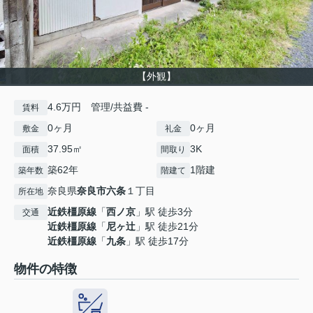
【外観】
4.6万円 管理/共益費 -
賃料
0ヶ月
0ヶ月
敷金
礼金
37.95㎡
3K
面積
間取り
築62年
1階建
築年数
階建て
奈良県
奈良市
六条
１丁目
所在地
近鉄橿原線
「
西ノ京
」駅 徒歩3分
交通
近鉄橿原線
「
尼ヶ辻
」駅 徒歩21分
近鉄橿原線
「
九条
」駅 徒歩17分
物件の特徴