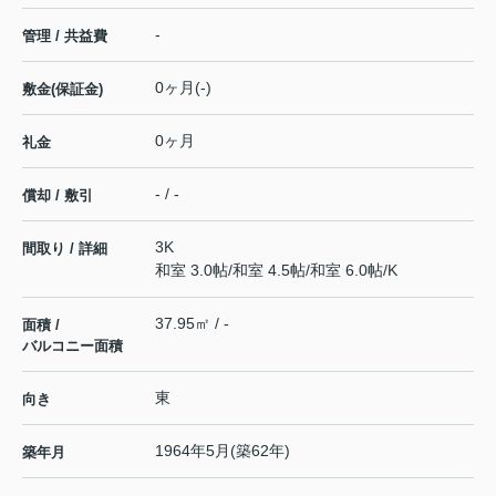
-
管理 / 共益費
0ヶ月(-)
敷金(保証金)
0ヶ月
礼金
- / -
償却 / 敷引
3K
間取り / 詳細
和室 3.0帖
/
和室 4.5帖
/
和室 6.0帖
/
K
37.95㎡ / -
面積 /
バルコニー面積
東
向き
1964年5月(築62年)
築年月