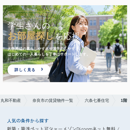
STUDENT SUPPORT
学生さんの
お部屋探し
を応援
大学周辺の暮らしやすさや通学のしやすさ。
はじめての一人暮らしを丁寧にサポートします。
詳しく見る
ら丸和不動産
奈良市の賃貸物件一覧
六条七番住宅
1階
人気の条件から探す
新築・築浅
ペット可
シャーメゾン
D-room
ネット無料