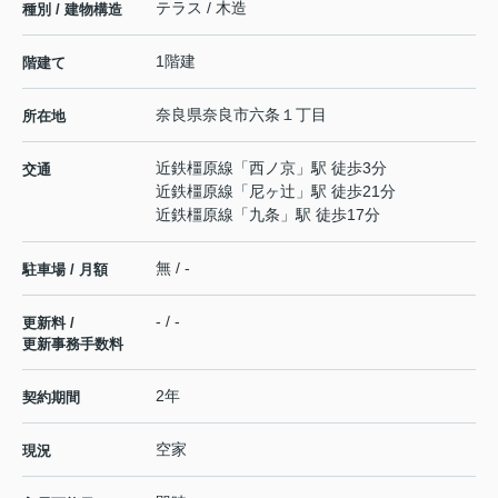
テラス / 木造
種別 / 建物構造
1階建
階建て
奈良県
奈良市
六条
１丁目
所在地
近鉄橿原線
「
西ノ京
」駅 徒歩3分
交通
近鉄橿原線
「
尼ヶ辻
」駅 徒歩21分
近鉄橿原線
「
九条
」駅 徒歩17分
無 / -
駐車場 / 月額
- / -
更新料 /
更新事務手数料
2年
契約期間
空家
現況