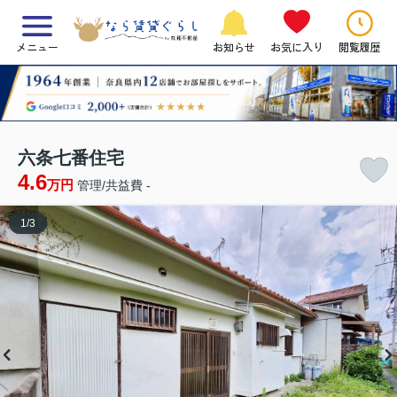
メニュー
お知らせ
お気に入り
閲覧履歴
六条七番住宅
4.6
万円
管理/共益費 -
1
/
3