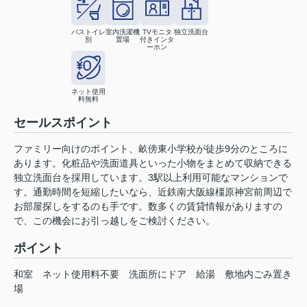
バストイレ
室内洗濯機
TVモニタ
独立洗面台
別
置場
付きインタ
ーホン
ネット使用
料無料
セールスポイント
ファミリー向けのポイント、畝傍東小学校が徒歩9分のところに
あります。化粧品や洗面道具といった小物をまとめて収納できる
独立洗面台を採用しています。3駅以上利用可能なマンションで
す。通勤時間を短縮したいなら、近鉄南大阪線橿原神宮前周辺で
お部屋探しをするのも手です。数多くの賃貸情報がありますの
で、この機会にお引っ越しをご検討ください。
ポイント
和室
ネット使用料不要
洗面所にドア
給湯
敷地内ごみ置き
場