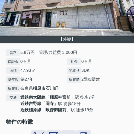
【外観】
5.8万円 管理/共益費 3,000円
賃料
0ヶ月
0ヶ月
保証金
礼金
47.93㎡
3DK
面積
間取り
築27年
2階/3階建
築年数
所在階
奈良県
橿原市
石川町
所在地
近鉄南大阪線
「
橿原神宮前
」駅 徒歩7分
交通
近鉄吉野線
「
岡寺
」駅 徒歩18分
近鉄橿原線
「
畝傍御陵前
」駅 徒歩19分
物件の特徴