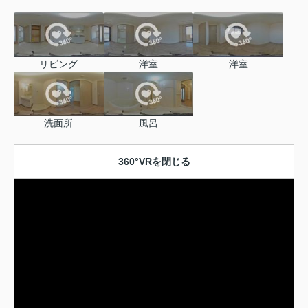
リビング
洋室
洋室
洗面所
風呂
360°VRを閉じる