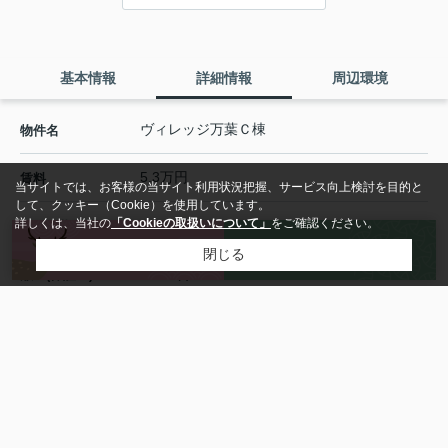
基本情報
詳細情報
周辺環境
ヴィレッジ万葉Ｃ棟
物件名
5.3万円
賃料
当サイトでは、お客様の当サイト利用状況把握、サービス向上検討を目的と
して、クッキー（Cookie）を使用しています。
詳しくは、当社の
「Cookieの取扱いについて」
をご確認ください。
2,000円
管理 / 共益費
来店予約
お問い合わせ
閉じる
1万円(-)
敷金(保証金)
6万円
礼金
- / -
償却 / 敷引
1LDK
間取り / 詳細
洋室 6.4帖
/
LDK 11.5帖