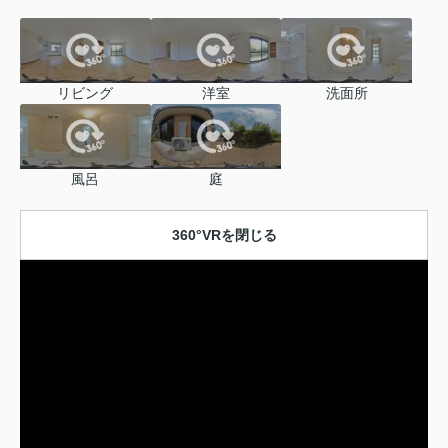
リビング
洋室
洗面所
風呂
庭
360°VRを閉じる