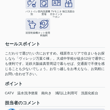
バストイレ
室内洗濯機
TVモニタ
独立洗面台
別
置場
付きインタ
ーホン
浴室乾燥機
ネット使用
料無料
セールスポイント
こだわりで選びたい方におすすめ。橿原市エリアで住まいをお探
しなら「ヴィレッジ万葉Ｃ棟」。大成中学校が徒歩12分で通学に
も便利です。近鉄大阪線真菅周辺で暮らせば、交通面で不便を感
じることも少ないでしょう。お引っ越しをお考えなら、お気軽に
お問い合わせ下さい。
ポイント
CATV
温水洗浄便座
南向き
3駅以上利用可
洗面化粧台
担当者のコメント