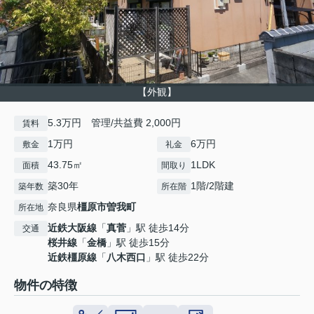
【外観】
5.3万円 管理/共益費 2,000円
賃料
1万円
6万円
敷金
礼金
43.75㎡
1LDK
面積
間取り
築30年
1階/2階建
築年数
所在階
奈良県
橿原市
曽我町
所在地
近鉄大阪線
「
真菅
」駅 徒歩14分
交通
桜井線
「
金橋
」駅 徒歩15分
近鉄橿原線
「
八木西口
」駅 徒歩22分
物件の特徴