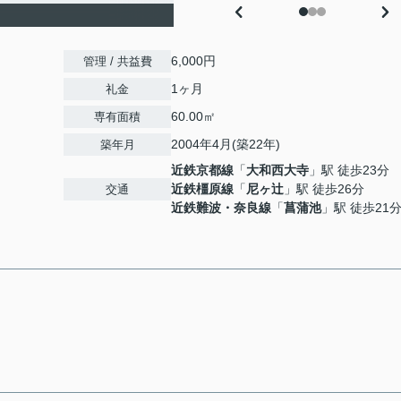
6,000円
管理 / 共益費
1ヶ月
礼金
60.00㎡
専有面積
2004年4月(築22年)
築年月
近鉄京都線
「
大和西大寺
」駅 徒歩23分
近鉄橿原線
「
尼ヶ辻
」駅 徒歩26分
交通
近鉄難波・奈良線
「
菖蒲池
」駅 徒歩21