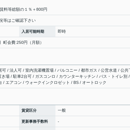
料賃料等総額の１％＋800円
 空き状況等はご確認下さい
即時
入居可能時期
円 町会費:250円（月額）
可 / 法人可 / 室内洗濯機置場 / バルコニー / 都市ガス / 公営水道 / 公共
み置き場 / 駐車2台可 / ガスコンロ / カウンターキッチン / バス・トイレ別 /
 / エアコン / ウォークインクロゼット / BS / オートロック
一般
賃貸区分
-
更新事務手数料