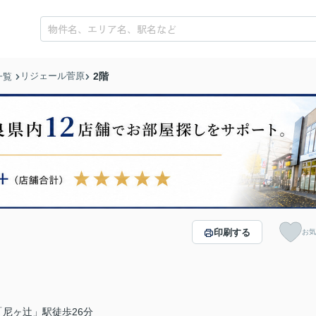
リジェール菅原
2階
一覧
印刷する
お気
尼ヶ辻」駅徒歩26分