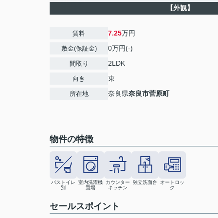
【外観】
7.25
万円
賃料
0万円(-)
敷金(保証金)
2LDK
間取り
東
向き
奈良県
奈良市
菅原町
所在地
物件の特徴
バストイレ
室内洗濯機
カウンター
独立洗面台
オートロッ
別
置場
キッチン
ク
セールスポイント