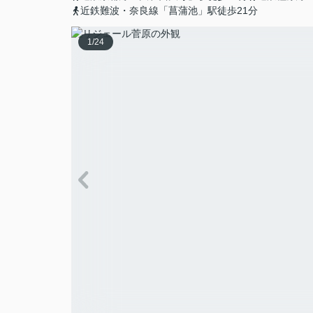
近鉄難波・奈良線「菖蒲池」駅徒歩21分
1
/
24