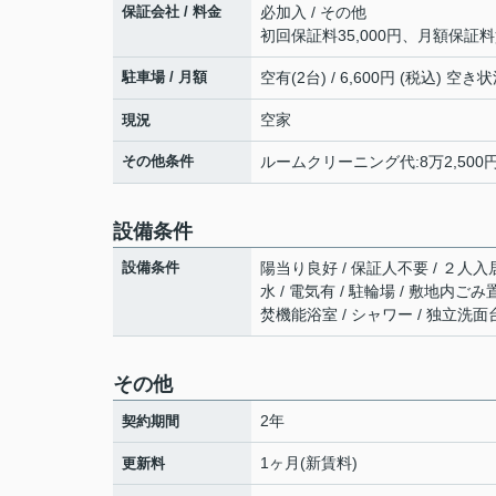
保証会社 / 料金
必加入 / その他
初回保証料35,000円、月額保証
駐車場 / 月額
空有(2台) / 6,600円 (税込)
空家
現況
その他条件
ルームクリーニング代:8万2,500
設備条件
設備条件
陽当り良好 / 保証人不要 / ２人入居
水 / 電気有 / 駐輪場 / 敷地内ご
焚機能浴室 / シャワー / 独立洗面台
その他
2年
契約期間
1ヶ月(新賃料)
更新料