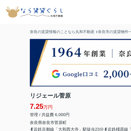
奈良の賃貸情報のことなら丸和不動産
奈良市の賃貸物件
リジェール菅原
7.25
万円
管理 / 共益費 6,000円
奈良県
奈良市
菅原町
近鉄京都線「大和西大寺」駅徒歩23分
近鉄橿原線「