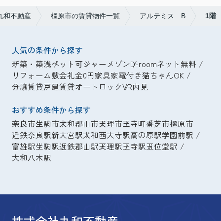
丸和不動産
橿原市の賃貸物件一覧
アルテミス B
1階
人気の条件から探す
新築・築浅
ペット可
シャーメゾン
D-room
ネット無料
リフォーム
敷金礼金0円
家具家電付き
猫ちゃんOK
分譲賃貸
戸建賃貸
オートロック
VR内見
おすすめ条件から探す
奈良市
生駒市
大和郡山市
天理市
王寺町
香芝市
橿原市
近鉄奈良駅
新大宮駅
大和西大寺駅
高の原駅
学園前駅
富雄駅
生駒駅
近鉄郡山駅
天理駅
王寺駅
五位堂駅
大和八木駅
株式会社丸和不動産