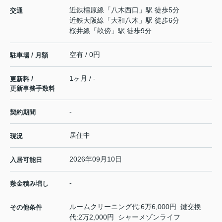
近鉄橿原線
「
八木西口
」駅 徒歩5分
交通
近鉄大阪線
「
大和八木
」駅 徒歩6分
桜井線
「
畝傍
」駅 徒歩9分
空有 / 0円
駐車場 / 月額
1ヶ月 / -
更新料 /
更新事務手数料
-
契約期間
居住中
現況
2026年09月10日
入居可能日
-
敷金積み増し
ルームクリーニング代:6万6,000円 鍵交換
その他条件
代:2万2,000円 シャーメゾンライフ