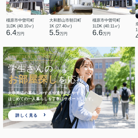
橿原市中曽司町
橿原市中曽司町
大和郡山市朝日町
1LDK (40.10㎡)
1LDK (40.11㎡)
1K (27.40㎡)
1
6.4
6.6
5.5
万円
万円
万円
STUDENT SUPPORT
学生さんの
お部屋探し
を応援
大学周辺の暮らしやすさや通学のしやすさ。
はじめての一人暮らしを丁寧にサポートします。
詳しく見る