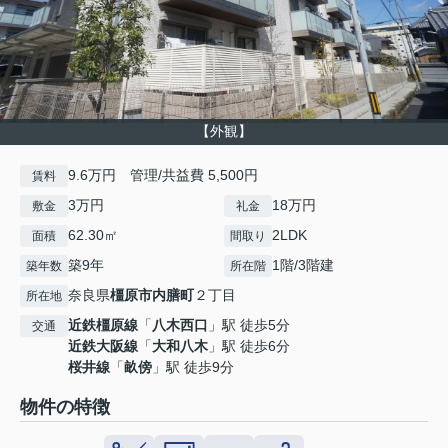
【外観】
9.6万円 管理/共益費 5,500円
賃料
3万円
18万円
敷金
礼金
62.30㎡
2LDK
面積
間取り
築9年
1階/3階建
築年数
所在階
奈良県
橿原市
内膳町
２丁目
所在地
近鉄橿原線
「
八木西口
」駅 徒歩5分
交通
近鉄大阪線
「
大和八木
」駅 徒歩6分
桜井線
「
畝傍
」駅 徒歩9分
物件の特徴