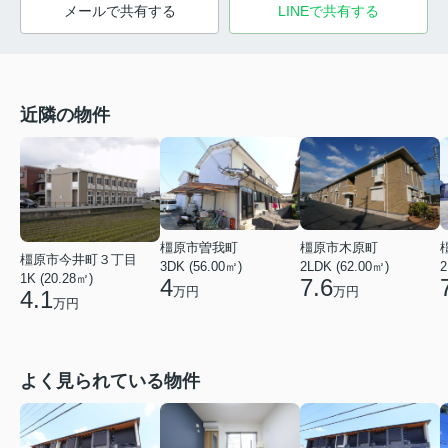
メールで共有する
LINEで共有する
近隣の物件
橿原市木原町
橿原市曽我町
橿原市今井町３丁目
2LDK (62.00㎡)
2
3DK (56.00㎡)
1K (20.28㎡)
7.6
4
万円
万円
4.1
万円
よく見られている物件