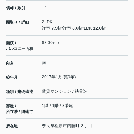
- / -
償却 / 敷引
2LDK
間取り / 詳細
洋室 7.5帖
/
洋室 6.6帖
/
LDK 12.6帖
62.30㎡ / -
面積 /
バルコニー面積
南
向き
2017年1月(築9年)
築年月
賃貸マンション / 鉄骨造
種別 / 建物構造
1階 / 1階 / 3階建
部屋 /
所在階 / 階建て
奈良県
橿原市
内膳町
２丁目
所在地