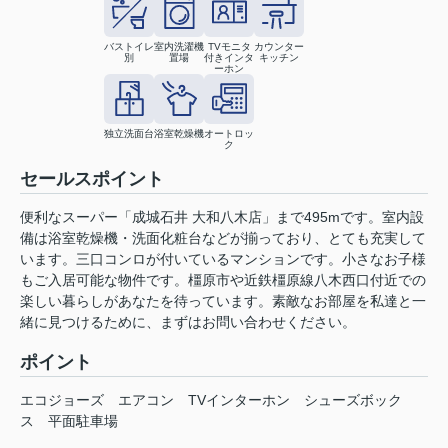
バストイレ
室内洗濯機
TVモニタ
カウンター
別
置場
付きインタ
キッチン
ーホン
独立洗面台
浴室乾燥機
オートロッ
ク
セールスポイント
便利なスーパー「成城石井 大和八木店」まで495mです。室内設
備は浴室乾燥機・洗面化粧台などが揃っており、とても充実して
います。三口コンロが付いているマンションです。小さなお子様
もご入居可能な物件です。橿原市や近鉄橿原線八木西口付近での
楽しい暮らしがあなたを待っています。素敵なお部屋を私達と一
緒に見つけるために、まずはお問い合わせください。
ポイント
エコジョーズ
エアコン
TVインターホン
シューズボック
ス
平面駐車場