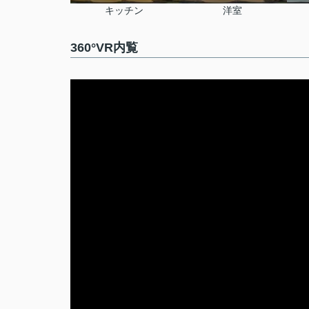
キッチン
洋室
360°VR内覧