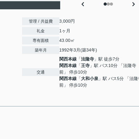
3,000円
管理 / 共益費
1ヶ月
礼金
43.00㎡
専有面積
1992年3月(築34年)
築年月
関西本線
「
法隆寺
」駅 徒歩7分
関西本線
「
王寺
」駅 バス10分 「法隆寺
前」 停歩10分
交通
関西本線
「
大和小泉
」駅 バス5分 「法隆
前」 停歩10分