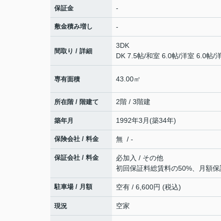
-
保証金
敷金積み増し
-
3DK
間取り / 詳細
DK 7.5帖
/
和室 6.0帖
/
洋室 6.0帖
/
洋
43.00㎡
専有面積
2階 / 3階建
所在階 / 階建て
1992年3月(築34年)
築年月
保険会社 / 料金
無 / -
保証会社 / 料金
必加入 / その他
初回保証料総賃料の50%、月額保証料
駐車場 / 月額
空有 / 6,600円 (税込)
空家
現況