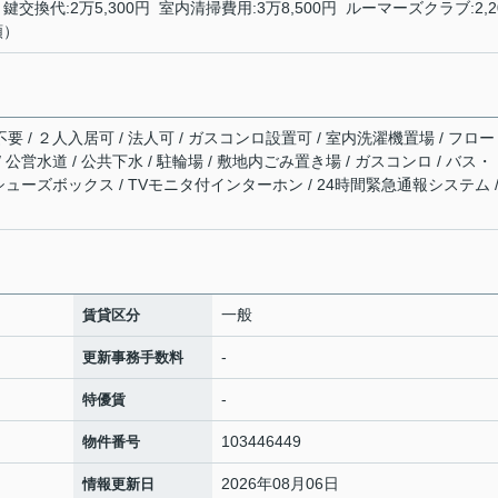
鍵交換代:2万5,300円 室内清掃費用:3万8,500円 ルーマーズクラブ:2,2
額）
不要 / ２人入居可 / 法人可 / ガスコンロ設置可 / 室内洗濯機置場 / フロ
/ 公営水道 / 公共下水 / 駐輪場 / 敷地内ごみ置き場 / ガスコンロ / バス・
/ シューズボックス / TVモニタ付インターホン / 24時間緊急通報システム /
一般
賃貸区分
-
更新事務手数料
-
特優賃
103446449
物件番号
2026年08月06日
情報更新日