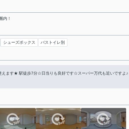
圏内！
シューズボックス
バストイレ別
使えます★ 駅徒歩7分☆日当りも良好です☆スーパー万代も近いですよ♪