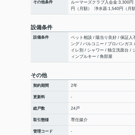
その他条件
ルーマーズクラブ入会金:3,300円 
円（月額） 浄水器:1,540円（月
設備条件
設備条件
ペット相談 / 陽当り良好 / 保証人
ング / バルコニー / プロパンガス 
イレ別 / シャワー / 独立洗面台 
ィンプルキー / 角部屋
その他
2年
契約期間
-
更新料
24戸
総戸数
専任媒介
取引態様
-
管理コード