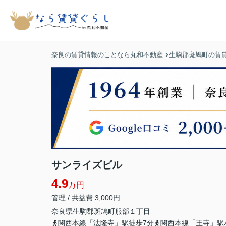
奈良の賃貸情報のことなら丸和不動産
生駒郡斑鳩町の賃
サンライズビル
4.9
万円
管理 / 共益費 3,000円
奈良県
生駒郡斑鳩町
服部
１丁目
関西本線「法隆寺」駅徒歩7分
関西本線「王寺」駅