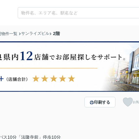
サンライズビル
2階
貸物件一覧
印刷する
お気
バス10分「法隆寺前」停歩10分