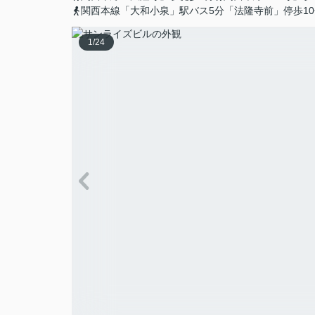
関西本線「大和小泉」駅バス5分「法隆寺前」停歩10
1
/
24