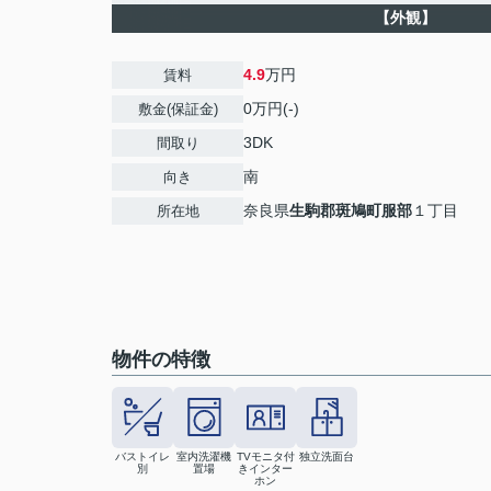
【外観】
4.9
万円
賃料
0万円(-)
敷金(保証金)
3DK
間取り
南
向き
奈良県
生駒郡斑鳩町
服部
１丁目
所在地
物件の特徴
バストイレ
室内洗濯機
TVモニタ付
独立洗面台
別
置場
きインター
ホン