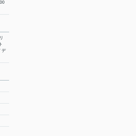
00
ーリ
ト
 デ