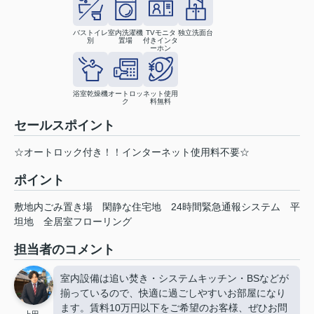
バストイレ
室内洗濯機
TVモニタ
独立洗面台
別
置場
付きインタ
ーホン
浴室乾燥機
オートロッ
ネット使用
ク
料無料
セールスポイント
☆オートロック付き！！インターネット使用料不要☆
ポイント
敷地内ごみ置き場
閑静な住宅地
24時間緊急通報システム
平
坦地
全居室フローリング
担当者のコメント
室内設備は追い焚き・システムキッチン・BSなどが
揃っているので、快適に過ごしやすいお部屋になり
ます。賃料10万円以下をご希望のお客様、ぜひお問
上田 .