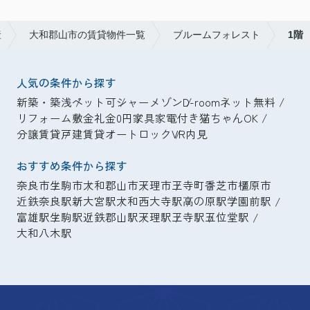
産
大和郡山市の賃貸物件一覧
ブルームフォレスト
1階
人気の条件から探す
新築・築浅
ペット可
シャーメゾン
D-room
ネット無料
リフォーム
敷金礼金0円
家具家電付き
猫ちゃんOK
分譲賃貸
戸建賃貸
オートロック
VR内見
おすすめ条件から探す
奈良市
生駒市
大和郡山市
天理市
王寺町
香芝市
橿原市
近鉄奈良駅
新大宮駅
大和西大寺駅
高の原駅
学園前駅
富雄駅
生駒駅
近鉄郡山駅
天理駅
王寺駅
五位堂駅
大和八木駅