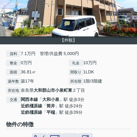
【外観】
7.1万円 管理/共益費 5,000円
賃料
0万円
10万円
敷金
礼金
36.81㎡
1LDK
面積
間取り
築17年
1階/3階建
築年数
所在階
奈良県
大和郡山市
小泉町東
２丁目
所在地
関西本線
「
大和小泉
」駅 徒歩3分
交通
近鉄橿原線
「
筒井
」駅 徒歩24分
近鉄橿原線
「
平端
」駅 徒歩39分
物件の特徴