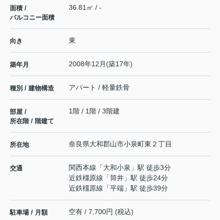
36.81㎡ / -
面積 /
バルコニー面積
東
向き
2008年12月(築17年)
築年月
アパート / 軽量鉄骨
種別 / 建物構造
1階 / 1階 / 3階建
部屋 /
所在階 / 階建て
奈良県
大和郡山市
小泉町東
２丁目
所在地
関西本線
「
大和小泉
」駅 徒歩3分
交通
近鉄橿原線
「
筒井
」駅 徒歩24分
近鉄橿原線
「
平端
」駅 徒歩39分
空有 / 7,700円 (税込)
駐車場 / 月額