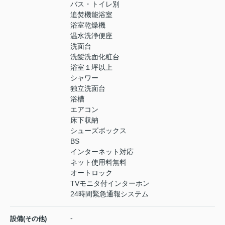
バス・トイレ別
追焚機能浴室
浴室乾燥機
温水洗浄便座
洗面台
洗髪洗面化粧台
浴室１坪以上
シャワー
独立洗面台
浴槽
エアコン
床下収納
シューズボックス
BS
インターネット対応
ネット使用料無料
オートロック
TVモニタ付インターホン
24時間緊急通報システム
-
設備(その他)