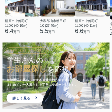
橿原市中曽司町
橿原市中曽司町
大和郡山市朝日町
1LDK (40.10㎡)
1LDK (40.11㎡)
1K (27.40㎡)
1
6.4
6.6
5.5
万円
万円
万円
STUDENT SUPPORT
学生さんの
お部屋探し
を応援
大学周辺の暮らしやすさや通学のしやすさ。
はじめての一人暮らしを丁寧にサポートします。
詳しく見る