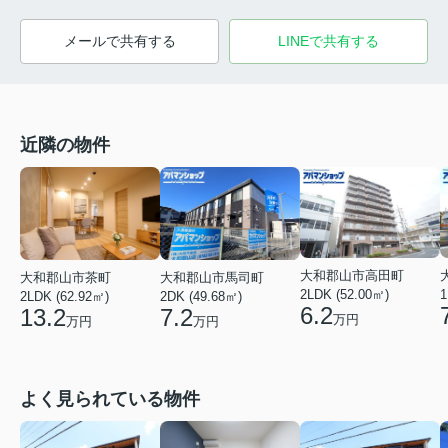
メールで共有する
LINEで共有する
近隣の物件
大和郡山市高田町
大和郡山市馬司町
大和郡山市茶町
2LDK (52.00㎡)
1
2DK (49.68㎡)
2LDK (62.92㎡)
6.2
7.2
13.2
万円
万円
万円
よく見られている物件