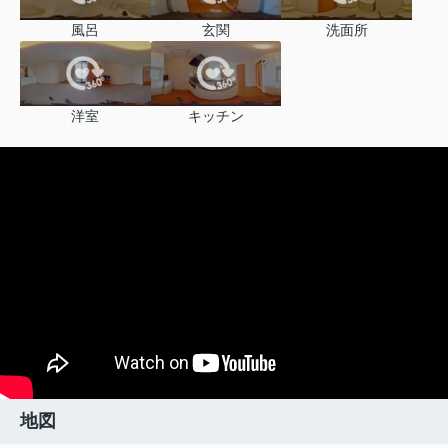
風呂
玄関
洗面所
洋室
キッチン
地図