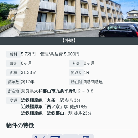
【外観】
5.7万円 管理/共益費 5,000円
賃料
0ヶ月
0ヶ月
敷金
礼金
31.33㎡
1R
面積
間取り
築17年
3階/3階建
築年数
所在階
奈良県
大和郡山市
九条平野町
２－３８
所在地
近鉄橿原線
「
九条
」駅 徒歩3分
交通
近鉄橿原線
「
西ノ京
」駅 徒歩18分
近鉄橿原線
「
近鉄郡山
」駅 徒歩23分
物件の特徴