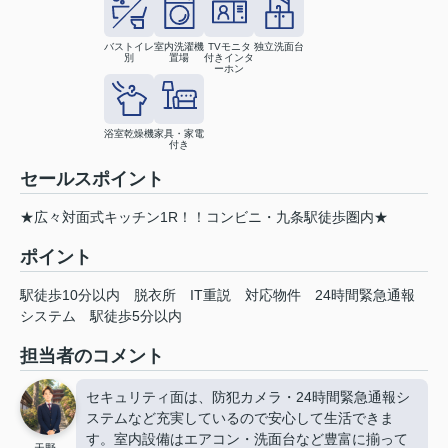
バストイレ
室内洗濯機
TVモニタ
独立洗面台
別
置場
付きインタ
ーホン
浴室乾燥機
家具・家電
付き
セールスポイント
★広々対面式キッチン1R！！コンビニ・九条駅徒歩圏内★
ポイント
駅徒歩10分以内
脱衣所
IT重説
対応物件
24時間緊急通報
システム
駅徒歩5分以内
担当者のコメント
セキュリティ面は、防犯カメラ・24時間緊急通報シ
ステムなど充実しているので安心して生活できま
す。室内設備はエアコン・洗面台など豊富に揃って
天野 .