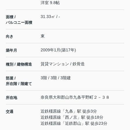
洋室 9.8帖
31.33㎡ / -
面積 /
バルコニー面積
東
向き
2009年1月(築17年)
築年月
賃貸マンション / 鉄骨造
種別 / 建物構造
3階 / 3階 / 3階建
部屋 /
所在階 / 階建て
奈良県
大和郡山市
九条平野町
２－３８
所在地
近鉄橿原線
「
九条
」駅 徒歩3分
交通
近鉄橿原線
「
西ノ京
」駅 徒歩18分
近鉄橿原線
「
近鉄郡山
」駅 徒歩23分