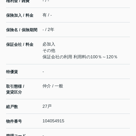
- / -
権利金 / 雑費
有 / -
保険加入 / 料金
- / 2年
保険名 / 保険期間
必加入
保証会社 / 料金
その他
保証会社の利用 利用料の100％～120％
-
特優賃
仲介 / 一般
取引態様 /
賃貸区分
27戸
総戸数
104054915
物件番号
-
管理コード