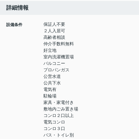
詳細情報
保証人不要
設備条件
２人入居可
高齢者相談
仲介手数料無料
好立地
室内洗濯機置場
バルコニー
プロパンガス
公営水道
公共下水
電気有
駐輪場
家具・家電付き
敷地内ごみ置き場
コンロ２口以上
電気コンロ
コンロ３口
バス・トイレ別