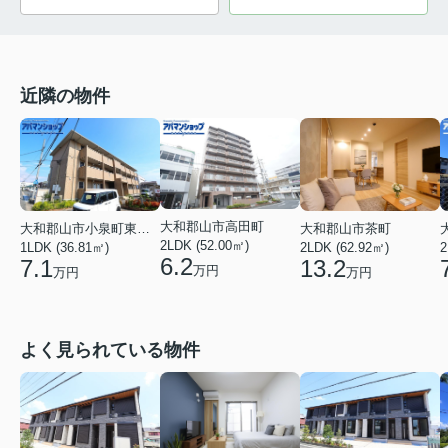
近隣の物件
大和郡山市高田町
大和郡山市茶町
大和郡山市小泉町東２丁目
2LDK (52.00㎡)
2
2LDK (62.92㎡)
1LDK (36.81㎡)
6.2
13.2
7.1
万円
万円
万円
よく見られている物件