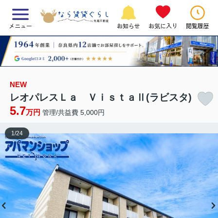
メニュー
お知らせ
お気に入り
閲覧履歴
NEW
レオパレスＬａ ＶｉｓｔａⅡ(ラビスタ)
5.7
万円
管理/共益費 5,000円
1
/
24