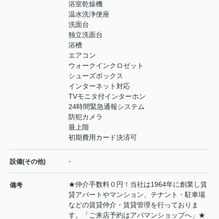
浴室乾燥機
温水洗浄便座
洗面台
独立洗面台
浴槽
エアコン
ウォークインクロゼット
シューズボックス
インターネット対応
TVモニタ付インターホン
24時間緊急通報システム
防犯カメラ
最上階
初期費用カード決済可
-
設備(その他)
★仲介手数料０円！当社は1964年に創業し賃
備考
貸アパートやマンション、テナント・駐車場
などの賃貸仲介・賃貸管理を行っておりま
す。「ご来店予約はアパマンショップへ」★