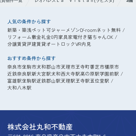
賃貸物件一覧
レオパレスＬａ ＶｉｓｔａⅡ(ラビスタ)
3階
人気の条件から探す
新築・築浅
ペット可
シャーメゾン
D-room
ネット無料
リフォーム
敷金礼金0円
家具家電付き
猫ちゃんOK
分譲賃貸
戸建賃貸
オートロック
VR内見
おすすめ条件から探す
奈良市
生駒市
大和郡山市
天理市
王寺町
香芝市
橿原市
近鉄奈良駅
新大宮駅
大和西大寺駅
高の原駅
学園前駅
富雄駅
生駒駅
近鉄郡山駅
天理駅
王寺駅
五位堂駅
大和八木駅
株式会社丸和不動産