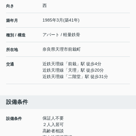
西
向き
1985年3月(築41年)
築年月
アパート / 軽量鉄骨
種別 / 構造
奈良県
天理市
前栽町
所在地
近鉄天理線
「
前栽
」駅 徒歩4分
交通
近鉄天理線
「
天理
」駅 徒歩20分
近鉄天理線
「
二階堂
」駅 徒歩31分
設備条件
保証人不要
設備条件
２人入居可
高齢者相談