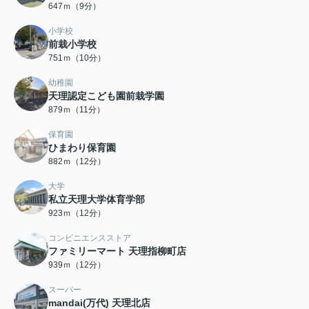
647ｍ（9分）
小学校
前栽小学校
751ｍ（10分）
幼稚園
天理認定こども園前栽学園
879ｍ（11分）
保育園
ひまわり保育園
882ｍ（12分）
大学
私立天理大学体育学部
923ｍ（12分）
コンビニエンスストア
ファミリーマート 天理指柳町店
939ｍ（12分）
スーパー
mandai(万代) 天理北店