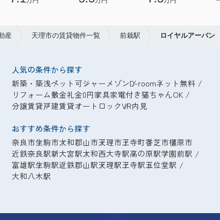
万円
万円
万円
動産
天理市の賃貸物件一覧
前栽駅
ロイヤルアーバン
人気の条件から探す
新築・築浅
ペット可
シャーメゾン
D-room
ネット無料
リフォーム
敷金礼金0円
家具家電付き
猫ちゃんOK
分譲賃貸
戸建賃貸
オートロック
VR内見
おすすめ条件から探す
奈良市
生駒市
大和郡山市
天理市
王寺町
香芝市
橿原市
近鉄奈良駅
新大宮駅
大和西大寺駅
高の原駅
学園前駅
富雄駅
生駒駅
近鉄郡山駅
天理駅
王寺駅
五位堂駅
大和八木駅