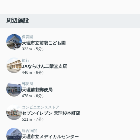
周辺施設
保育園
天理市立前栽こども園
323ｍ（5分）
銀行
JAならけん二階堂支店
446ｍ（6分）
郵便局
天理前栽郵便局
478ｍ（6分）
コンビニエンスストア
セブンイレブン 天理杉本町店
521ｍ（7分）
総合病院
天理市立メディカルセンター