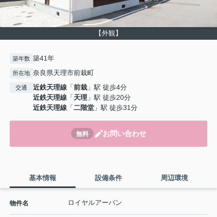
【外観】
築41年
築年数
奈良県天理市前栽町
所在地
近鉄天理線
「
前栽
」駅 徒歩4分
交通
近鉄天理線
「
天理
」駅 徒歩20分
近鉄天理線
「
二階堂
」駅 徒歩31分
お問い合わせ
無料
基本情報
設備条件
周辺環境
ロイヤルアーバン
物件名