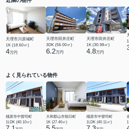
近隣の物件
天理市田井庄町
天理市田井庄町
天理市川原城町
1
1K (30.98㎡)
3DK (56.00㎡)
1K (18.60㎡)
4.8
6.2
4
万円
万円
万円
よく見られている物件
橿原市中曽司町
大和郡山市朝日町
橿原市中曽司町
1LDK (40.10㎡)
1K (27.40㎡)
1LDK (40.11㎡)
1
7.1
5.5
7.3