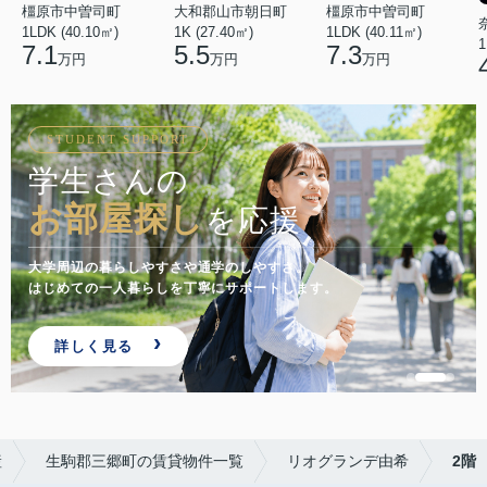
橿原市中曽司町
橿原市中曽司町
大和郡山市朝日町
1LDK (40.10㎡)
1LDK (40.11㎡)
1K (27.40㎡)
1
7.1
7.3
5.5
万円
万円
万円
STUDENT SUPPORT
学生さんの
お部屋探し
を応援
大学周辺の暮らしやすさや通学のしやすさ。
はじめての一人暮らしを丁寧にサポートします。
詳しく見る
産
生駒郡三郷町の賃貸物件一覧
リオグランデ由希
2階