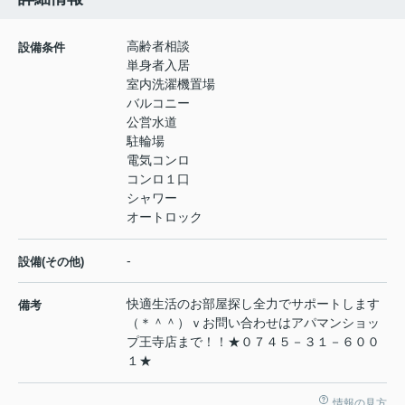
高齢者相談
設備条件
単身者入居
室内洗濯機置場
バルコニー
公営水道
駐輪場
電気コンロ
コンロ１口
シャワー
オートロック
-
設備(その他)
快適生活のお部屋探し全力でサポートします
備考
（＊＾＾）ｖお問い合わせはアパマンショッ
プ王寺店まで！！★０７４５－３１－６００
１★
情報の見方