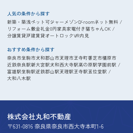
人気の条件から探す
新築・築浅
ペット可
シャーメゾン
D-room
ネット無料
リフォーム
敷金礼金0円
家具家電付き
猫ちゃんOK
分譲賃貸
戸建賃貸
オートロック
VR内見
おすすめ条件から探す
奈良市
生駒市
大和郡山市
天理市
王寺町
香芝市
橿原市
近鉄奈良駅
新大宮駅
大和西大寺駅
高の原駅
学園前駅
富雄駅
生駒駅
近鉄郡山駅
天理駅
王寺駅
五位堂駅
大和八木駅
株式会社丸和不動産
〒631-0816 奈良県奈良市西大寺本町1-6