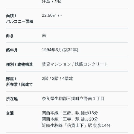
洋室 7.5帖
22.50㎡ / -
面積 /
バルコニー面積
南
向き
1994年3月(築32年)
築年月
賃貸マンション / 鉄筋コンクリート
種別 / 建物構造
2階 / 2階 / 4階建
部屋 /
所在階 / 階建て
奈良県
生駒郡三郷町
立野南
１丁目
所在地
関西本線
「
三郷
」駅 徒歩13分
交通
関西本線
「
王寺
」駅 徒歩20分
近鉄生駒線
「
信貴山下
」駅 徒歩14分