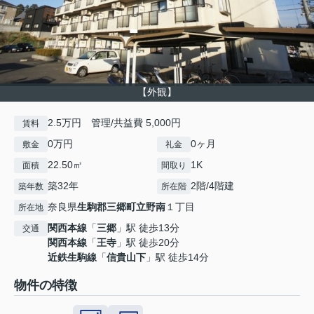
【外観】
2.5万円 管理/共益費 5,000円
賃料
0万円
0ヶ月
敷金
礼金
22.50㎡
1K
面積
間取り
築32年
2階/4階建
築年数
所在階
奈良県
生駒郡三郷町
立野南
１丁目
所在地
関西本線
「
三郷
」駅 徒歩13分
交通
関西本線
「
王寺
」駅 徒歩20分
近鉄生駒線
「
信貴山下
」駅 徒歩14分
物件の特徴