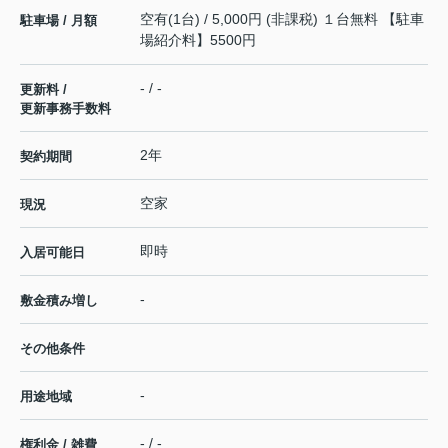
空有(1台) / 5,000円 (非課税) １台無料 【駐車
駐車場 / 月額
場紹介料】5500円
- / -
更新料 /
更新事務手数料
2年
契約期間
空家
現況
即時
入居可能日
-
敷金積み増し
その他条件
-
用途地域
- / -
権利金 / 雑費