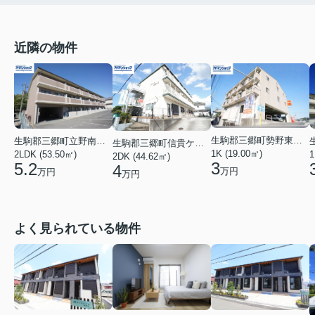
近隣の物件
生駒郡三郷町勢野東１丁目
生駒郡三郷町立野南２丁目
生駒郡三郷町信貴ケ丘１丁目
1K (19.00㎡)
2LDK (53.50㎡)
1
2DK (44.62㎡)
3
5.2
4
万円
万円
万円
よく見られている物件