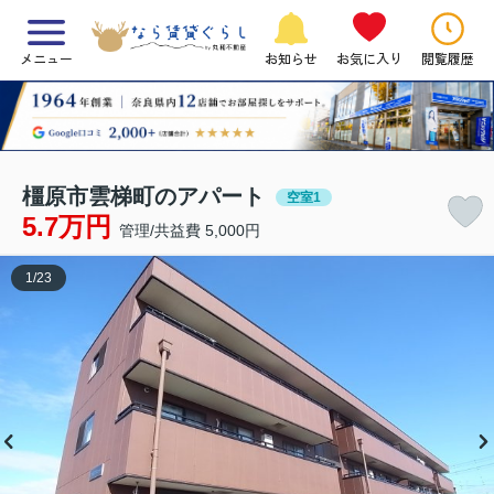
メニュー
お知らせ
お気に入り
閲覧履歴
橿原市雲梯町のアパート
空室1
5.7万円
管理/共益費 5,000円
1
/
23