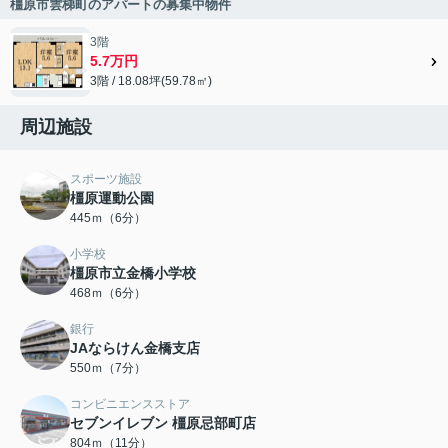
橿原市雲梯町のアパートの募集中物件
3階
5.7万円
3階 / 18.08坪(59.78㎡)
周辺施設
スポーツ施設
橿原運動公園
445ｍ（6分）
小学校
橿原市立金橋小学校
468ｍ（6分）
銀行
JAならけん金橋支店
550ｍ（7分）
コンビニエンスストア
セブンイレブン 橿原忌部町店
804ｍ（11分）