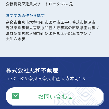
分譲賃貸
戸建賃貸
オートロック
VR内見
おすすめ条件から探す
奈良市
生駒市
大和郡山市
天理市
王寺町
香芝市
橿原市
近鉄奈良駅
新大宮駅
大和西大寺駅
高の原駅
学園前駅
富雄駅
生駒駅
近鉄郡山駅
天理駅
王寺駅
五位堂駅
大和八木駅
株式会社丸和不動産
〒631-0816 奈良県奈良市西大寺本町1-6
お問い合わせ