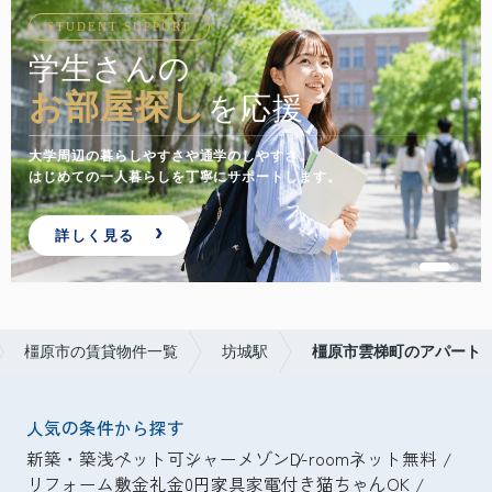
STUDENT SUPPORT
学生さんの
お部屋探し
を応援
大学周辺の暮らしやすさや通学のしやすさ。
はじめての一人暮らしを丁寧にサポートします。
詳しく見る
橿原市の賃貸物件一覧
坊城駅
橿原市雲梯町のアパート
人気の条件から探す
新築・築浅
ペット可
シャーメゾン
D-room
ネット無料
リフォーム
敷金礼金0円
家具家電付き
猫ちゃんOK