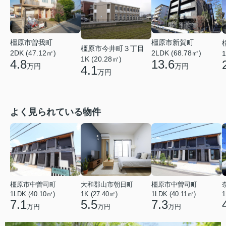
橿原市曽我町
橿原市新賀町
橿原市今井町３丁目
2DK (47.12㎡)
2LDK (68.78㎡)
1
1K (20.28㎡)
4.8
13.6
万円
万円
4.1
万円
よく見られている物件
橿原市中曽司町
大和郡山市朝日町
橿原市中曽司町
1LDK (40.10㎡)
1K (27.40㎡)
1LDK (40.11㎡)
1
7.1
5.5
7.3
万円
万円
万円