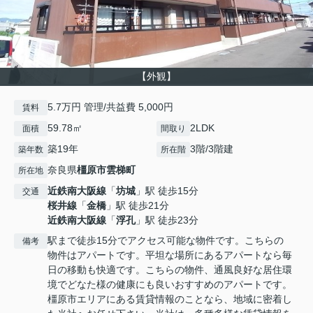
【外観】
5.7万円 管理/共益費 5,000円
賃料
59.78㎡
2LDK
面積
間取り
築19年
3階/3階建
築年数
所在階
奈良県
橿原市
雲梯町
所在地
近鉄南大阪線
「
坊城
」駅 徒歩15分
交通
桜井線
「
金橋
」駅 徒歩21分
近鉄南大阪線
「
浮孔
」駅 徒歩23分
駅まで徒歩15分でアクセス可能な物件です。こちらの
備考
物件はアパートです。平坦な場所にあるアパートなら毎
日の移動も快適です。こちらの物件、通風良好な居住環
境でどなた様の健康にも良いおすすめのアパートです。
橿原市エリアにある賃貸情報のことなら、地域に密着し