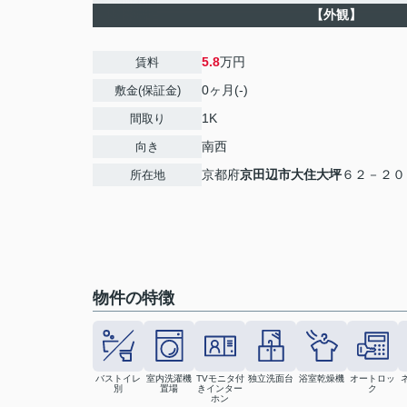
【外観】
5.8
万円
賃料
0ヶ月(-)
敷金(保証金)
1K
間取り
南西
向き
京都府
京田辺市
大住大坪
６２－２０
所在地
物件の特徴
バストイレ
室内洗濯機
TVモニタ付
独立洗面台
浴室乾燥機
オートロッ
別
置場
きインター
ク
ホン