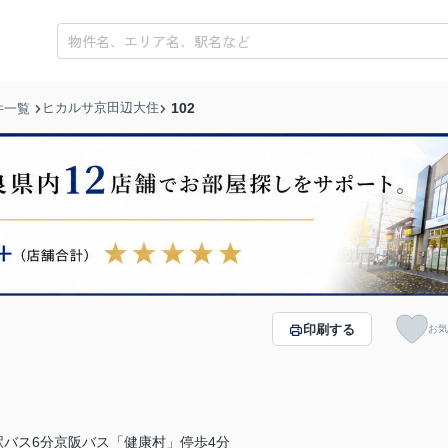
ヒカルサ京田辺大住
102
件一覧
印刷する
お気
バス6分京阪バス「健康村」停歩4分