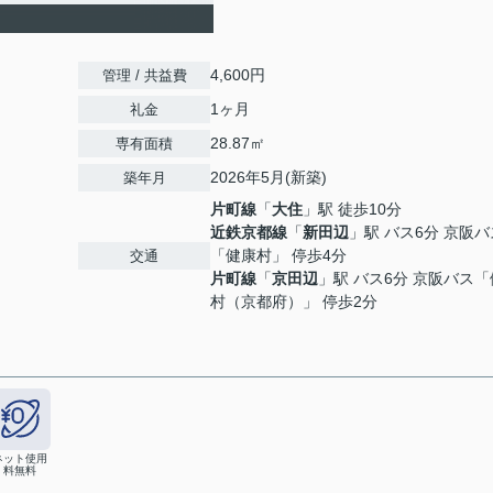
4,600円
管理 / 共益費
1ヶ月
礼金
28.87㎡
専有面積
2026年5月(新築)
築年月
片町線
「
大住
」駅 徒歩10分
近鉄京都線
「
新田辺
」駅 バス6分 京阪バ
「健康村」 停歩4分
交通
片町線
「
京田辺
」駅 バス6分 京阪バス
村（京都府）」 停歩2分
ネット使用
料無料