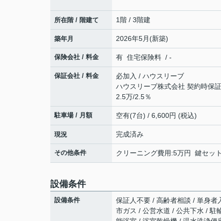
1階 / 3階建
所在階 / 階建て
2026年5月(新築)
築年月
保険会社 / 料金
有 住宅保険料 / -
保証会社 / 料金
必加入 / ハウスリーブ
ハウスリーブ株式会社 契約時保証委
2.5万/2.5％
駐車場 / 月額
空有(7台) / 6,600円 (税込)
完成済み
現況
その他条件
クリーニング費用:5万円 鍵セット費
設備条件
設備条件
保証人不要 / 高齢者相談 / 単身者入
市ガス / 公営水道 / 公共下水 / 
能浴室 / 浴室乾燥機 / 温水洗浄便座