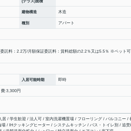
(テラス)面積
木造
建物構造
アパート
種別
託料：2.2万/月額保証委託料：賃料総額の2.2％又は5.5％ ※ペット
即時
入居可能時期
:3,300円
居 / 学生歓迎 / 法人可 / 室内洗濯機置場 / フローリング / バルコニー / 
駐輪場 / IHクッキングヒーター / システムキッチン / バス・トイレ別 / 追
 / 洗髪洗面化粧台 / シャワー / 独立洗面台 / エアコン / 床下収