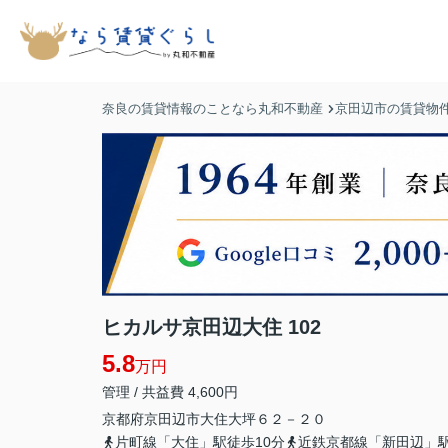
奈良の賃貸情報のことなら丸和不動産
京田辺市の賃貸物
ヒカルサ京田辺大住 102
5.8
万円
管理 / 共益費 4,600円
京都府
京田辺市
大住大坪
６２－２０
片町線「大住」駅徒歩10分
近鉄京都線「新田辺」駅