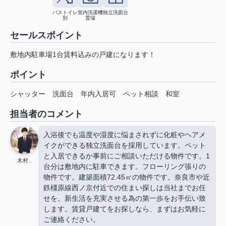
バストイレ
室内洗濯機
独立洗面台
別
置場
セールスポイント
敷地内駐車場1台賃料込みの戸建になります！
ポイント
シャッター
洗面台
年内入居可
ペット相談
和室
担当者のコメント
入浴後でも温度や湿度に悩まされずに化粧やヘアメ
イクができる独立洗面台を採用しています。ペット
と入居できるか事前にご相談いただける物件です。1
木村 .
台分は敷地内に駐車できます。フローリング張りの
物件です。建築面積72.45㎡の物件です。奈良市や近
鉄橿原線西ノ京付近での住まい探しは当社までお任
せを。新生活を充実させる為の第一歩をお手伝い致
します。賃貸戸建てをお探しなら、まずはお気軽に
ご連絡ください。