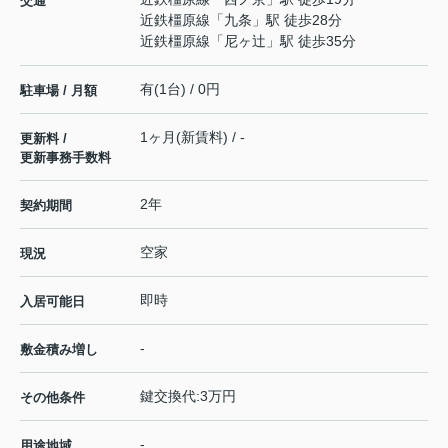
交通
近鉄橿原線
「
九条
」駅 徒歩28分
近鉄橿原線
「
尼ヶ辻
」駅 徒歩35分
有(1台) / 0円
駐車場 / 月額
1ヶ月(新賃料) / -
更新料 /
更新事務手数料
2年
契約期間
空家
現況
即時
入居可能日
-
敷金積み増し
鍵交換代:3万円
その他条件
-
用途地域