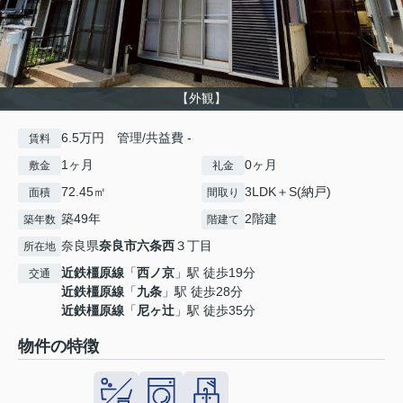
【外観】
6.5万円 管理/共益費 -
賃料
1ヶ月
0ヶ月
敷金
礼金
72.45㎡
3LDK＋S(納戸)
面積
間取り
築49年
2階建
築年数
階建て
奈良県
奈良市
六条西
３丁目
所在地
近鉄橿原線
「
西ノ京
」駅 徒歩19分
交通
近鉄橿原線
「
九条
」駅 徒歩28分
近鉄橿原線
「
尼ヶ辻
」駅 徒歩35分
物件の特徴