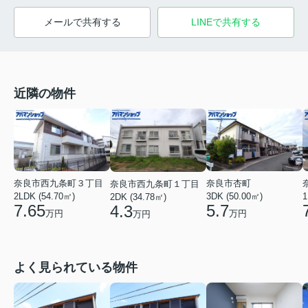
メールで共有する
LINEで共有する
近隣の物件
奈良市西九条町３丁目
奈良市杏町
奈良市西九条町１丁目
2LDK (54.70㎡)
1
3DK (50.00㎡)
2DK (34.78㎡)
7.65
5.7
4.3
万円
万円
万円
よく見られている物件