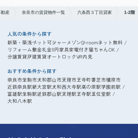
不動産
奈良市の賃貸物件一覧
六条西３丁目貸家
1-2階
人気の条件から探す
新築・築浅
ペット可
シャーメゾン
D-room
ネット無料
リフォーム
敷金礼金0円
家具家電付き
猫ちゃんOK
分譲賃貸
戸建賃貸
オートロック
VR内見
おすすめ条件から探す
奈良市
生駒市
大和郡山市
天理市
王寺町
香芝市
橿原市
近鉄奈良駅
新大宮駅
大和西大寺駅
高の原駅
学園前駅
富雄駅
生駒駅
近鉄郡山駅
天理駅
王寺駅
五位堂駅
大和八木駅