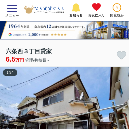
メニュー
お知らせ
お気に入り
閲覧履歴
六条西３丁目貸家
6.5
万円
管理/共益費 -
1
/
24