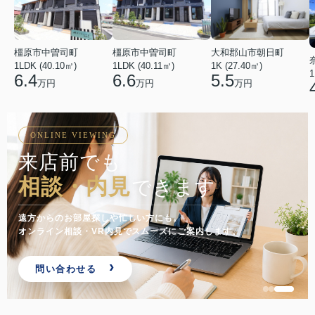
橿原市中曽司町
橿原市中曽司町
大和郡山市朝日町
1LDK (40.10㎡)
1LDK (40.11㎡)
1K (27.40㎡)
1
6.4
6.6
5.5
万円
万円
万円
ONLINE VIEWING
来店前でも
相談・内見
できます
遠方からのお部屋探しや忙しい方にも。
オンライン相談・VR内見でスムーズにご案内します。
問い合わせる