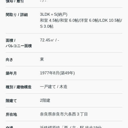
- / -
償却 / 敷引
3LDK＋S(納戸)
間取り / 詳細
和室 4.5帖
/
和室 6.0帖
/
洋室 6.0帖
/
LDK 10.5帖
/
S 3.0帖
72.45㎡ / -
面積 /
バルコニー面積
東
向き
1977年8月(築49年)
築年月
一戸建て / 木造
種別 / 建物構造
2階建
階建て
奈良県
奈良市
六条西
３丁目
所在地
近鉄橿原線
「
西ノ京
」駅 徒歩19分