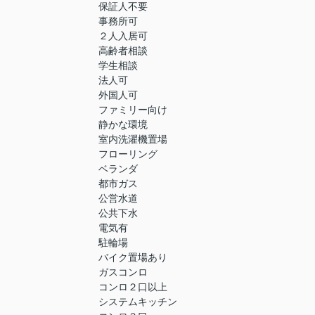
保証人不要
事務所可
２人入居可
高齢者相談
学生相談
法人可
外国人可
ファミリー向け
静かな環境
室内洗濯機置場
フローリング
ベランダ
都市ガス
公営水道
公共下水
電気有
駐輪場
バイク置場あり
ガスコンロ
コンロ２口以上
システムキッチン