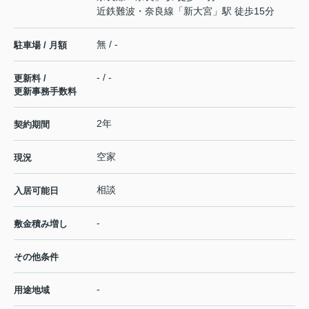
近鉄難波・奈良線
「
新大宮
」駅 徒歩15分
無 / -
駐車場 / 月額
- / -
更新料 /
更新事務手数料
2年
契約期間
空家
現況
相談
入居可能日
-
敷金積み増し
その他条件
-
用途地域