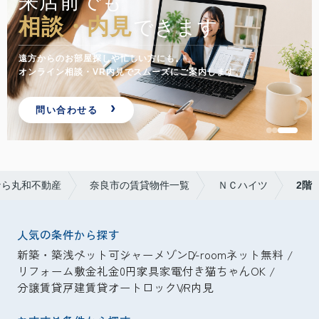
来店前でも
相談・内見
できます
遠方からのお部屋探しや忙しい方にも。
オンライン相談・VR内見でスムーズにご案内します。
問い合わせる
なら丸和不動産
奈良市の賃貸物件一覧
ＮＣハイツ
2階
人気の条件から探す
新築・築浅
ペット可
シャーメゾン
D-room
ネット無料
リフォーム
敷金礼金0円
家具家電付き
猫ちゃんOK
分譲賃貸
戸建賃貸
オートロック
VR内見