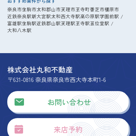
おすすめ条件から探す
奈良市
生駒市
大和郡山市
天理市
王寺町
香芝市
橿原市
近鉄奈良駅
新大宮駅
大和西大寺駅
高の原駅
学園前駅
富雄駅
生駒駅
近鉄郡山駅
天理駅
王寺駅
五位堂駅
大和八木駅
株式会社丸和不動産
〒631-0816 奈良県奈良市西大寺本町1-6
お問い合わせ
来店予約