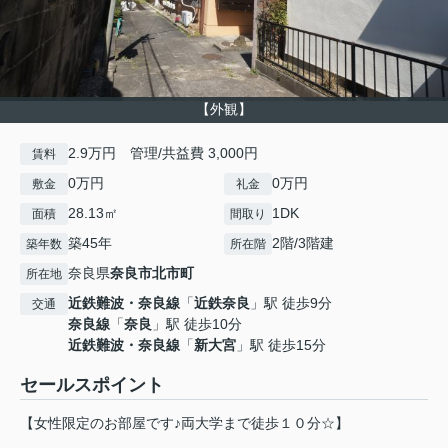
【外観】
2.9万円 管理/共益費 3,000円
賃料
0万円
0万円
敷金
礼金
28.13㎡
1DK
面積
間取り
築45年
2階/3階建
築年数
所在階
奈良県
奈良市
北市町
所在地
近鉄難波・奈良線
「
近鉄奈良
」駅 徒歩9分
交通
奈良線
「
奈良
」駅 徒歩10分
近鉄難波・奈良線
「
新大宮
」駅 徒歩15分
セールスポイント
【女性限定のお部屋です♪両大学まで徒歩１０分☆】