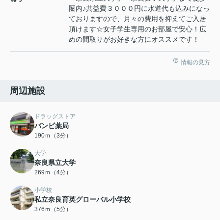
圏内♪共益費３０００円に水道代も込みになっ
ておりますので、月々の費用を抑えてご入居
頂けます☆女子学生専用のお部屋で安心！広
めの間取りがお好きな方にオススメです！
情報の見方
周辺施設
ドラッグストア
バンビ薬局
190ｍ（3分）
大学
奈良県立大学
269ｍ（4分）
小学校
私立奈良育英グローバル小学校
376ｍ（5分）