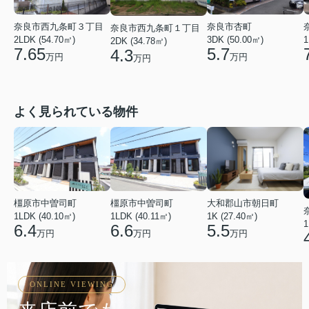
奈良市西九条町３丁目
奈良市杏町
奈良市西九条町１丁目
2LDK (54.70㎡)
1
3DK (50.00㎡)
2DK (34.78㎡)
7.65
5.7
4.3
万円
万円
万円
よく見られている物件
橿原市中曽司町
橿原市中曽司町
大和郡山市朝日町
1LDK (40.10㎡)
1LDK (40.11㎡)
1K (27.40㎡)
1
6.4
6.6
5.5
万円
万円
万円
ONLINE VIEWING