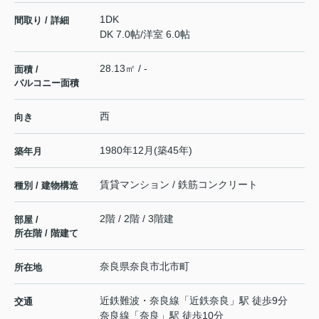
1DK
間取り / 詳細
DK 7.0帖
/
洋室 6.0帖
28.13㎡ / -
面積 /
バルコニー面積
西
向き
1980年12月(築45年)
築年月
賃貸マンション / 鉄筋コンクリート
種別 / 建物構造
2階 / 2階 / 3階建
部屋 /
所在階 / 階建て
奈良県
奈良市
北市町
所在地
近鉄難波・奈良線
「
近鉄奈良
」駅 徒歩9分
交通
奈良線
「
奈良
」駅 徒歩10分