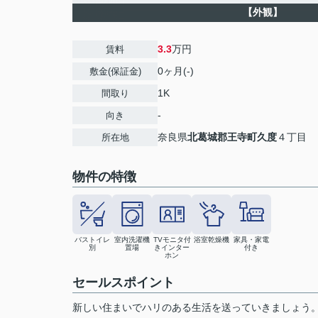
【外観】
3.3
万円
賃料
0ヶ月(-)
敷金(保証金)
1K
間取り
-
向き
奈良県
北葛城郡王寺町
久度
４丁目
所在地
物件の特徴
バストイレ
室内洗濯機
TVモニタ付
浴室乾燥機
家具・家電
別
置場
きインター
付き
ホン
セールスポイント
新しい住まいでハリのある生活を送っていきましょう