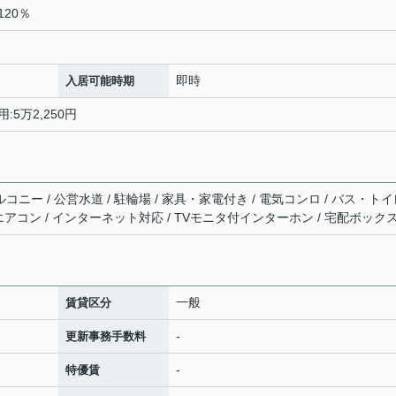
20％
即時
入居可能時期
:5万2,250円
ルコニー / 公営水道 / 駐輪場 / 家具・家電付き / 電気コンロ / バス・ト
/ エアコン / インターネット対応 / TVモニタ付インターホン / 宅配ボック
一般
賃貸区分
-
更新事務手数料
-
特優賃