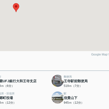
Google Ma
行
郵便局
菱UFJ銀行大和王寺支店
王寺駅前郵便局
78ｍ（6分）
519ｍ（7分）
役所・区役所
駅
郷町役場
信貴山下
94ｍ（12分）
945ｍ（12分）