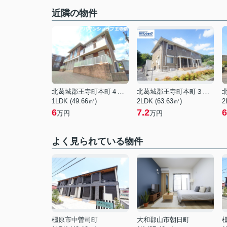
近隣の物件
北葛城郡王寺町本町４丁目
北葛城郡王寺町本町３丁目
1LDK (49.66㎡)
2LDK (63.63㎡)
2
6
7.2
6
万円
万円
よく見られている物件
橿原市中曽司町
大和郡山市朝日町