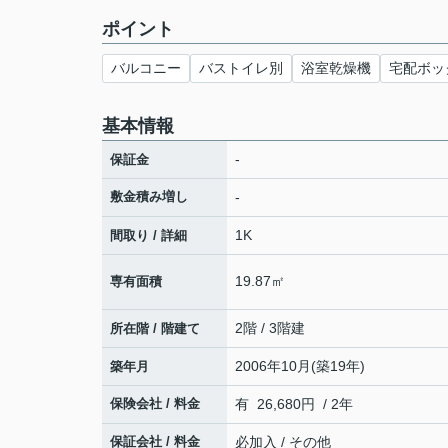
ポイント
バルコニー
バストイレ別
浴室乾燥機
宅配ボッ
基本情報
-
保証金
敷金積み増し
-
1K
間取り / 詳細
19.87㎡
専有面積
2階 / 3階建
所在階 / 階建て
2006年10月(築19年)
築年月
保険会社 / 料金
有 26,680円 / 2年
保証会社 / 料金
必加入 / その他