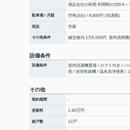
保証会社の利用 利用料の100％～1
駐車場 / 月額
空有(3台) / 8,800円 (非課税)
空家
現況
その他条件
鍵交換代:1万6,500円 室内清掃費用
設備条件
設備条件
室内洗濯機置場 / ロフト付き / バ
別 / 浴室乾燥機 / 温水洗浄便座 
その他
-
契約期間
1.65万円
更新料
12戸
総戸数