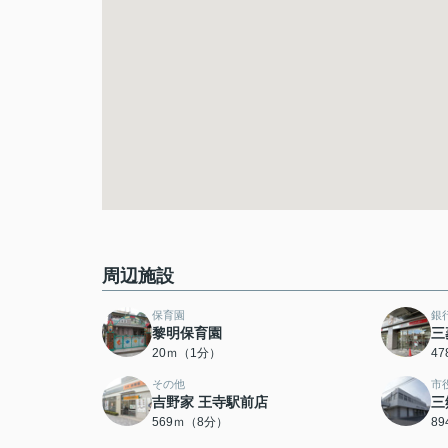
周辺施設
保育園
銀
黎明保育園
三
20ｍ（1分）
4
その他
市
吉野家 王寺駅前店
三
569ｍ（8分）
8