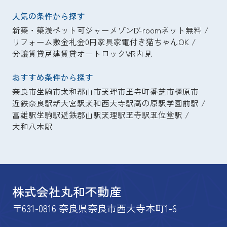
人気の条件から探す
新築・築浅
ペット可
シャーメゾン
D-room
ネット無料
リフォーム
敷金礼金0円
家具家電付き
猫ちゃんOK
分譲賃貸
戸建賃貸
オートロック
VR内見
おすすめ条件から探す
奈良市
生駒市
大和郡山市
天理市
王寺町
香芝市
橿原市
近鉄奈良駅
新大宮駅
大和西大寺駅
高の原駅
学園前駅
富雄駅
生駒駅
近鉄郡山駅
天理駅
王寺駅
五位堂駅
大和八木駅
株式会社丸和不動産
〒631-0816 奈良県奈良市西大寺本町1-6