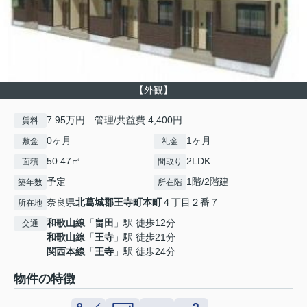
【外観】
7.95万円 管理/共益費 4,400円
賃料
0ヶ月
1ヶ月
敷金
礼金
50.47㎡
2LDK
面積
間取り
予定
1階/2階建
築年数
所在階
奈良県
北葛城郡王寺町
本町
４丁目２番７
所在地
和歌山線
「
畠田
」駅 徒歩12分
交通
和歌山線
「
王寺
」駅 徒歩21分
関西本線
「
王寺
」駅 徒歩24分
物件の特徴