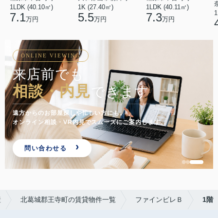
1LDK (40.10㎡)
1LDK (40.11㎡)
1K (27.40㎡)
1
7.1
7.3
5.5
万円
万円
万円
ONLINE VIEWING
来店前でも
相談・内見
できます
遠方からのお部屋探しや忙しい方にも。
オンライン相談・VR内見でスムーズにご案内します。
問い合わせる
産
北葛城郡王寺町の賃貸物件一覧
ファインビレＢ
1階