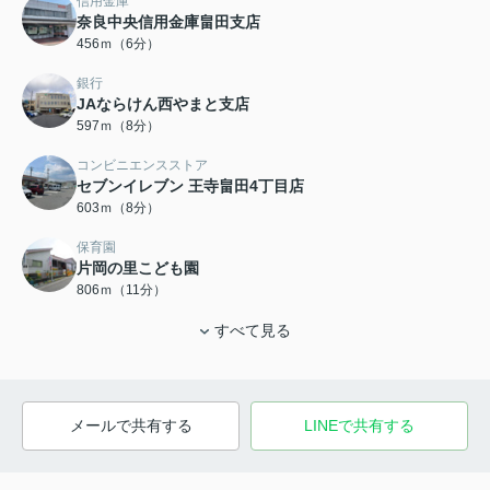
信用金庫
奈良中央信用金庫畠田支店
456ｍ（6分）
銀行
JAならけん西やまと支店
597ｍ（8分）
コンビニエンスストア
セブンイレブン 王寺畠田4丁目店
603ｍ（8分）
保育園
片岡の里こども園
806ｍ（11分）
すべて見る
メールで共有する
LINEで共有する