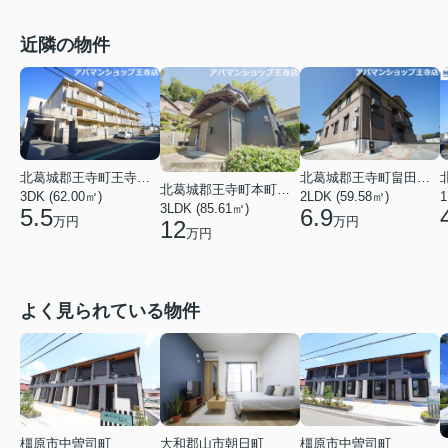
近隣の物件
北葛城郡王寺町畠田８丁目
北葛城郡王寺町王寺１丁目
北葛城郡王寺町本町１丁目
1
2LDK (59.58㎡)
3DK (62.00㎡)
3LDK (85.61㎡)
6.9
5.5
万円
万円
12
万円
よく見られている物件
橿原市中曽司町
橿原市中曽司町
大和郡山市朝日町