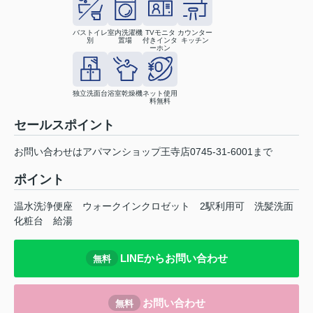
バストイレ
室内洗濯機
TVモニタ
カウンター
別
置場
付きインタ
キッチン
ーホン
独立洗面台
浴室乾燥機
ネット使用
料無料
セールスポイント
お問い合わせはアパマンショップ王寺店0745-31-6001まで
ポイント
温水洗浄便座
ウォークインクロゼット
2駅利用可
洗髪洗面
化粧台
給湯
LINEからお問い合わせ
無料
お問い合わせ
無料