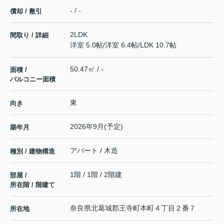
- / -
償却 / 敷引
2LDK
間取り / 詳細
洋室 5.0帖
/
洋室 6.4帖
/
LDK 10.7帖
50.47㎡ / -
面積 /
バルコニー面積
東
向き
2026年9月(予定)
築年月
アパート / 木造
種別 / 建物構造
1階 / 1階 / 2階建
部屋 /
所在階 / 階建て
奈良県
北葛城郡王寺町
本町
４丁目２番７
所在地