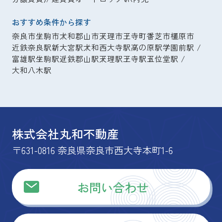
おすすめ条件から探す
奈良市
生駒市
大和郡山市
天理市
王寺町
香芝市
橿原市
近鉄奈良駅
新大宮駅
大和西大寺駅
高の原駅
学園前駅
富雄駅
生駒駅
近鉄郡山駅
天理駅
王寺駅
五位堂駅
大和八木駅
株式会社丸和不動産
〒631-0816 奈良県奈良市西大寺本町1-6
お問い合わせ