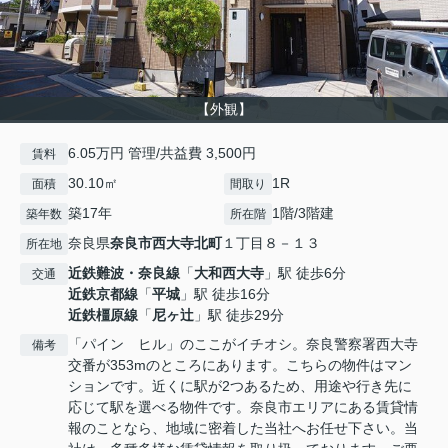
【外観】
6.05万円 管理/共益費 3,500円
賃料
30.10㎡
1R
面積
間取り
築17年
1階/3階建
築年数
所在階
奈良県
奈良市
西大寺北町
１丁目８－１３
所在地
近鉄難波・奈良線
「
大和西大寺
」駅 徒歩6分
交通
近鉄京都線
「
平城
」駅 徒歩16分
近鉄橿原線
「
尼ヶ辻
」駅 徒歩29分
「パイン ヒル」のここがイチオシ。奈良警察署西大寺
備考
交番が353mのところにあります。こちらの物件はマン
ションです。近くに駅が2つあるため、用途や行き先に
応じて駅を選べる物件です。奈良市エリアにある賃貸情
報のことなら、地域に密着した当社へお任せ下さい。当