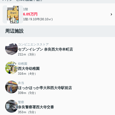
1階
6.05万円
1階 / 9.10坪(30.10㎡)
周辺施設
コンビニエンスストア
セブンイレブン 奈良西大寺本町店
211ｍ（3分）
幼稚園
西大寺幼稚園
316ｍ（4分）
弁当
ほっかほっか亭大和西大寺駅前店
339ｍ（5分）
警察
奈良警察署西大寺交番
353ｍ（5分）