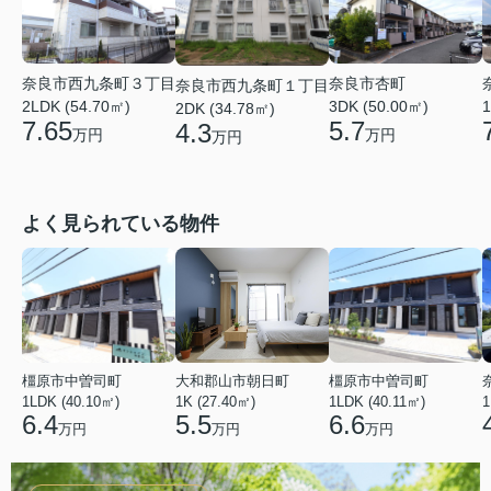
奈良市西九条町３丁目
奈良市杏町
奈良市西九条町１丁目
2LDK (54.70㎡)
1
3DK (50.00㎡)
2DK (34.78㎡)
7.65
5.7
4.3
万円
万円
万円
よく見られている物件
橿原市中曽司町
大和郡山市朝日町
橿原市中曽司町
1LDK (40.10㎡)
1K (27.40㎡)
1LDK (40.11㎡)
1
6.4
5.5
6.6
万円
万円
万円