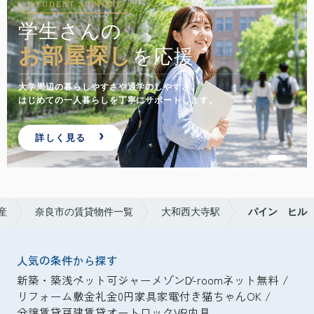
STUDENT SUPPORT
学生さんの
お部屋探し
を応援
大学周辺の暮らしやすさや通学のしやすさ。
はじめての一人暮らしを丁寧にサポートします。
詳しく見る
産
奈良市の賃貸物件一覧
大和西大寺駅
パイン ヒル
人気の条件から探す
新築・築浅
ペット可
シャーメゾン
D-room
ネット無料
リフォーム
敷金礼金0円
家具家電付き
猫ちゃんOK
分譲賃貸
戸建賃貸
オートロック
VR内見