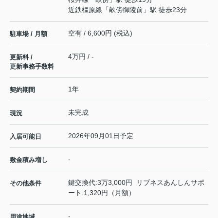
近鉄橿原線
「
畝傍御陵前
」駅 徒歩23分
空有 / 6,600円 (税込)
駐車場 / 月額
4万円 / -
更新料 /
更新事務手数料
1年
契約期間
未完成
現況
2026年09月01日予定
入居可能日
-
敷金積み増し
鍵交換代:3万3,000円 リブネスあんしんサポ
その他条件
ート:1,320円（月額）
-
用途地域