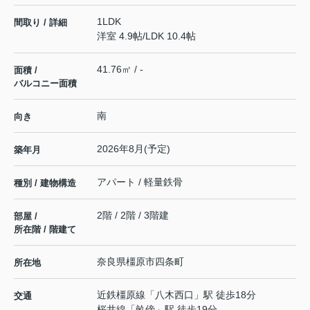
1LDK
間取り / 詳細
洋室 4.9帖
/
LDK 10.4帖
41.76㎡ / -
面積 /
バルコニー面積
南
向き
2026年8月(予定)
築年月
アパート / 軽量鉄骨
種別 / 建物構造
2階 / 2階 / 3階建
部屋 /
所在階 / 階建て
奈良県
橿原市
四条町
所在地
近鉄橿原線
「
八木西口
」駅 徒歩18分
交通
桜井線
「
畝傍
」駅 徒歩19分