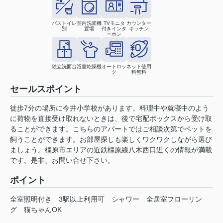
バストイレ
室内洗濯機
TVモニタ
カウンター
別
置場
付きインタ
キッチン
ーホン
独立洗面台
浴室乾燥機
オートロッ
ネット使用
ク
料無料
セールスポイント
徒歩7分の場所に今井小学校があります。料理中や就寝中のよう
に荷物を直接受け取れないときは、後で宅配ボックスから受け取
ることができます。こちらのアパートではご相談次第でペットを
飼うことができます。お部屋探しも楽しくワクワクしながら選び
ましょう。橿原市エリアの近鉄橿原線八木西口近くの情報が満載
です。是非、お問い合せ下さい。
ポイント
全室照明付き
3駅以上利用可
シャワー
全居室フローリン
グ
猫ちゃんOK