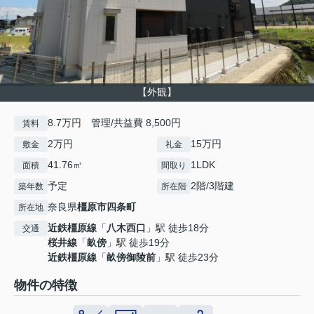
【外観】
8.7万円 管理/共益費 8,500円
賃料
2万円
15万円
敷金
礼金
41.76㎡
1LDK
面積
間取り
予定
2階/3階建
築年数
所在階
奈良県
橿原市
四条町
所在地
近鉄橿原線
「
八木西口
」駅 徒歩18分
交通
桜井線
「
畝傍
」駅 徒歩19分
近鉄橿原線
「
畝傍御陵前
」駅 徒歩23分
物件の特徴