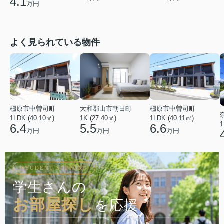
4.1
万円
よく見られている物件
橿原市中曽司町
橿原市中曽司町
大和郡山市朝日町
1LDK (40.10㎡)
1LDK (40.11㎡)
1K (27.40㎡)
1
6.4
6.6
5.5
万円
万円
万円
STUDENT SUPPORT
学生さんの
お部屋探し
を応援