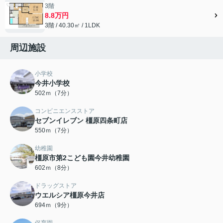
3階
8.8万円
3階 / 40.30㎡ / 1LDK
周辺施設
小学校
今井小学校
502ｍ（7分）
コンビニエンスストア
セブンイレブン 橿原四条町店
550ｍ（7分）
幼稚園
橿原市第2こども園今井幼稚園
602ｍ（8分）
ドラッグストア
ウエルシア橿原今井店
694ｍ（9分）