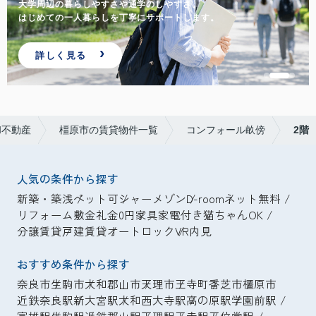
大学周辺の暮らしやすさや通学のしやすさ。
はじめての一人暮らしを丁寧にサポートします。
詳しく見る
和不動産
橿原市の賃貸物件一覧
コンフォール畝傍
2階
人気の条件から探す
新築・築浅
ペット可
シャーメゾン
D-room
ネット無料
リフォーム
敷金礼金0円
家具家電付き
猫ちゃんOK
分譲賃貸
戸建賃貸
オートロック
VR内見
おすすめ条件から探す
奈良市
生駒市
大和郡山市
天理市
王寺町
香芝市
橿原市
近鉄奈良駅
新大宮駅
大和西大寺駅
高の原駅
学園前駅
富雄駅
生駒駅
近鉄郡山駅
天理駅
王寺駅
五位堂駅