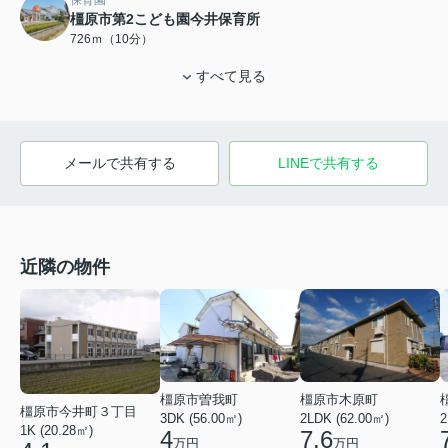
保育園
橿原市第2こども園今井保育所
726ｍ（10分）
すべて見る
メールで共有する
LINEで共有する
近隣の物件
橿原市木原町
橿原市曽我町
橿原市今井町３丁目
2LDK (62.00㎡)
2
3DK (56.00㎡)
1K (20.28㎡)
7.6
4
万円
万円