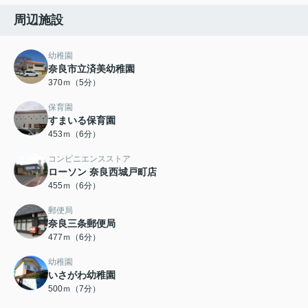
周辺施設
幼稚園
奈良市立済美幼稚園
370ｍ（5分）
保育園
すまいる保育園
453ｍ（6分）
コンビニエンスストア
ローソン 奈良西城戸町店
455ｍ（6分）
郵便局
奈良三条郵便局
477ｍ（6分）
幼稚園
いさがわ幼稚園
500ｍ（7分）