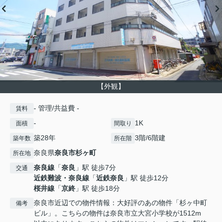
【外観】
- 管理/共益費 -
賃料
-
1K
面積
間取り
築28年
3階/6階建
築年数
所在階
奈良県
奈良市
杉ヶ町
所在地
奈良線
「
奈良
」駅 徒歩7分
交通
近鉄難波・奈良線
「
近鉄奈良
」駅 徒歩12分
桜井線
「
京終
」駅 徒歩18分
奈良市近辺での物件情報：大好評のあの物件「杉ヶ中町
備考
ビル」。こちらの物件は奈良市立大宮小学校が1512m