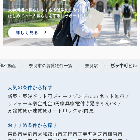
大学周辺の暮らしやすさや通学のしやすさ。
はじめての一人暮らしを丁寧にサポートします。
詳しく見る
和不動産
奈良市の賃貸物件一覧
奈良駅
杉ヶ中町ビル
人気の条件から探す
新築・築浅
ペット可
シャーメゾン
D-room
ネット無料
リフォーム
敷金礼金0円
家具家電付き
猫ちゃんOK
分譲賃貸
戸建賃貸
オートロック
VR内見
おすすめ条件から探す
奈良市
生駒市
大和郡山市
天理市
王寺町
香芝市
橿原市