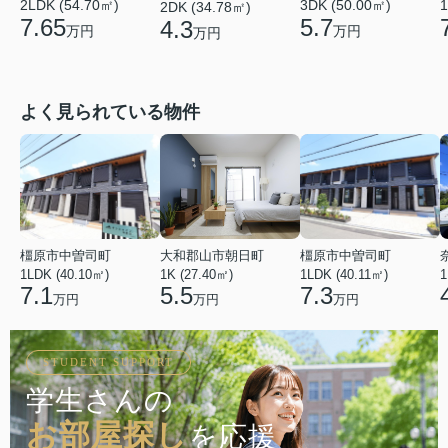
2LDK (54.70㎡)
1
3DK (50.00㎡)
2DK (34.78㎡)
7.65
5.7
4.3
万円
万円
万円
よく見られている物件
橿原市中曽司町
大和郡山市朝日町
橿原市中曽司町
1LDK (40.10㎡)
1K (27.40㎡)
1LDK (40.11㎡)
1
7.1
5.5
7.3
万円
万円
万円
STUDENT SUPPORT
学生さんの
お部屋探し
を応援