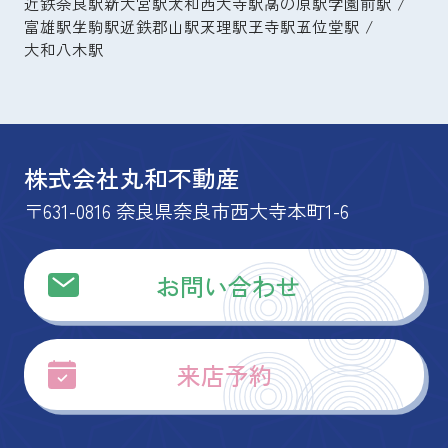
近鉄奈良駅
新大宮駅
大和西大寺駅
高の原駅
学園前駅
富雄駅
生駒駅
近鉄郡山駅
天理駅
王寺駅
五位堂駅
大和八木駅
株式会社丸和不動産
〒631-0816 奈良県奈良市西大寺本町1-6
お問い合わせ
来店予約