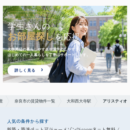
STUDENT SUPPORT
学生さんの
お部屋探し
を応援
大学周辺の暮らしやすさや通学のしやすさ。
はじめての一人暮らしを丁寧にサポートします。
詳しく見る
産
奈良市の賃貸物件一覧
大和西大寺駅
アリスティオ
人気の条件から探す
新築・築浅
ペット可
シャーメゾン
D-room
ネット無料