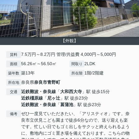
【外観】
7.5万円～8.2万円 管理/共益費 4,000円～5,000円
賃料
56.26㎡～56.50㎡
2LDK
面積
間取り
築13年
1階/2階建
築年数
所在階
奈良県
奈良市
青野町
所在地
近鉄難波・奈良線
「
大和西大寺
」駅 徒歩15分
交通
近鉄橿原線
「
尼ヶ辻
」駅 徒歩23分
近鉄難波・奈良線
「
菖蒲池
」駅 徒歩23分
ぜひ一度見ていただきたい、「アリスティオ」です。奈
備考
良市立伏見こども園まで徒歩6分なので、送り迎えも楽
です。忙しい日でもゴミ出しをサクッと終えられるよう
に、敷地内にゴミ置き場を備えております。こちらの物