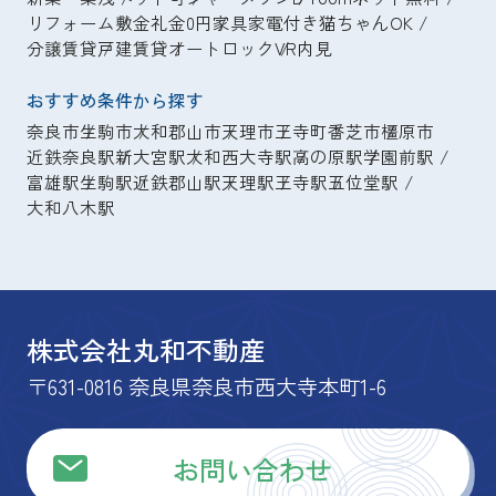
リフォーム
敷金礼金0円
家具家電付き
猫ちゃんOK
分譲賃貸
戸建賃貸
オートロック
VR内見
おすすめ条件から探す
奈良市
生駒市
大和郡山市
天理市
王寺町
香芝市
橿原市
近鉄奈良駅
新大宮駅
大和西大寺駅
高の原駅
学園前駅
富雄駅
生駒駅
近鉄郡山駅
天理駅
王寺駅
五位堂駅
大和八木駅
株式会社丸和不動産
〒631-0816 奈良県奈良市西大寺本町1-6
お問い合わせ