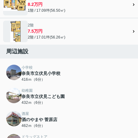
8.2万円
1階 / 17.09坪(56.50㎡)
2階
7.5万円
2階 / 17.01坪(56.26㎡)
周辺施設
小学校
奈良市立伏見小学校
416ｍ（6分）
幼稚園
奈良市立伏見こども園
432ｍ（6分）
酒屋
酒のやまや 菅原店
462ｍ（6分）
ドラッグストア