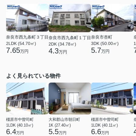
奈良市西九条町３丁目
奈良市杏町
奈良市西九条町１丁目
2LDK (54.70㎡)
1
3DK (50.00㎡)
2DK (34.78㎡)
7.65
5.7
4.3
万円
万円
万円
よく見られている物件
橿原市中曽司町
大和郡山市朝日町
橿原市中曽司町
1LDK (40.10㎡)
1K (27.40㎡)
1LDK (40.11㎡)
1
6.4
5.5
6.6
万円
万円
万円