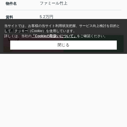
ファミール竹上
物件名
5.2万円
賃料
当サイトでは、お客様の当サイト利用状況把握、サービス向上検討を目的と
3,000円
管理 / 共益費
して、クッキー（Cookie）を使用しています。
詳しくは、当社の
「Cookieの取扱いについて」
をご確認ください。
来店予約
お問い合わせ
2万円(-)
敷金(保証金)
閉じる
5万円
礼金
- / -
償却 / 敷引
2LDK
間取り / 詳細
和室 5.6帖
/
洋室 4.6帖
/
LDK 12.5帖
50.00㎡ / -
面積 /
バルコニー面積
東
向き