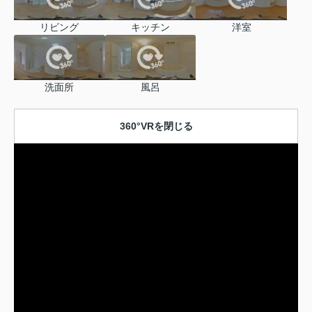
リビング
キッチン
洋室
洗面所
風呂
360°VRを閉じる