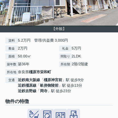
【外観】
5.2万円 管理/共益費 3,000円
賃料
2万円
5万円
敷金
礼金
50.00㎡
2LDK
面積
間取り
築36年
2階/2階建
築年数
所在階
奈良県
橿原市
栄和町
所在地
近鉄南大阪線
「
橿原神宮前
」駅 徒歩9分
交通
近鉄橿原線
「
畝傍御陵前
」駅 徒歩13分
近鉄吉野線
「
岡寺
」駅 徒歩23分
物件の特徴