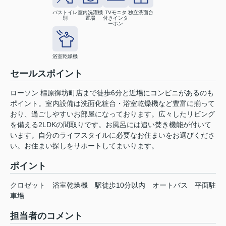
バストイレ
室内洗濯機
TVモニタ
独立洗面台
別
置場
付きインタ
ーホン
浴室乾燥機
セールスポイント
ローソン 橿原御坊町店まで徒歩6分と近場にコンビニがあるのも
ポイント。室内設備は洗面化粧台・浴室乾燥機など豊富に揃って
おり、過ごしやすいお部屋になっております。広々したリビング
を備える2LDKの間取りです。お風呂には追い焚き機能が付いて
います。自分のライフスタイルに必要なお住まいをお選びくださ
い。お住まい探しをサポートしてまいります。
ポイント
クロゼット
浴室乾燥機
駅徒歩10分以内
オートバス
平面駐
車場
担当者のコメント