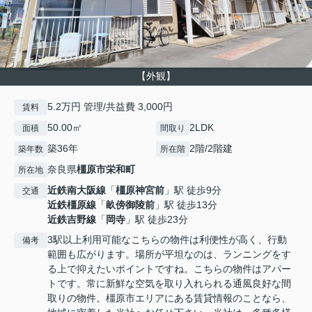
【外観】
5.2万円 管理/共益費 3,000円
賃料
50.00㎡
2LDK
面積
間取り
築36年
2階/2階建
築年数
所在階
奈良県
橿原市
栄和町
所在地
近鉄南大阪線
「
橿原神宮前
」駅 徒歩9分
交通
近鉄橿原線
「
畝傍御陵前
」駅 徒歩13分
近鉄吉野線
「
岡寺
」駅 徒歩23分
3駅以上利用可能なこちらの物件は利便性が高く、行動
備考
範囲も広がります。場所が平坦なのは、ランニングをす
る上で抑えたいポイントですね。こちらの物件はアパー
トです。常に新鮮な空気を取り入れられる通風良好な間
取りの物件。橿原市エリアにある賃貸情報のことなら、