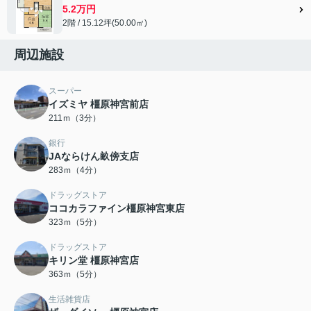
5.2万円
2階 / 15.12坪(50.00㎡)
周辺施設
スーパー
イズミヤ 橿原神宮前店
211ｍ（3分）
銀行
JAならけん畝傍支店
283ｍ（4分）
ドラッグストア
ココカラファイン橿原神宮東店
323ｍ（5分）
ドラッグストア
キリン堂 橿原神宮店
363ｍ（5分）
生活雑貨店