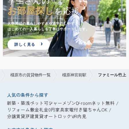
学生さんの
お部屋探し
を応援
大学周辺の暮らしやすさや通学のしやすさ。
はじめての一人暮らしを丁寧にサポートします。
詳しく見る
橿原市の賃貸物件一覧
橿原神宮前駅
ファミール竹上
人気の条件から探す
新築・築浅
ペット可
シャーメゾン
D-room
ネット無料
リフォーム
敷金礼金0円
家具家電付き
猫ちゃんOK
分譲賃貸
戸建賃貸
オートロック
VR内見