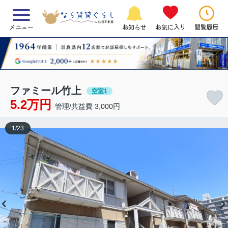
メニュー
お知らせ
お気に入り
閲覧履歴
ファミール竹上
空室1
5.2万円
管理/共益費 3,000円
1
/
23