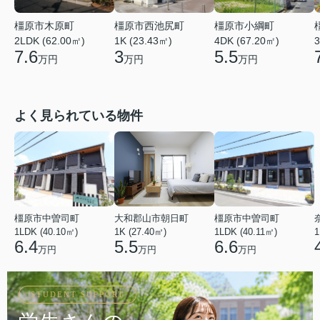
橿原市小綱町
橿原市木原町
橿原市西池尻町
4DK (67.20㎡)
2LDK (62.00㎡)
1K (23.43㎡)
3
5.5
7.6
3
万円
万円
万円
よく見られている物件
橿原市中曽司町
大和郡山市朝日町
橿原市中曽司町
1LDK (40.10㎡)
1K (27.40㎡)
1LDK (40.11㎡)
1
6.4
5.5
6.6
万円
万円
万円
STUDENT SUPPORT