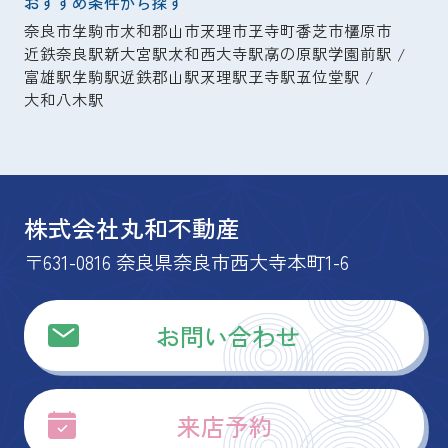
おすすめ条件から探す
奈良市
生駒市
大和郡山市
天理市
王寺町
香芝市
橿原市
近鉄奈良駅
新大宮駅
大和西大寺駅
高の原駅
学園前駅
富雄駅
生駒駅
近鉄郡山駅
天理駅
王寺駅
五位堂駅
大和八木駅
株式会社丸和不動産
〒631-0816 奈良県奈良市西大寺本町1-6
お問い合わせ
来店予約