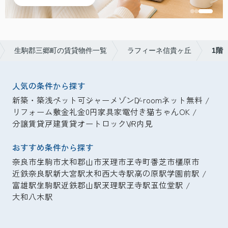
生駒郡三郷町の賃貸物件一覧
ラフィーネ信貴ヶ丘
1階
人気の条件から探す
新築・築浅
ペット可
シャーメゾン
D-room
ネット無料
リフォーム
敷金礼金0円
家具家電付き
猫ちゃんOK
分譲賃貸
戸建賃貸
オートロック
VR内見
おすすめ条件から探す
奈良市
生駒市
大和郡山市
天理市
王寺町
香芝市
橿原市
近鉄奈良駅
新大宮駅
大和西大寺駅
高の原駅
学園前駅
富雄駅
生駒駅
近鉄郡山駅
天理駅
王寺駅
五位堂駅
大和八木駅