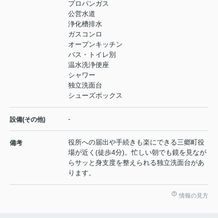
プロパンガス
公営水道
浄化槽排水
ガスコンロ
オープンキッチン
バス・トイレ別
温水洗浄便座
シャワー
独立洗面台
シューズボックス
-
設備(その他)
役所への届出や手続きも楽にできる三郷町役
備考
場が近く(徒歩4分)。忙しい朝でも鏡を見なが
らサッと身支度を整えられる独立洗面台があ
ります。
情報の見方