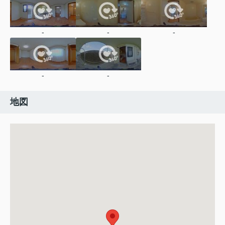
-
-
-
-
-
地図