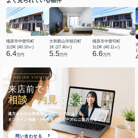
よく見られている物件
橿原市中曽司町
橿原市中曽司町
大和郡山市朝日町
1LDK (40.10㎡)
1LDK (40.11㎡)
1K (27.40㎡)
1
6.4
6.6
5.5
万円
万円
万円
ONLINE VIEWING
来店前でも
相談・内見
できます
遠方からのお部屋探しや忙しい方にも。
オンライン相談・VR内見でスムーズにご案内します。
問い合わせる