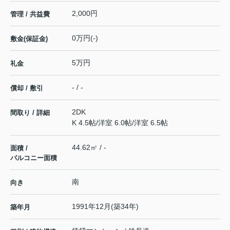
2,000円
管理 / 共益費
0万円(-)
敷金(保証金)
5万円
礼金
- / -
償却 / 敷引
2DK
間取り / 詳細
K 4.5帖
/
洋室 6.0帖
/
洋室 6.5帖
44.62㎡ / -
面積 /
バルコニー面積
南
向き
1991年12月(築34年)
築年月