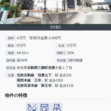
【外観】
4万円 管理/共益費 2,000円
賃料
0万円
5万円
敷金
礼金
44.62㎡
2DK
面積
間取り
築34年
1階/3階建
築年数
所在階
奈良県
生駒郡三郷町
信貴ケ丘
１丁目
所在地
近鉄生駒線
「
信貴山下
」駅 徒歩2分
交通
関西本線
「
王寺
」駅 徒歩19分
近鉄田原本線
「
新王寺
」駅 徒歩21分
物件の特徴