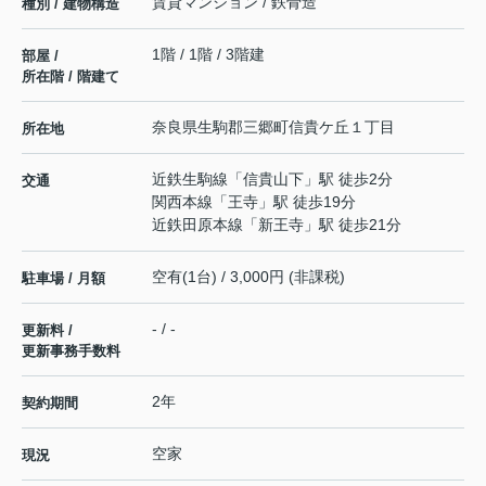
賃貸マンション / 鉄骨造
種別 / 建物構造
1階 / 1階 / 3階建
部屋 /
所在階 / 階建て
奈良県
生駒郡三郷町
信貴ケ丘
１丁目
所在地
近鉄生駒線
「
信貴山下
」駅 徒歩2分
交通
関西本線
「
王寺
」駅 徒歩19分
近鉄田原本線
「
新王寺
」駅 徒歩21分
空有(1台) / 3,000円 (非課税)
駐車場 / 月額
- / -
更新料 /
更新事務手数料
2年
契約期間
空家
現況