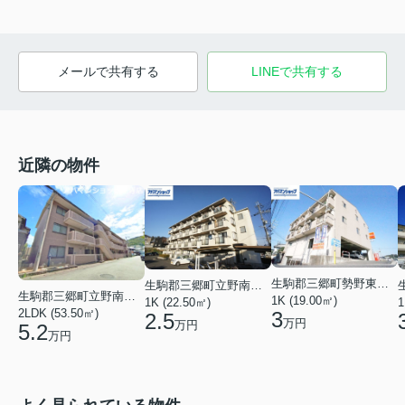
メールで共有する
LINEで共有する
近隣の物件
生駒郡三郷町勢野東１丁目
生駒郡三郷町立野南１丁目
生駒郡三郷町立野南２丁目
1K (19.00㎡)
1K (22.50㎡)
1
2LDK (53.50㎡)
3
2.5
万円
万円
5.2
万円