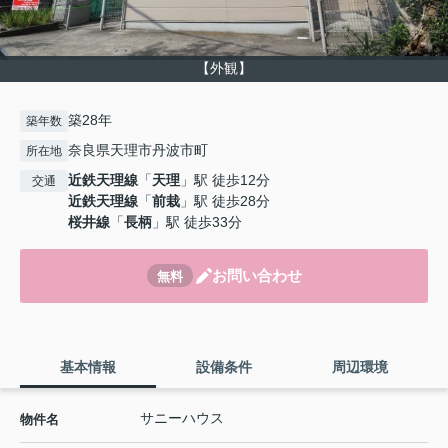
【外観】
築28年
築年数
奈良県天理市丹波市町
所在地
近鉄天理線
「
天理
」駅 徒歩12分
交通
近鉄天理線
「
前栽
」駅 徒歩28分
桜井線
「
長柄
」駅 徒歩33分
お問い合わせ
無料
基本情報
設備条件
周辺環境
サニーハウス
物件名