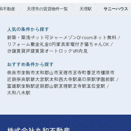
和不動産
天理市の賃貸物件一覧
天理駅
サニーハウス
人気の条件から探す
新築・築浅
ペット可
シャーメゾン
D-room
ネット無料
リフォーム
敷金礼金0円
家具家電付き
猫ちゃんOK
分譲賃貸
戸建賃貸
オートロック
VR内見
おすすめ条件から探す
奈良市
生駒市
大和郡山市
天理市
王寺町
香芝市
橿原市
近鉄奈良駅
新大宮駅
大和西大寺駅
高の原駅
学園前駅
富雄駅
生駒駅
近鉄郡山駅
天理駅
王寺駅
五位堂駅
大和八木駅
株式会社丸和不動産