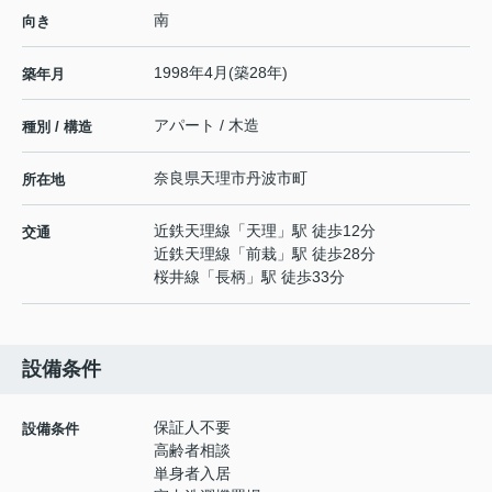
南
向き
1998年4月(築28年)
築年月
アパート / 木造
種別 / 構造
奈良県
天理市
丹波市町
所在地
近鉄天理線
「
天理
」駅 徒歩12分
交通
近鉄天理線
「
前栽
」駅 徒歩28分
桜井線
「
長柄
」駅 徒歩33分
設備条件
保証人不要
設備条件
高齢者相談
単身者入居