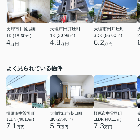
天理市田井庄町
天理市田井庄町
天理市川原城町
1K (30.98㎡)
3DK (56.00㎡)
2
1K (18.60㎡)
4.8
6.2
4
万円
万円
万円
よく見られている物件
橿原市中曽司町
大和郡山市朝日町
橿原市中曽司町
1LDK (40.10㎡)
1K (27.40㎡)
1LDK (40.11㎡)
1
7.1
5.5
7.3
万円
万円
万円