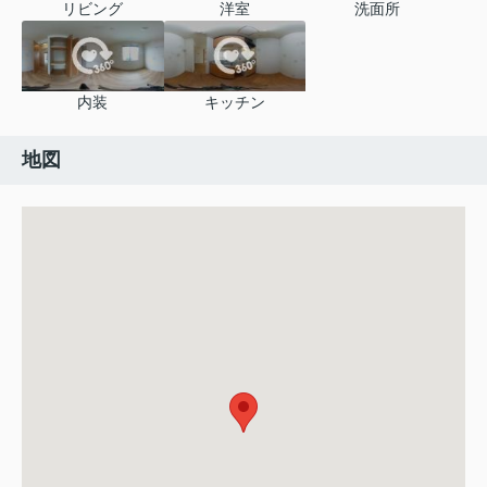
リビング
洋室
洗面所
内装
キッチン
地図