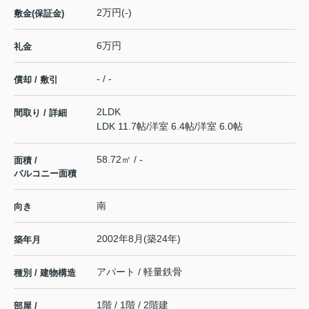
2万円(-)
敷金(保証金)
6万円
礼金
- / -
償却 / 敷引
2LDK
間取り / 詳細
LDK 11.7帖
/
洋室 6.4帖
/
洋室 6.0帖
58.72㎡ / -
面積 /
バルコニー面積
南
向き
2002年8月(築24年)
築年月
アパート / 軽量鉄骨
種別 / 建物構造
1階 / 1階 / 2階建
部屋 /