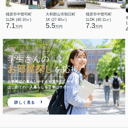
橿原市中曽司町
橿原市中曽司町
大和郡山市朝日町
1LDK (40.10㎡)
1LDK (40.11㎡)
1K (27.40㎡)
1
7.1
7.3
5.5
万円
万円
万円
ONLINE VIEWING
来店前でも
相談・内見
できます
遠方からのお部屋探しや忙しい方にも。
オンライン相談・VR内見でスムーズにご案内します。
問い合わせる