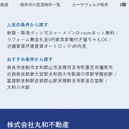
不動産
桜井市の賃貸物件一覧
カーサヴェルデ桜井
1階
人気の条件から探す
新築・築浅
ペット可
シャーメゾン
D-room
ネット無料
リフォーム
敷金礼金0円
家具家電付き
猫ちゃんOK
分譲賃貸
戸建賃貸
オートロック
VR内見
おすすめ条件から探す
奈良市
生駒市
大和郡山市
天理市
王寺町
香芝市
橿原市
近鉄奈良駅
新大宮駅
大和西大寺駅
高の原駅
学園前駅
富雄駅
生駒駅
近鉄郡山駅
天理駅
王寺駅
五位堂駅
大和八木駅
株式会社丸和不動産