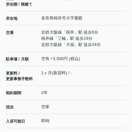
所在階 / 階建て
奈良県
桜井市
大字粟殿
所在地
近鉄大阪線
「
桜井
」駅 徒歩9分
交通
桜井線
「
三輪
」駅 徒歩19分
近鉄大阪線
「
大福
」駅 徒歩24分
空有 / 5,500円 (税込)
駐車場 / 月額
1ヶ月(新賃料) / -
更新料 /
更新事務手数料
2年
契約期間
空家
現況
即時
入居可能日