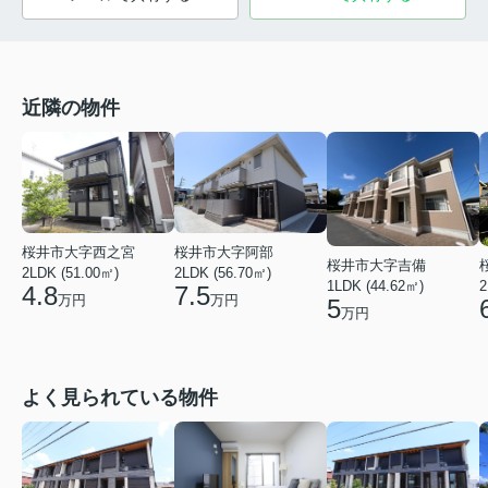
近隣の物件
桜井市大字西之宮
桜井市大字阿部
桜井市大字吉備
2LDK (51.00㎡)
2LDK (56.70㎡)
2
1LDK (44.62㎡)
4.8
7.5
万円
万円
5
万円
よく見られている物件