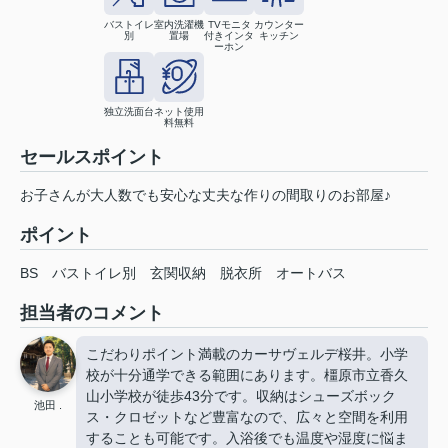
バストイレ
室内洗濯機
TVモニタ
カウンター
別
置場
付きインタ
キッチン
ーホン
独立洗面台
ネット使用
料無料
セールスポイント
お子さんが大人数でも安心な丈夫な作りの間取りのお部屋♪
ポイント
BS
バストイレ別
玄関収納
脱衣所
オートバス
担当者のコメント
こだわりポイント満載のカーサヴェルデ桜井。小学
校が十分通学できる範囲にあります。橿原市立香久
山小学校が徒歩43分です。収納はシューズボック
池田 .
ス・クロゼットなど豊富なので、広々と空間を利用
することも可能です。入浴後でも温度や湿度に悩ま