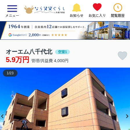
メニュー
お知らせ
お気に入り
閲覧履歴
オーエム八千代北
空室1
5.9万円
管理/共益費 4,000円
1
/
23