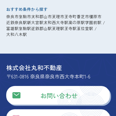
おすすめ条件から探す
奈良市
生駒市
大和郡山市
天理市
王寺町
香芝市
橿原市
近鉄奈良駅
新大宮駅
大和西大寺駅
高の原駅
学園前駅
富雄駅
生駒駅
近鉄郡山駅
天理駅
王寺駅
五位堂駅
大和八木駅
株式会社丸和不動産
〒631-0816 奈良県奈良市西大寺本町1-6
お問い合わせ