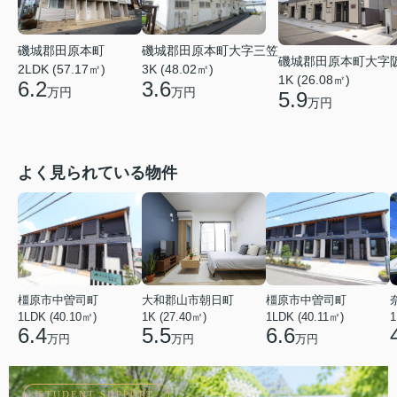
磯城郡田原本町
磯城郡田原本町大字三笠
磯城郡田原本町大字
2LDK (57.17㎡)
3K (48.02㎡)
1K (26.08㎡)
6.2
3.6
万円
万円
5.9
万円
よく見られている物件
橿原市中曽司町
大和郡山市朝日町
橿原市中曽司町
1LDK (40.10㎡)
1K (27.40㎡)
1LDK (40.11㎡)
1
6.4
5.5
6.6
万円
万円
万円
ONLINE VIEWING