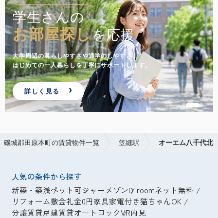
来店前でも
相談・内見
できます
遠方からのお部屋探しや忙しい方にも。
オンライン相談・VR内見でスムーズにご案内します。
問い合わせる
磯城郡田原本町の賃貸物件一覧
笠縫駅
オーエム八千代北
人気の条件から探す
新築・築浅
ペット可
シャーメゾン
D-room
ネット無料
リフォーム
敷金礼金0円
家具家電付き
猫ちゃんOK
分譲賃貸
戸建賃貸
オートロック
VR内見