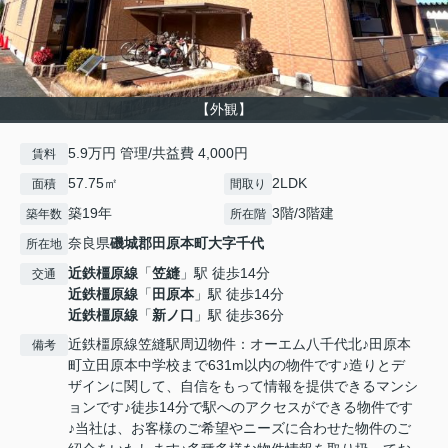
【外観】
5.9万円 管理/共益費 4,000円
賃料
57.75㎡
2LDK
面積
間取り
築19年
3階/3階建
築年数
所在階
奈良県
磯城郡田原本町
大字千代
所在地
近鉄橿原線
「
笠縫
」駅 徒歩14分
交通
近鉄橿原線
「
田原本
」駅 徒歩14分
近鉄橿原線
「
新ノ口
」駅 徒歩36分
近鉄橿原線笠縫駅周辺物件：オーエム八千代北♪田原本
備考
町立田原本中学校まで631m以内の物件です♪造りとデ
ザインに関して、自信をもって情報を提供できるマンシ
ョンです♪徒歩14分で駅へのアクセスができる物件です
♪当社は、お客様のご希望やニーズに合わせた物件のご