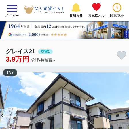
メニュー
お知らせ
お気に入り
閲覧履歴
グレイス21
空室1
3.9万円
管理/共益費 -
1
/
23