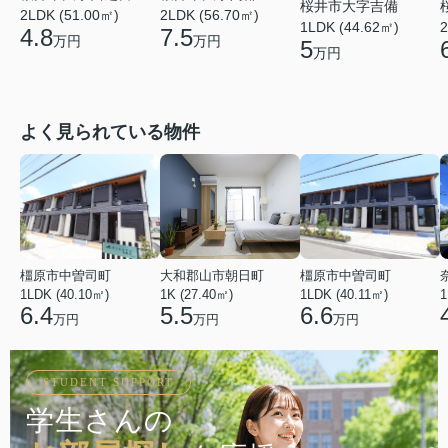
桜井市大字吉備
2LDK (51.00㎡)
2LDK (56.70㎡)
2
1LDK (44.62㎡)
4.8
7.5
万円
万円
5
万円
よく見られている物件
橿原市中曽司町
大和郡山市朝日町
橿原市中曽司町
1LDK (40.10㎡)
1K (27.40㎡)
1LDK (40.11㎡)
1
6.4
5.5
6.6
万円
万円
万円
STUDENT SUPPORT
学生さんの