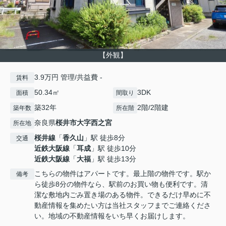
【外観】
3.9万円 管理/共益費 -
賃料
50.34㎡
3DK
面積
間取り
築32年
2階/2階建
築年数
所在階
奈良県
桜井市
大字西之宮
所在地
桜井線
「
香久山
」駅 徒歩8分
交通
近鉄大阪線
「
耳成
」駅 徒歩10分
近鉄大阪線
「
大福
」駅 徒歩13分
こちらの物件はアパートです。最上階の物件です。駅か
備考
ら徒歩8分の物件なら、駅前のお買い物も便利です。清
潔な敷地内ごみ置き場のある物件。できるだけ早めに不
動産情報を集めたい方は当社スタッフまでご連絡くださ
い。地域の不動産情報をいち早くお届けします。