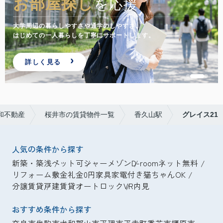
お部屋探し
を応援
大学周辺の暮らしやすさや通学のしやすさ。
はじめての一人暮らしを丁寧にサポートします。
詳しく見る
和不動産
桜井市の賃貸物件一覧
香久山駅
グレイス21
人気の条件から探す
新築・築浅
ペット可
シャーメゾン
D-room
ネット無料
リフォーム
敷金礼金0円
家具家電付き
猫ちゃんOK
分譲賃貸
戸建賃貸
オートロック
VR内見
おすすめ条件から探す