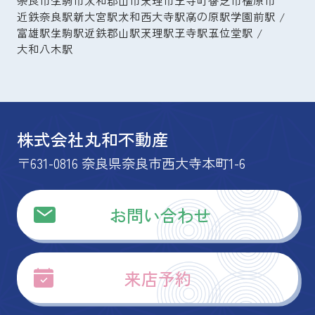
奈良市
生駒市
大和郡山市
天理市
王寺町
香芝市
橿原市
近鉄奈良駅
新大宮駅
大和西大寺駅
高の原駅
学園前駅
富雄駅
生駒駅
近鉄郡山駅
天理駅
王寺駅
五位堂駅
大和八木駅
株式会社丸和不動産
〒631-0816 奈良県奈良市西大寺本町1-6
お問い合わせ
来店予約