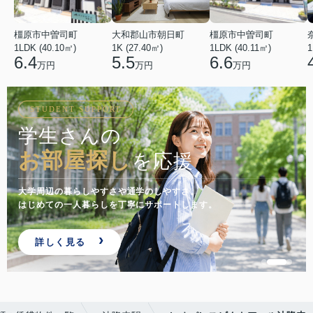
橿原市中曽司町
大和郡山市朝日町
橿原市中曽司町
1LDK (40.10㎡)
1K (27.40㎡)
1LDK (40.11㎡)
1
6.4
5.5
6.6
万円
万円
万円
STUDENT SUPPORT
学生さんの
お部屋探し
を応援
大学周辺の暮らしやすさや通学のしやすさ。
はじめての一人暮らしを丁寧にサポートします。
詳しく見る