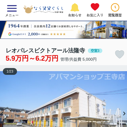
メニュー
お知らせ
お気に入り
閲覧履歴
レオパレスビクトアール法隆寺
空室3
5.9万円～6.2万円
管理/共益費 5,000円
1
/
23