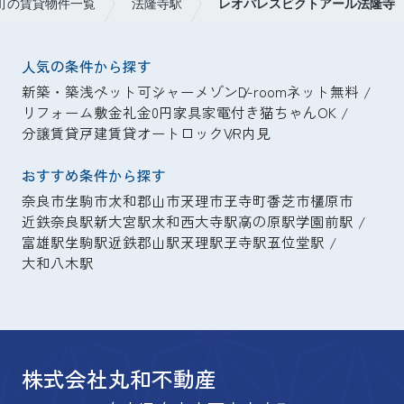
町の賃貸物件一覧
法隆寺駅
レオパレスビクトアール法隆寺
人気の条件から探す
新築・築浅
ペット可
シャーメゾン
D-room
ネット無料
リフォーム
敷金礼金0円
家具家電付き
猫ちゃんOK
分譲賃貸
戸建賃貸
オートロック
VR内見
おすすめ条件から探す
奈良市
生駒市
大和郡山市
天理市
王寺町
香芝市
橿原市
近鉄奈良駅
新大宮駅
大和西大寺駅
高の原駅
学園前駅
富雄駅
生駒駅
近鉄郡山駅
天理駅
王寺駅
五位堂駅
大和八木駅
株式会社丸和不動産