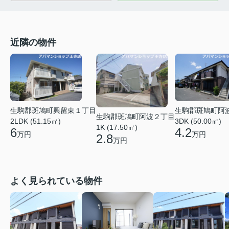
近隣の物件
生駒郡斑鳩町興留東１丁目
生駒郡斑鳩町阿
生駒郡斑鳩町阿波２丁目
2LDK (51.15㎡)
3DK (50.00㎡)
1K (17.50㎡)
6
4.2
万円
万円
2.8
万円
よく見られている物件