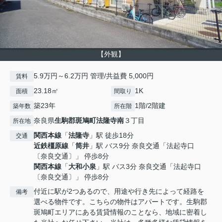
【外観】
5.9万円～6.2万円 管理/共益費 5,000円
賃料
23.18㎡
1K
面積
間取り
築23年
1階/2階建
築年数
所在階
奈良県
生駒郡斑鳩町
法隆寺南
３丁目
所在地
関西本線
「
法隆寺
」駅 徒歩18分
交通
近鉄橿原線
「
筒井
」駅 バス9分 奈良交通「法起寺口
〔奈良交通〕」 停歩8分
関西本線
「
大和小泉
」駅 バス3分 奈良交通「法起寺口
〔奈良交通〕」 停歩8分
付近に駅が2つあるので、用途や行き先によって経路を
備考
選べる物件です。こちらの物件はアパートです。生駒郡
斑鳩町エリアにある賃貸情報のことなら、地域に密着し