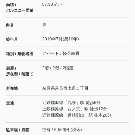
57.93㎡ / -
面積 /
バルコニー面積
東
向き
2010年7月(築16年)
築年月
アパート / 軽量鉄骨
種別 / 建物構造
2階 / 2階 / 2階建
部屋 /
所在階 / 階建て
奈良県
奈良市
七条
１丁目
所在地
近鉄橿原線
「
九条
」駅 徒歩6分
交通
近鉄橿原線
「
西ノ京
」駅 徒歩12分
近鉄橿原線
「
近鉄郡山
」駅 徒歩26分
空有 / 5,500円 (税込)
駐車場 / 月額