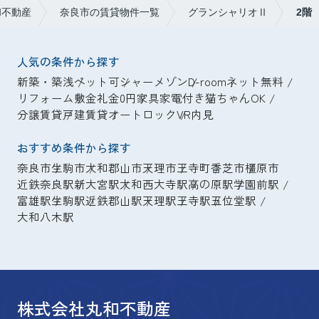
和不動産
奈良市の賃貸物件一覧
グランシャリオⅡ
2階
人気の条件から探す
新築・築浅
ペット可
シャーメゾン
D-room
ネット無料
リフォーム
敷金礼金0円
家具家電付き
猫ちゃんOK
分譲賃貸
戸建賃貸
オートロック
VR内見
おすすめ条件から探す
奈良市
生駒市
大和郡山市
天理市
王寺町
香芝市
橿原市
近鉄奈良駅
新大宮駅
大和西大寺駅
高の原駅
学園前駅
富雄駅
生駒駅
近鉄郡山駅
天理駅
王寺駅
五位堂駅
大和八木駅
株式会社丸和不動産