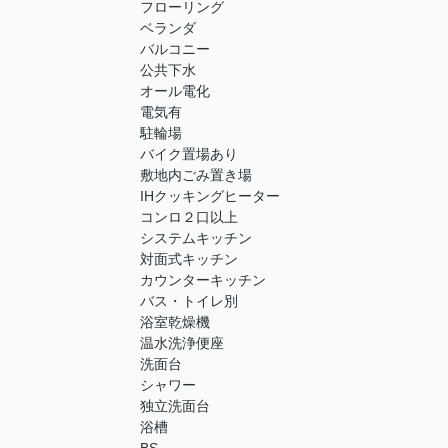
フローリング
ベランダ
バルコニー
公共下水
オール電化
電気有
駐輪場
バイク置場あり
敷地内ごみ置き場
IHクッキングヒーター
コンロ２口以上
システムキッチン
対面式キッチン
カウンターキッチン
バス・トイレ別
浴室乾燥機
温水洗浄便座
洗面台
シャワー
独立洗面台
浴槽
BS