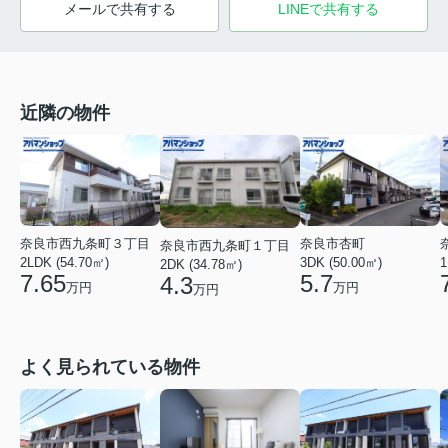
メールで共有する
LINEで共有する
近隣の物件
奈良市西九条町３丁目
奈良市杏町
奈良市西九条町１丁目
2LDK (54.70㎡)
1
3DK (50.00㎡)
2DK (34.78㎡)
7.65
5.7
4.3
万円
万円
万円
よく見られている物件