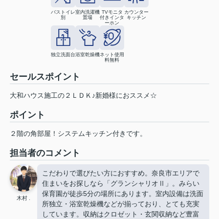
バストイレ
室内洗濯機
TVモニタ
カウンター
別
置場
付きインタ
キッチン
ーホン
独立洗面台
浴室乾燥機
ネット使用
料無料
セールスポイント
大和ハウス施工の２ＬＤＫ♪新婚様におススメ☆
ポイント
２階の角部屋！システムキッチン付きです。
担当者のコメント
こだわりで選びたい方におすすめ。奈良市エリアで
住まいをお探しなら「グランシャリオⅡ」。みらい
保育園が徒歩5分の場所にあります。室内設備は洗面
木村 .
所独立・浴室乾燥機などが揃っており、とても充実
しています。収納はクロゼット・玄関収納など豊富