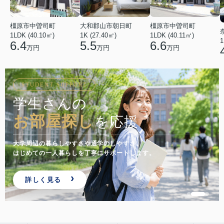
橿原市中曽司町
橿原市中曽司町
大和郡山市朝日町
1LDK (40.10㎡)
1LDK (40.11㎡)
1K (27.40㎡)
1
6.4
6.6
5.5
万円
万円
万円
STUDENT SUPPORT
学生さんの
お部屋探し
を応援
大学周辺の暮らしやすさや通学のしやすさ。
はじめての一人暮らしを丁寧にサポートします。
詳しく見る