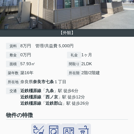
【外観】
8万円 管理/共益費 5,000円
賃料
0万円
1ヶ月
敷金
礼金
57.93㎡
2LDK
面積
間取り
築16年
2階/2階建
築年数
所在階
奈良県
奈良市
七条
１丁目
所在地
近鉄橿原線
「
九条
」駅 徒歩6分
交通
近鉄橿原線
「
西ノ京
」駅 徒歩12分
近鉄橿原線
「
近鉄郡山
」駅 徒歩26分
物件の特徴