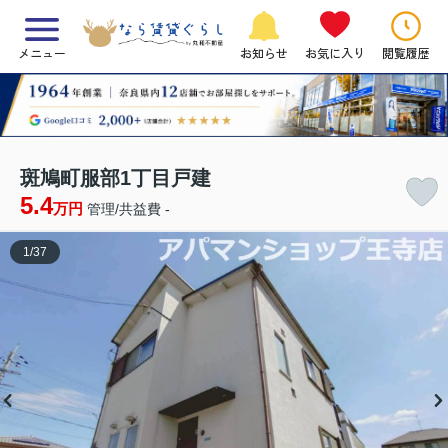
メニュー
お知らせ
お気に入り
閲覧履歴
斑鳩町服部1丁目戸建
5.4
万円
管理/共益費 -
1
/
37