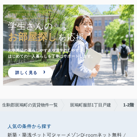
STUDENT SUPPORT
学生さんの
お部屋探し
を応援
大学周辺の暮らしやすさや通学のしやすさ。
はじめての一人暮らしを丁寧にサポートします。
詳しく見る
生駒郡斑鳩町の賃貸物件一覧
斑鳩町服部1丁目戸建
1-2階
人気の条件から探す
新築・築浅
ペット可
シャーメゾン
D-room
ネット無料