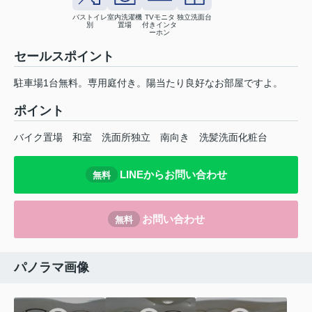
バストイレ
室内洗濯機
TVモニタ
独立洗面台
別
置場
付きインタ
ーホン
セールスポイント
駐車場1台無料。専用庭付き。陽当たり良好なお部屋ですよ。
ポイント
バイク置場
和室
洗面所独立
南向き
洗髪洗面化粧台
LINEからお問い合わせ
無料
お問い合わせ
無料
パノラマ画像