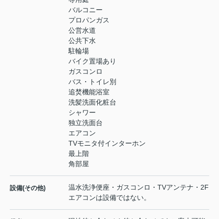
バルコニー
プロパンガス
公営水道
公共下水
駐輪場
バイク置場あり
ガスコンロ
バス・トイレ別
追焚機能浴室
洗髪洗面化粧台
シャワー
独立洗面台
エアコン
TVモニタ付インターホン
最上階
角部屋
温水洗浄便座・ガスコンロ・TVアンテナ・2F
設備(その他)
エアコンは設備ではない。