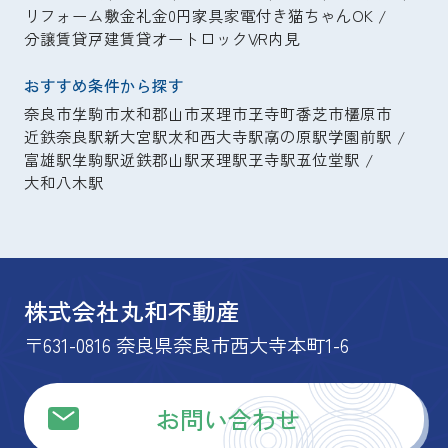
リフォーム
敷金礼金0円
家具家電付き
猫ちゃんOK
分譲賃貸
戸建賃貸
オートロック
VR内見
おすすめ条件から探す
奈良市
生駒市
大和郡山市
天理市
王寺町
香芝市
橿原市
近鉄奈良駅
新大宮駅
大和西大寺駅
高の原駅
学園前駅
富雄駅
生駒駅
近鉄郡山駅
天理駅
王寺駅
五位堂駅
大和八木駅
株式会社丸和不動産
〒631-0816 奈良県奈良市西大寺本町1-6
お問い合わせ