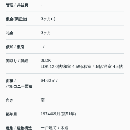
-
管理 / 共益費
0ヶ月(-)
敷金(保証金)
0ヶ月
礼金
- / -
償却 / 敷引
3LDK
間取り / 詳細
LDK 12.0帖
/
和室 4.5帖
/
和室 4.5帖
/
洋室 4.5帖
64.60㎡ / -
面積 /
バルコニー面積
南
向き
1974年9月(築51年)
築年月
一戸建て / 木造
種別 / 建物構造