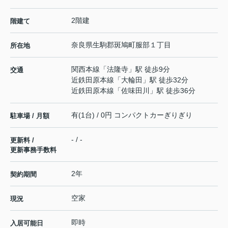
2階建
階建て
奈良県
生駒郡斑鳩町
服部
１丁目
所在地
関西本線
「
法隆寺
」駅 徒歩9分
交通
近鉄田原本線
「
大輪田
」駅 徒歩32分
近鉄田原本線
「
佐味田川
」駅 徒歩36分
有(1台) / 0円 コンパクトカーぎりぎり
駐車場 / 月額
- / -
更新料 /
更新事務手数料
2年
契約期間
空家
現況
即時
入居可能日