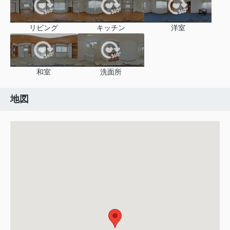
リビング
キッチン
洋室
和室
洗面所
地図