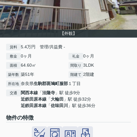
【外観】
5.4万円 管理/共益費 -
賃料
0ヶ月
0ヶ月
敷金
礼金
64.60㎡
3LDK
面積
間取り
築51年
2階建
築年数
階建て
奈良県
生駒郡斑鳩町
服部
１丁目
所在地
関西本線
「
法隆寺
」駅 徒歩9分
交通
近鉄田原本線
「
大輪田
」駅 徒歩32分
近鉄田原本線
「
佐味田川
」駅 徒歩36分
物件の特徴