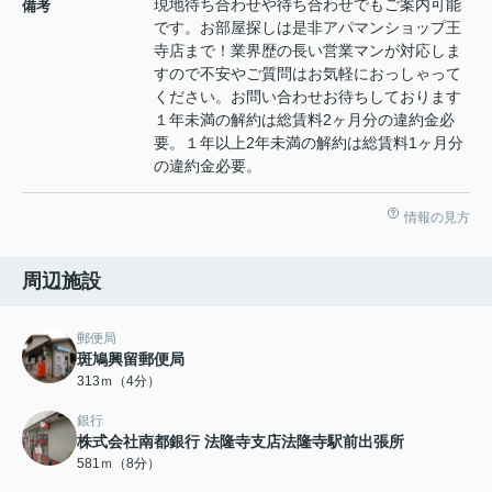
現地待ち合わせや待ち合わせでもご案内可能
備考
です。お部屋探しは是非アパマンショップ王
寺店まで！業界歴の長い営業マンが対応しま
すので不安やご質問はお気軽におっしゃって
ください。お問い合わせお待ちしております
１年未満の解約は総賃料2ヶ月分の違約金必
要。１年以上2年未満の解約は総賃料1ヶ月分
の違約金必要。
情報の見方
周辺施設
郵便局
斑鳩興留郵便局
313ｍ（4分）
銀行
株式会社南都銀行 法隆寺支店法隆寺駅前出張所
581ｍ（8分）