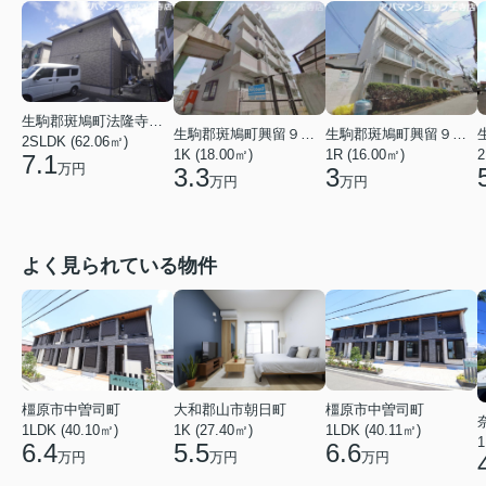
生駒郡斑鳩町法隆寺南１丁目
生駒郡斑鳩町興留９丁目
生駒郡斑鳩町興留９丁目
2SLDK (62.06㎡)
1K (18.00㎡)
1R (16.00㎡)
2
7.1
万円
3.3
3
万円
万円
よく見られている物件
橿原市中曽司町
橿原市中曽司町
大和郡山市朝日町
1LDK (40.10㎡)
1LDK (40.11㎡)
1K (27.40㎡)
1
6.4
6.6
5.5
万円
万円
万円