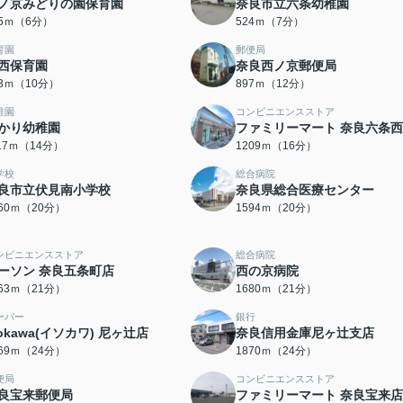
ノ京みどりの園保育園
奈良市立六条幼稚園
65ｍ（6分）
524ｍ（7分）
育園
郵便局
西保育園
奈良西ノ京郵便局
33ｍ（10分）
897ｍ（12分）
稚園
コンビニエンスストア
かり幼稚園
ファミリーマート 奈良六条
117ｍ（14分）
1209ｍ（16分）
学校
総合病院
良市立伏見南小学校
奈良県総合医療センター
560ｍ（20分）
1594ｍ（20分）
ンビニエンスストア
総合病院
ーソン 奈良五条町店
西の京病院
663ｍ（21分）
1680ｍ（21分）
ーパー
銀行
sokawa(イソカワ) 尼ヶ辻店
奈良信用金庫尼ヶ辻支店
869ｍ（24分）
1870ｍ（24分）
便局
コンビニエンスストア
良宝来郵便局
ファミリーマート 奈良宝来店