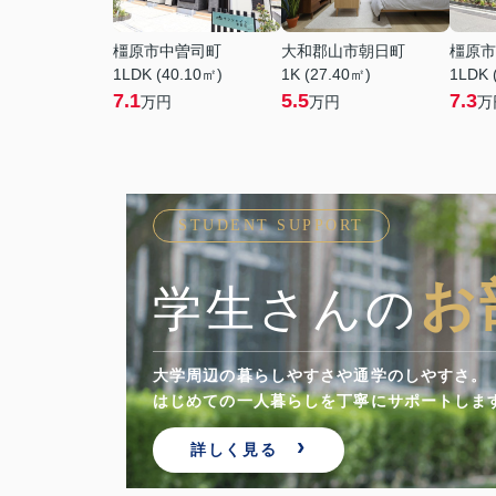
橿原市中曽司町
大和郡山市朝日町
橿原市
1LDK (40.10㎡)
1K (27.40㎡)
1LDK 
7.1
5.5
7.3
万円
万円
万
STUDENT SUPPORT
お
学生さんの
大学周辺の暮らしやすさや通学のしやすさ。
顔を。
はじめての一人暮らしを丁寧にサポートしま
詳しく見る