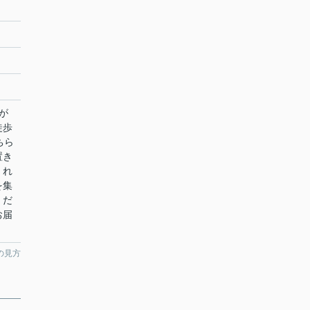
が
徒歩
ちら
置き
くれ
を集
くだ
お届
の見方