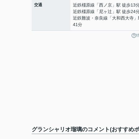
交通
近鉄橿原線
「
西ノ京
」駅 徒歩13
近鉄橿原線
「
尼ヶ辻
」駅 徒歩24
近鉄難波・奈良線
「
大和西大寺
」
41分
グランシャリオ瑠璃のコメント(おすすめポ