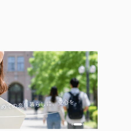
ONLINE
来
遠方からの
じめての奈良暮らしに、安心を。
オンライン相
問い合