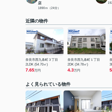
店
1
1890ｍ（24分）
近隣の物件
奈良市西九条町３丁目
奈良市西九条町１丁目
2LDK (54.70㎡)
2DK (34.78㎡)
3
7.65
4.3
5
万円
万円
よく見られている物件