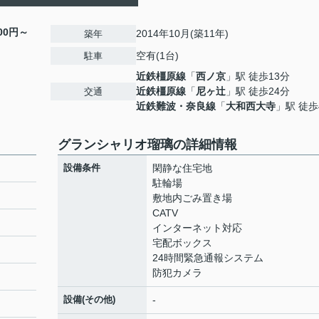
000円～
2014年10月(築11年)
築年
空有(1台)
駐車
近鉄橿原線
「
西ノ京
」駅 徒歩13分
近鉄橿原線
「
尼ヶ辻
」駅 徒歩24分
交通
近鉄難波・奈良線
「
大和西大寺
」駅 徒歩
グランシャリオ瑠璃の詳細情報
設備条件
閑静な住宅地
駐輪場
敷地内ごみ置き場
CATV
インターネット対応
宅配ボックス
24時間緊急通報システム
防犯カメラ
設備(その他)
-