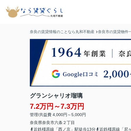
奈良の賃貸情報のことなら丸和不動産
奈良市の賃貸物件
グランシャリオ瑠璃
7.2万円～7.3万円
管理/共益費 4,000円～5,000円
奈良県
奈良市
六条
２丁目
近鉄橿原線「西ノ京」駅徒歩13分
近鉄橿原線「尼ヶ