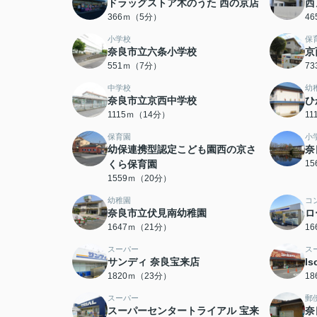
ドラッグストア木のうた 西の京店
西
366ｍ（5分）
4
小学校
保
奈良市立六条小学校
京
551ｍ（7分）
7
中学校
幼
奈良市立京西中学校
ひ
1115ｍ（14分）
1
保育園
小
幼保連携型認定こども園西の京さ
奈
くら保育園
1
1559ｍ（20分）
幼稚園
コ
奈良市立伏見南幼稚園
ロ
1647ｍ（21分）
1
スーパー
ス
サンディ 奈良宝来店
I
1820ｍ（23分）
1
スーパー
郵
スーパーセンタートライアル 宝来
奈