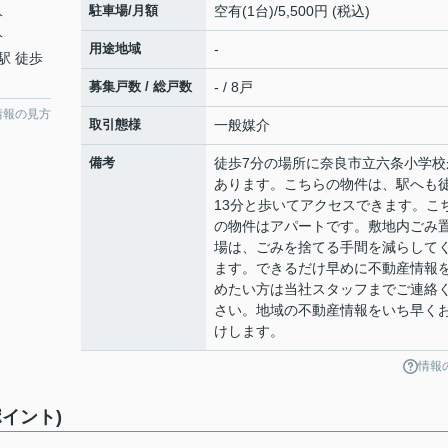
駐車場/月額
空有(1台)/5,500円 (税込)
分
分
用途地域
-
駅 徒歩
募集戸数 / 総戸数
- / 8戸
情報の見方
取引態様
一般媒介
備考
徒歩7分の場所に奈良市立六条小学校
あります。こちらの物件は、駅へも
13分と歩いてアクセスできます。こ
の物件はアパートです。敷地内ごみ
場は、ごみを捨てる手間を減らして
ます。できるだけ早めに不動産情報
めたい方は当社スタッフまでご連絡
さい。地域の不動産情報をいち早く
けします。
情報
イント)