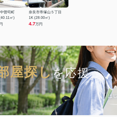
中曽司町
奈良市帝塚山５丁目
(40.11㎡)
1K (28.00㎡)
4.7
円
万円
部屋探し
を応援
は
す。