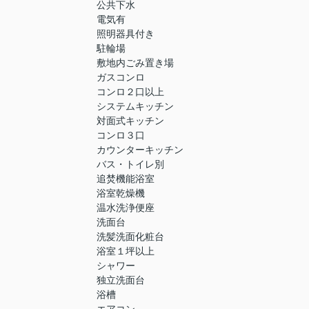
公共下水
電気有
照明器具付き
駐輪場
敷地内ごみ置き場
ガスコンロ
コンロ２口以上
システムキッチン
対面式キッチン
コンロ３口
カウンターキッチン
バス・トイレ別
追焚機能浴室
浴室乾燥機
温水洗浄便座
洗面台
洗髪洗面化粧台
浴室１坪以上
シャワー
独立洗面台
浴槽
エアコン