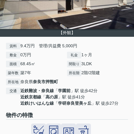
【外観】
9.4万円 管理/共益費 5,000円
賃料
0万円
1ヶ月
敷金
礼金
68.45㎡
3LDK
面積
間取り
築7年
2階/2階建
築年数
所在階
奈良県
奈良市
押熊町
所在地
近鉄難波・奈良線
「
学園前
」駅 徒歩42分
交通
近鉄京都線
「
高の原
」駅 徒歩41分
近鉄けいはんな線
「
学研奈良登美ヶ丘
」駅 徒歩27分
物件の特徴