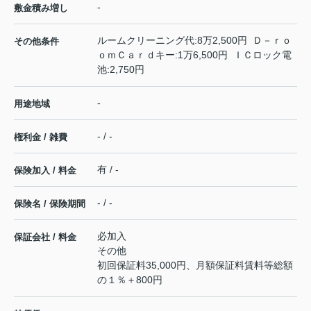
-
敷金積み増し
ルームクリーニング代:8万2,500円 Ｄ－ｒｏ
その他条件
ｏｍＣａｒｄキー:1万6,500円 ＩＣロック電
池:2,750円
-
用途地域
- / -
権利金 / 雑費
有 / -
保険加入 / 料金
- / -
保険名 / 保険期間
必加入
保証会社 / 料金
その他
初回保証料35,000円、月額保証料賃料等総額
の１％＋800円