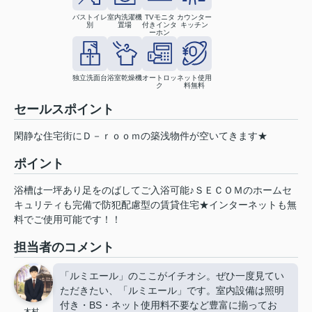
バストイレ
室内洗濯機
TVモニタ
カウンター
別
置場
付きインタ
キッチン
ーホン
独立洗面台
浴室乾燥機
オートロッ
ネット使用
ク
料無料
セールスポイント
閑静な住宅街にＤ－ｒｏｏｍの築浅物件が空いてきます★
ポイント
浴槽は一坪あり足をのばしてご入浴可能♪ＳＥＣＯＭのホームセ
キュリティも完備で防犯配慮型の賃貸住宅★インターネットも無
料でご使用可能です！！
担当者のコメント
「ルミエール」のここがイチオシ。ぜひ一度見てい
ただきたい、「ルミエール」です。室内設備は照明
付き・BS・ネット使用料不要など豊富に揃ってお
木村 .