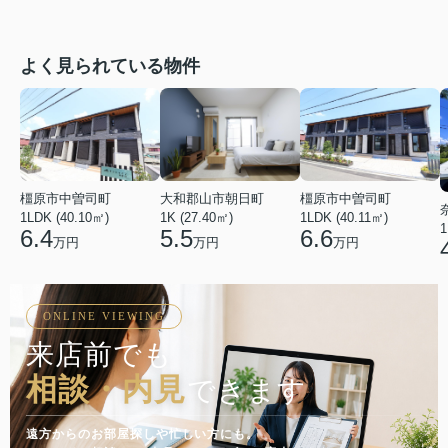
よく見られている物件
橿原市中曽司町
橿原市中曽司町
大和郡山市朝日町
1LDK (40.10㎡)
1LDK (40.11㎡)
1K (27.40㎡)
1
6.4
6.6
5.5
万円
万円
万円
ONLINE VIEWING
来店前でも
相談・内見
できます
遠方からのお部屋探しや忙しい方にも。