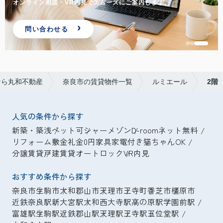
オンライン相談・VR内見でスムーズにご案内します。
問い合わせる
なら丸和不動産
奈良市の賃貸物件一覧
ルミエール
2階
人気の条件から探す
新築・築浅
ペット可
シャーメゾン
D-room
ネット無料
リフォーム
敷金礼金0円
家具家電付き
猫ちゃんOK
分譲賃貸
戸建賃貸
オートロック
VR内見
おすすめ条件から探す
奈良市
生駒市
大和郡山市
天理市
王寺町
香芝市
橿原市
近鉄奈良駅
新大宮駅
大和西大寺駅
高の原駅
学園前駅
富雄駅
生駒駅
近鉄郡山駅
天理駅
王寺駅
五位堂駅