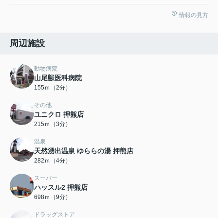
情報の見方
周辺施設
動物病院
山尾獣医科病院
155ｍ（2分）
その他
ユニクロ 押熊店
215ｍ（3分）
温泉
天然湧出温泉 ゆららの湯 押熊店
282ｍ（4分）
スーパー
ハッスル2 押熊店
698ｍ（9分）
ドラッグストア