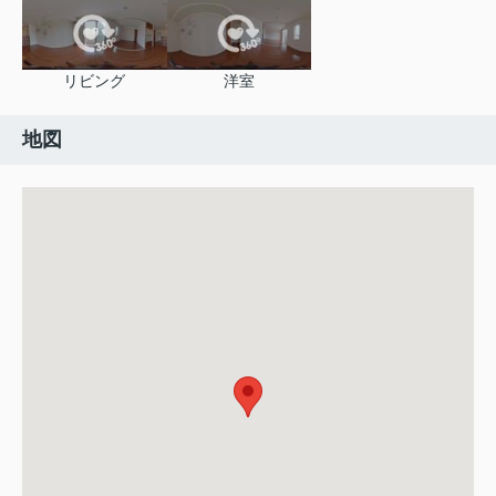
リビング
洋室
地図