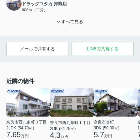
ドラッグユタカ 押熊店
808ｍ（11分）
すべて見る
メールで共有する
LINEで共有する
近隣の物件
奈良市西九条町３丁目
奈良市杏町
奈良市西九条町１丁目
2LDK (54.70㎡)
1
3DK (50.00㎡)
2DK (34.78㎡)
7.65
5.7
4.3
万円
万円
万円