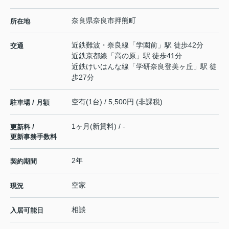
奈良県
奈良市
押熊町
所在地
近鉄難波・奈良線
「
学園前
」駅 徒歩42分
交通
近鉄京都線
「
高の原
」駅 徒歩41分
近鉄けいはんな線
「
学研奈良登美ヶ丘
」駅 徒
歩27分
空有(1台) / 5,500円 (非課税)
駐車場 / 月額
1ヶ月(新賃料) / -
更新料 /
更新事務手数料
2年
契約期間
空家
現況
相談
入居可能日