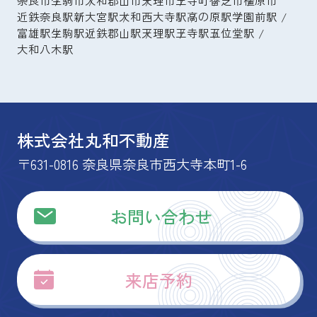
奈良市
生駒市
大和郡山市
天理市
王寺町
香芝市
橿原市
近鉄奈良駅
新大宮駅
大和西大寺駅
高の原駅
学園前駅
富雄駅
生駒駅
近鉄郡山駅
天理駅
王寺駅
五位堂駅
大和八木駅
株式会社丸和不動産
〒631-0816 奈良県奈良市西大寺本町1-6
お問い合わせ
来店予約