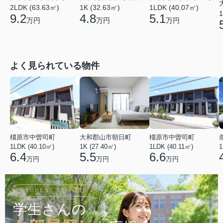
1K (32.63㎡)
1LDK (40.07㎡)
2LDK (63.63㎡)
1
4.8
5.1
9.2
万円
万円
万円
よく見られている物件
橿原市中曽司町
大和郡山市朝日町
橿原市中曽司町
1LDK (40.10㎡)
1K (27.40㎡)
1LDK (40.11㎡)
1
6.4
5.5
6.6
万円
万円
万円
STUDENT SUPPORT
学生さんの