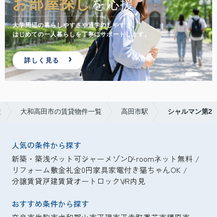
お部屋探し
を応援
大学周辺の暮らしやすさや通学のしやすさ。
はじめての一人暮らしを丁寧にサポートします。
詳しく見る
産
大和高田市の賃貸物件一覧
高田市駅
シャルマン第2
人気の条件から探す
新築・築浅
ペット可
シャーメゾン
D-room
ネット無料
リフォーム
敷金礼金0円
家具家電付き
猫ちゃんOK
分譲賃貸
戸建賃貸
オートロック
VR内見
おすすめ条件から探す