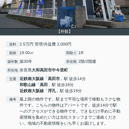
【外観】
2.5万円 管理/共益費 2,000円
賃料
19.00㎡
1R
面積
間取り
築30年
2階/2階建
築年数
所在階
奈良県
大和高田市
中今里町
所在地
近鉄南大阪線
「
高田市
」駅 徒歩14分
交通
和歌山線
「
高田
」駅 徒歩18分
近鉄南大阪線
「
浮孔
」駅 徒歩19分
最上階の物件です。駅まで平坦な場所で移動もラクな物
備考
件です。こちらの物件はアパートです。徒歩14分で駅
へのアクセスができる物件です。できるだけ早めに不動
産情報を集めたい方は当社スタッフまでご連絡くださ
い。地域の不動産情報をいち早くお届けします。