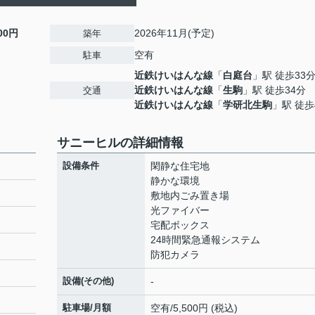
100円
2026年11月(予定)
築年
空有
駐車
近鉄けいはんな線
「
白庭台
」駅 徒歩33
近鉄けいはんな線
「
生駒
」駅 徒歩34分
交通
近鉄けいはんな線
「
学研北生駒
」駅 徒歩
サニーヒルの詳細情報
設備条件
閑静な住宅地
静かな環境
敷地内ごみ置き場
光ファイバー
宅配ボックス
24時間緊急通報システム
防犯カメラ
設備(その他)
-
駐車場/月額
空有/5,500円 (税込)