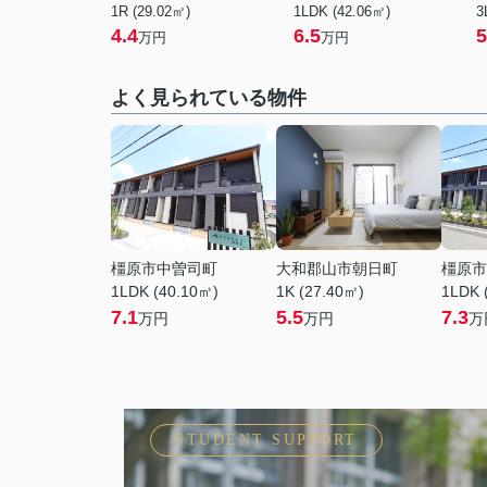
1R (29.02㎡)
1LDK (42.06㎡)
3
4.4
6.5
5
万円
万円
よく見られている物件
橿原市中曽司町
大和郡山市朝日町
橿原市
1LDK (40.10㎡)
1K (27.40㎡)
1LDK 
7.1
5.5
7.3
万円
万円
万
STUDENT SUPPORT