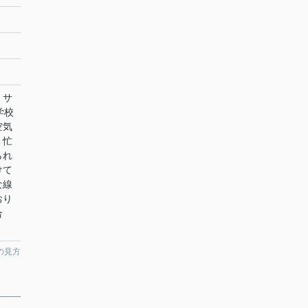
：サ
学校
空気
。忙
られ
けて
な線
おり
合
。
の見方