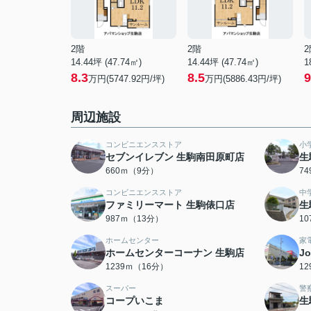
2階
2階
2
14.44坪 (47.74㎡)
14.44坪 (47.74㎡)
1
8.3
8.5
9
万円(5747.92円/坪)
万円(5886.43円/坪)
周辺施設
コンビニエンスストア
小
セブンイレブン 生駒南田原町店
生
660ｍ（9分）
7
コンビニエンスストア
中
ファミリーマート 生駒俵口店
生
987ｍ（13分）
1
ホームセンター
家
ホームセンターコーナン 生駒店
J
1239ｍ（16分）
1
スーパー
警
コープいこま
生