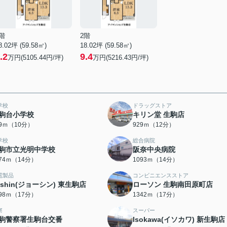
階
2階
8.02坪 (59.58㎡)
18.02坪 (59.58㎡)
.2
9.4
万円(5105.44円/坪)
万円(5216.43円/坪)
学校
ドラッグストア
駒台小学校
キリン堂 生駒店
49ｍ（10分）
929ｍ（12分）
学校
総合病院
駒市立光明中学校
阪奈中央病院
074ｍ（14分）
1093ｍ（14分）
電製品
コンビニエンスストア
oshin(ジョーシン) 東生駒店
ローソン 生駒南田原町店
298ｍ（17分）
1342ｍ（17分）
察
スーパー
駒警察署生駒台交番
Isokawa(イソカワ) 新生駒店