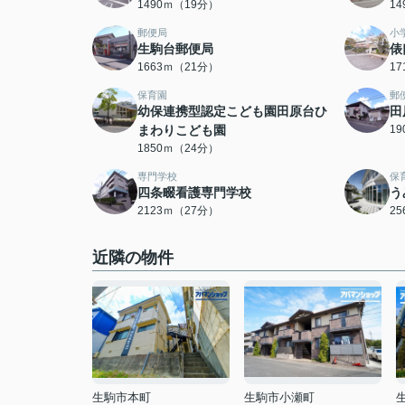
1490ｍ（19分）
1
郵便局
小
生駒台郵便局
俵
1663ｍ（21分）
1
保育園
郵
幼保連携型認定こども園田原台ひ
田
まわりこども園
1
1850ｍ（24分）
専門学校
保
四条畷看護専門学校
う
2123ｍ（27分）
2
近隣の物件
生駒市本町
生駒市小瀬町