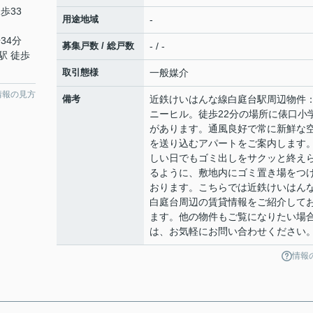
歩33
用途地域
-
34分
募集戸数 / 総戸数
- / -
駅 徒歩
取引態様
一般媒介
情報の見方
備考
近鉄けいはんな線白庭台駅周辺物件
ニーヒル。徒歩22分の場所に俵口小
があります。通風良好で常に新鮮な
を送り込むアパートをご案内します
しい日でもゴミ出しをサクッと終え
るように、敷地内にゴミ置き場をつ
おります。こちらでは近鉄けいはん
白庭台周辺の賃貸情報をご紹介して
ます。他の物件もご覧になりたい場
は、お気軽にお問い合わせください
情報