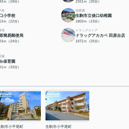
493ｍ（19分）
1551ｍ（20分）
学校
幼稚園
口小学校
生駒市立俵口幼稚園
713ｍ（22分）
1803ｍ（23分）
便局
ドラッグストア
原簡易郵便局
ドラッグアカカベ 田原台店
903ｍ（24分）
1972ｍ（25分）
育園
み保育園
561ｍ（33分）
生駒市小平尾町
生駒市小平尾町