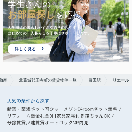
学生さんの
お部屋探し
を応援
大学周辺の暮らしやすさや通学のしやすさ。
はじめての一人暮らしを丁寧にサポートします。
詳しく見る
動産
北葛城郡王寺町の賃貸物件一覧
畠田駅
リエール
人気の条件から探す
新築・築浅
ペット可
シャーメゾン
D-room
ネット無料
リフォーム
敷金礼金0円
家具家電付き
猫ちゃんOK
分譲賃貸
戸建賃貸
オートロック
VR内見