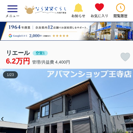
メニュー
お知らせ
お気に入り
閲覧履歴
リエール
空室1
6.2万円
管理/共益費 4,400円
1
/
23