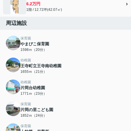
6.2万円
1階 / 12.72坪(42.07㎡)
周辺施設
保育園
やまびこ保育園
1598ｍ（20分）
幼稚園
王寺町立王寺南幼稚園
1655ｍ（21分）
幼稚園
片岡台幼稚園
1771ｍ（23分）
保育園
片岡の里こども園
1852ｍ（24分）
保育園