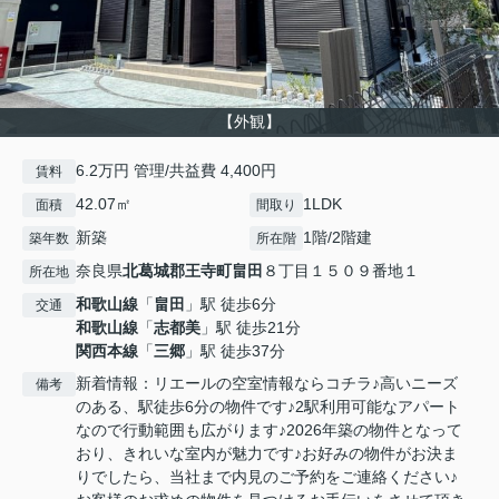
【外観】
6.2万円 管理/共益費 4,400円
賃料
42.07㎡
1LDK
面積
間取り
新築
1階/2階建
築年数
所在階
奈良県
北葛城郡王寺町
畠田
８丁目１５０９番地１
所在地
和歌山線
「
畠田
」駅 徒歩6分
交通
和歌山線
「
志都美
」駅 徒歩21分
関西本線
「
三郷
」駅 徒歩37分
新着情報：リエールの空室情報ならコチラ♪高いニーズ
備考
のある、駅徒歩6分の物件です♪2駅利用可能なアパート
なので行動範囲も広がります♪2026年築の物件となって
おり、きれいな室内が魅力です♪お好みの物件がお決ま
りでしたら、当社まで内見のご予約をご連絡ください♪