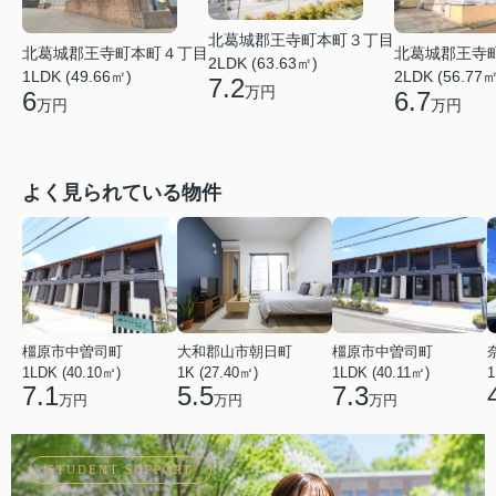
北葛城郡王寺町本町３丁目
北葛城郡王寺町本町４丁目
北葛城郡王寺
2LDK (63.63㎡)
1LDK (49.66㎡)
2LDK (56.77㎡
7.2
万円
6
6.7
万円
万円
よく見られている物件
橿原市中曽司町
大和郡山市朝日町
橿原市中曽司町
1LDK (40.10㎡)
1K (27.40㎡)
1LDK (40.11㎡)
1
7.1
5.5
7.3
万円
万円
万円
STUDENT SUPPORT