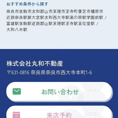
おすすめ条件から探す
奈良市
生駒市
大和郡山市
天理市
王寺町
香芝市
橿原市
近鉄奈良駅
新大宮駅
大和西大寺駅
高の原駅
学園前駅
富雄駅
生駒駅
近鉄郡山駅
天理駅
王寺駅
五位堂駅
大和八木駅
株式会社丸和不動産
〒631-0816 奈良県奈良市西大寺本町1-6
お問い合わせ
来店予約