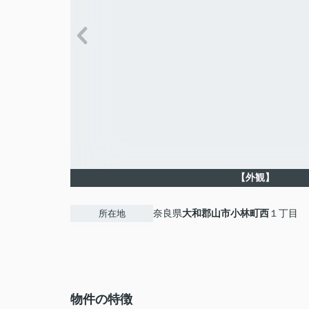
【外観】
奈良県
大和郡山市
小林町西
１丁目
所在地
物件の特徴