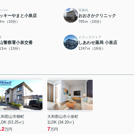
ーパー
耳鼻科
ッキーやまと小泉店
おおさかクリニック
49ｍ（10分）
765ｍ（10分）
察
ドラッグストア
山警察署小泉交番
しあわせ薬局 小泉店
013ｍ（13分）
1247ｍ（16分）
大和郡山市柳町
大和郡山市小泉町
LDK (53.25㎡)
1LDK (34.20㎡)
.2
7
万円
万円