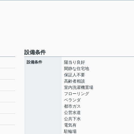
設備条件
設備条件
陽当り良好
閑静な住宅地
保証人不要
高齢者相談
室内洗濯機置場
フローリング
ベランダ
都市ガス
公営水道
公共下水
電気有
駐輪場