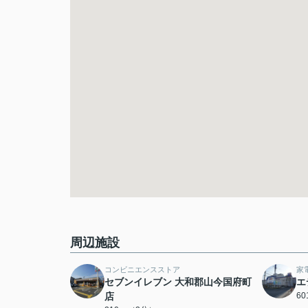
周辺施設
コンビニエンスストア
家
セブンイレブン 大和郡山今国府町
エ
店
6