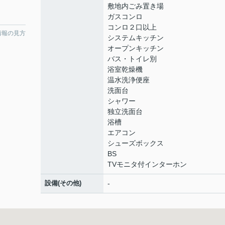
敷地内ごみ置き場
ガスコンロ
コンロ２口以上
情報の見方
システムキッチン
オープンキッチン
バス・トイレ別
浴室乾燥機
温水洗浄便座
洗面台
シャワー
独立洗面台
浴槽
エアコン
シューズボックス
BS
TVモニタ付インターホン
設備(その他)
-