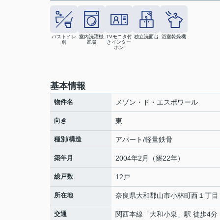
バストイレ
室内洗濯機
TVモニタ付
独立洗面台
浴室乾燥機
別
置場
きインター
ホン
基本情報
物件名
メゾン・ド・エスポワール
向き
東
種別/構造
アパート/軽量鉄骨
築年月
2004年2月（築22年）
総戸数
12戸
所在地
奈良県
大和郡山市
小林町西
１丁目
交通
関西本線
「
大和小泉
」駅 徒歩4分