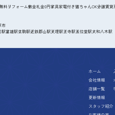
無料
リフォーム
敷金礼金0円
家具家電付き
猫ちゃんOK
分譲賃貸
原市
前駅
富雄駅
生駒駅
近鉄郡山駅
天理駅
王寺駅
五位堂駅
大和八木駅
ホーム
会社情報
店舗一覧
更新情報
スタッフ紹介
お客様の声