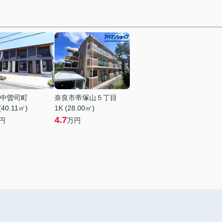
中曽司町
奈良市帝塚山５丁目
(40.11㎡)
1K (28.00㎡)
4.7
円
万円