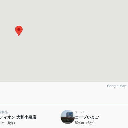
Google Ma
電製品
スーパー
ディオン 大和小泉店
コープいまご
01ｍ（8分）
624ｍ（8分）