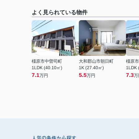
よく見られている物件
橿原市中曽司町
大和郡山市朝日町
橿原市
1LDK (40.10㎡)
1K (27.40㎡)
1LDK 
7.1
5.5
7.3
万円
万円
万
人気の条件から探す