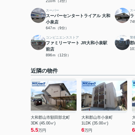
210ｍ（3分）
スーパー
ス
スーパーセンタートライアル 大和
ラ
小泉店
7
647ｍ（9分）
コンビニエンスストア
警
ファミリーマート JR大和小泉駅
郡
前店
1
896ｍ（12分）
近隣の物件
大和郡山市額田部北町
大和郡山市小泉町
3DK (45.00㎡)
1LDK (35.00㎡)
2
5.5
6
6
万円
万円