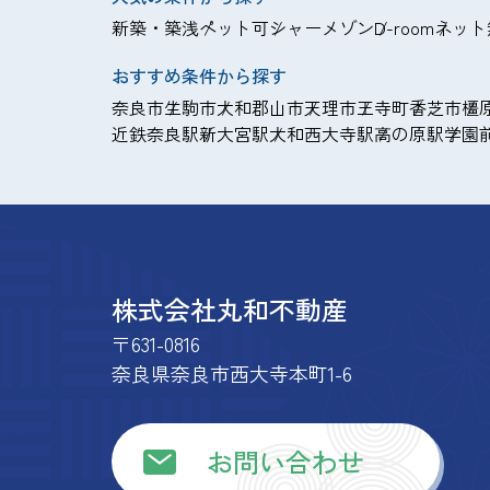
新築・築浅
ペット可
シャーメゾン
D-room
ネット
おすすめ条件から探す
奈良市
生駒市
大和郡山市
天理市
王寺町
香芝市
橿
近鉄奈良駅
新大宮駅
大和西大寺駅
高の原駅
学園
株式会社丸和不動産
〒631-0816
奈良県奈良市西大寺本町1-6
お問い合わせ