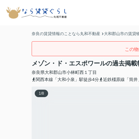
奈良の賃貸情報のことなら丸和不動産
大和郡山市の賃貸
この物
メゾン・ド・エスポワールの過去掲載
奈良県
大和郡山市
小林町西
１丁目
関西本線「大和小泉」駅徒歩4分
近鉄橿原線「筒井
1
/
8