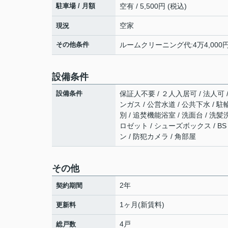
駐車場 / 月額
空有 / 5,500円 (税込)
空家
現況
その他条件
ルームクリーニング代:4万4,000円
設備条件
設備条件
保証人不要 / ２人入居可 / 法人可
ンガス / 公営水道 / 公共下水 / 
別 / 追焚機能浴室 / 洗面台 / 洗
ロゼット / シューズボックス / BS
ン / 防犯カメラ / 角部屋
その他
2年
契約期間
1ヶ月(新賃料)
更新料
4戸
総戸数