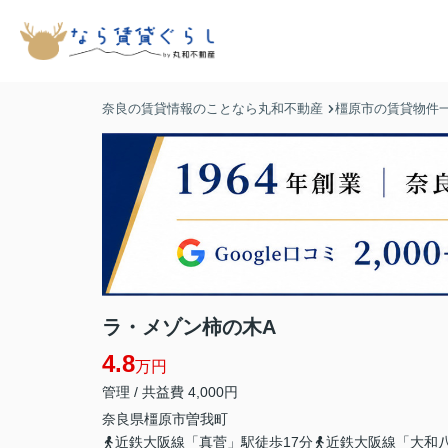
奈良の賃貸情報のことなら丸和不動産
橿原市の賃貸物件
ラ・メゾン柿の木A
4.8
万円
管理 / 共益費 4,000円
奈良県
橿原市
曽我町
近鉄大阪線「真菅」駅徒歩17分
近鉄大阪線「大和八