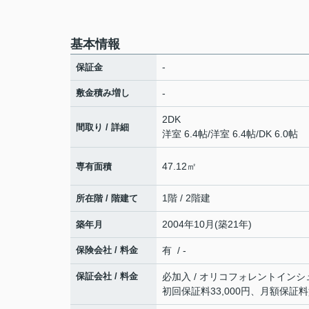
基本情報
-
保証金
敷金積み増し
-
2DK
間取り / 詳細
洋室 6.4帖
/
洋室 6.4帖
/
DK 6.0帖
47.12㎡
専有面積
1階 / 2階建
所在階 / 階建て
2004年10月(築21年)
築年月
保険会社 / 料金
有 / -
保証会社 / 料金
必加入 / オリコフォレントインシ
初回保証料33,000円、月額保証