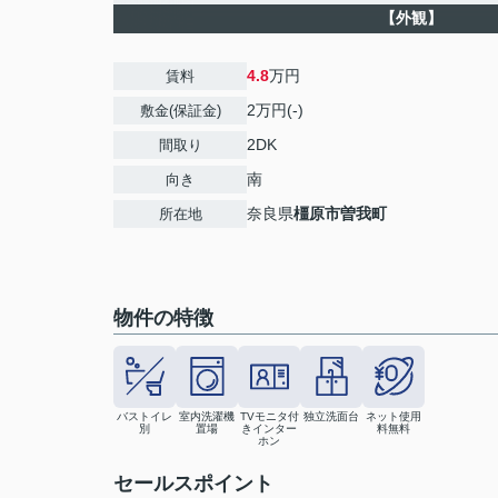
【外観】
4.8
万円
賃料
2万円(-)
敷金(保証金)
2DK
間取り
南
向き
奈良県
橿原市
曽我町
所在地
物件の特徴
バストイレ
室内洗濯機
TVモニタ付
独立洗面台
ネット使用
別
置場
きインター
料無料
ホン
セールスポイント