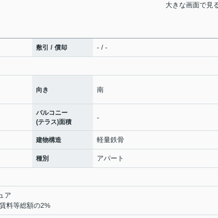
大きな画面で見
- / -
敷引 / 償却
南
向き
バルコニー
-
(テラス)面積
軽量鉄骨
建物構造
アパート
種別
ュア
料賃料等総額の2%