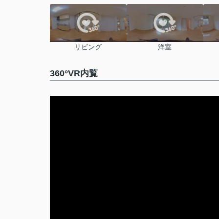
リビング
洋室
360°VR内覧