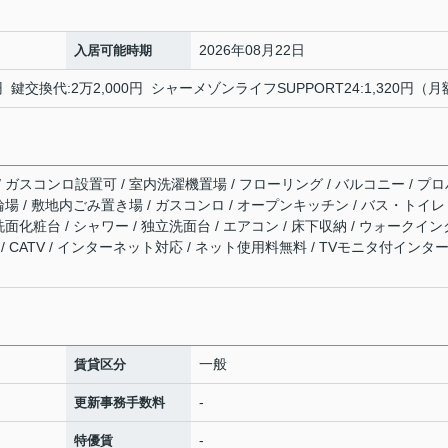
2026年08月22日
入居可能時期
 鍵交換代:2万2,000円 シャーメゾンライフSUPPORT24:1,320円（
 / ガスコンロ設置可 / 室内洗濯機置場 / フローリング / バルコニー / プ
駐輪場 / 敷地内ごみ置き場 / ガスコンロ / オープンキッチン / バス・トイレ
髪洗面化粧台 / シャワー / 独立洗面台 / エアコン / 床下収納 / ウォークイン
 / CATV / インターネット対応 / ネット使用料無料 / TVモニタ付インタ
一般
賃貸区分
-
更新事務手数料
-
特優賃