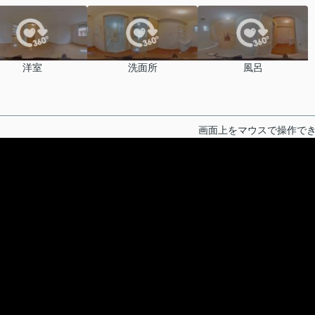
洋室
洗面所
風呂
画面上をマウスで操作で