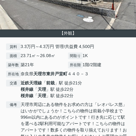
【外観】
3.3万円～4.3万円 管理/共益費 4,500円
賃料
23.71㎡～26.08㎡
1K
面積
間取り
築21年
1階/2階建
築年数
所在階
奈良県
天理市
東井戸堂町
４４０－３
所在地
近鉄天理線
「
前栽
」駅 徒歩21分
交通
桜井線
「
天理
」駅 徒歩22分
桜井線
「
天理
」駅 徒歩22分
天理市周辺にある物件をお求めの方は「レオパレス悠」
備考
はいかがでしょうか！こちらの物件は前栽小学校まで
996m以内にあるのがポイントです！行き先に応じて駅
を選べる2駅利用可能なアパートです！こちらの物件は
アパートです！数多くの物件を取り揃えております！お