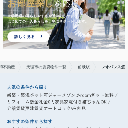
お部屋探し
を応援
大学周辺の暮らしやすさや通学のしやすさ。
はじめての一人暮らしを丁寧にサポートします。
詳しく見る
和不動産
天理市の賃貸物件一覧
前栽駅
レオパレス悠
人気の条件から探す
新築・築浅
ペット可
シャーメゾン
D-room
ネット無料
リフォーム
敷金礼金0円
家具家電付き
猫ちゃんOK
分譲賃貸
戸建賃貸
オートロック
VR内見
おすすめ条件から探す