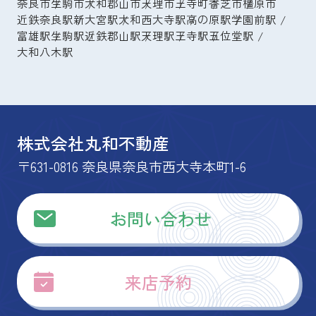
奈良市
生駒市
大和郡山市
天理市
王寺町
香芝市
橿原市
近鉄奈良駅
新大宮駅
大和西大寺駅
高の原駅
学園前駅
富雄駅
生駒駅
近鉄郡山駅
天理駅
王寺駅
五位堂駅
大和八木駅
株式会社丸和不動産
〒631-0816 奈良県奈良市西大寺本町1-6
お問い合わせ
来店予約