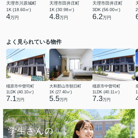
天理市田井庄町
天理市田井庄町
天理市川原城町
1K (30.98㎡)
3DK (56.00㎡)
2
1K (18.60㎡)
4.8
6.2
4
万円
万円
万円
よく見られている物件
橿原市中曽司町
大和郡山市朝日町
橿原市中曽司町
1LDK (40.10㎡)
1K (27.40㎡)
1LDK (40.11㎡)
1
7.1
5.5
7.3
万円
万円
万円
STUDENT SUPPORT
学生さんの